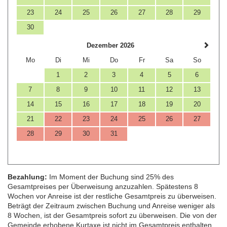
23
24
25
26
27
28
29
30
Dezember 2026
Mo
Di
Mi
Do
Fr
Sa
So
1
2
3
4
5
6
7
8
9
10
11
12
13
14
15
16
17
18
19
20
21
22
23
24
25
26
27
28
29
30
31
Bezahlung:
Im Moment der Buchung sind 25% des
Gesamtpreises per Überweisung anzuzahlen. Spätestens 8
Wochen vor Anreise ist der restliche Gesamtpreis zu überweisen.
Beträgt der Zeitraum zwischen Buchung und Anreise weniger als
8 Wochen, ist der Gesamtpreis sofort zu überweisen. Die von der
Gemeinde erhobene Kurtaxe ist nicht im Gesamtpreis enthalten