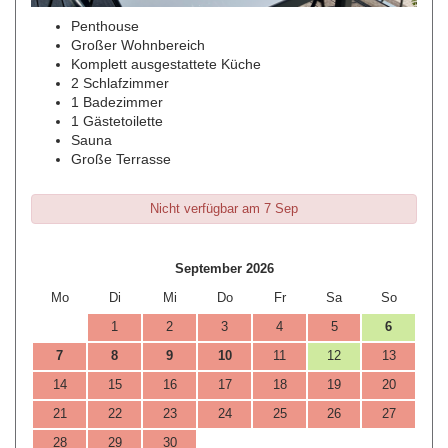
Penthouse
Großer Wohnbereich
Komplett ausgestattete Küche
2 Schlafzimmer
1 Badezimmer
1 Gästetoilette
Sauna
Große Terrasse
Nicht verfügbar am 7 Sep
September 2026
Mo
Di
Mi
Do
Fr
Sa
So
1
2
3
4
5
6
7
8
9
10
11
12
13
14
15
16
17
18
19
20
21
22
23
24
25
26
27
28
29
30