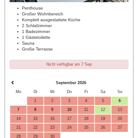
Penthouse
Großer Wohnbereich
Komplett ausgestattete Küche
2 Schlafzimmer
1 Badezimmer
1 Gästetoilette
Sauna
Große Terrasse
Nicht verfügbar am 7 Sep
September 2026
Mo
Di
Mi
Do
Fr
Sa
So
1
2
3
4
5
6
7
8
9
10
11
12
13
14
15
16
17
18
19
20
21
22
23
24
25
26
27
28
29
30