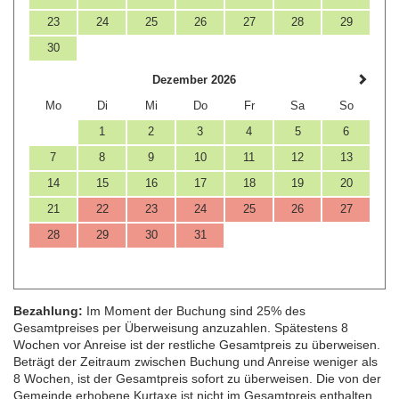
23
24
25
26
27
28
29
30
Dezember 2026
Mo
Di
Mi
Do
Fr
Sa
So
1
2
3
4
5
6
7
8
9
10
11
12
13
14
15
16
17
18
19
20
21
22
23
24
25
26
27
28
29
30
31
Bezahlung:
Im Moment der Buchung sind 25% des
Gesamtpreises per Überweisung anzuzahlen. Spätestens 8
Wochen vor Anreise ist der restliche Gesamtpreis zu überweisen.
Beträgt der Zeitraum zwischen Buchung und Anreise weniger als
8 Wochen, ist der Gesamtpreis sofort zu überweisen. Die von der
Gemeinde erhobene Kurtaxe ist nicht im Gesamtpreis enthalten