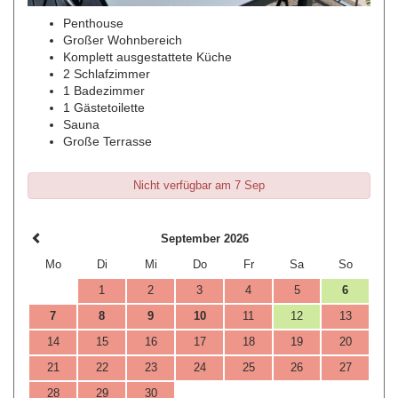
Penthouse
Großer Wohnbereich
Komplett ausgestattete Küche
2 Schlafzimmer
1 Badezimmer
1 Gästetoilette
Sauna
Große Terrasse
Nicht verfügbar am 7 Sep
September 2026
Mo
Di
Mi
Do
Fr
Sa
So
1
2
3
4
5
6
7
8
9
10
11
12
13
14
15
16
17
18
19
20
21
22
23
24
25
26
27
28
29
30