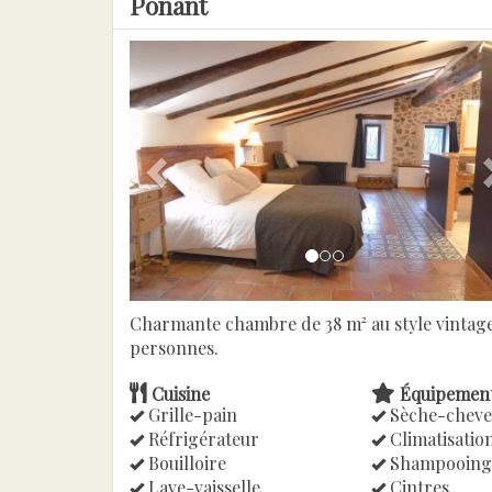
Ponant
Previous
Charmante chambre de 38 m² au style vintage,
personnes.
Cuisine
Équipemen
Grille-pain
Sèche-cheve
Réfrigérateur
Climatisatio
Bouilloire
Shampooing
Lave-vaisselle
Cintres