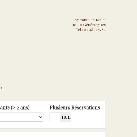
487, route de Mialet
30140 Générargues
Tél : 07 48 13 55 84
s.
ants (> 2 ans)
Plusieurs Réservations
oui
non