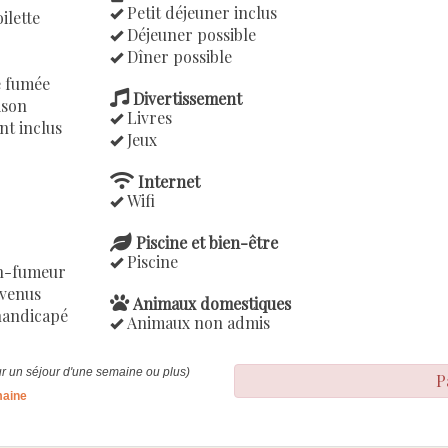
Petit déjeuner inclus
ilette
Déjeuner possible
Dîner possible
e fumée
Divertissement
ison
Livres
t inclus
Jeux
Internet
Wifi
Piscine et bien-être
Piscine
n-fumeur
nvenus
Animaux domestiques
handicapé
Animaux non admis
our un séjour d'une semaine ou plus)
P
maine