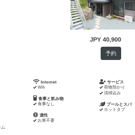
JPY
40,900
Internet
サービス
Wifi
荷物預かり
清掃込み
食事と飲み物
食事なし
プールとスパ
ホットタブ
適性
お車不要
ーム