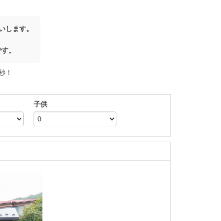
願いします。
です。
秒！
子供