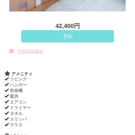
42,400
円
空室状況確認
アメニティ
リビング
ハンガー
乾燥機
暖房
エアコン
ドライヤー
タオル
スリッパ
テラス