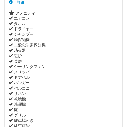
詳細
アメニティ
エアコン
タオル
ドライヤー
シャンプー
煙探知機
二酸化炭素探知機
消火器
暖炉
暖房
シーリングファン
スリッパ
ドアベル
ハンガー
バルコニー
リネン
乾燥機
洗濯機
庭
グリル
駐車場付き
駐車可能