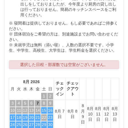
出しをしておりましたが、今年度より厨房の貸し出し
は行っておりません。簡易のキッチンスペースをご利
用ください。
※ 寝間着は提供しておりません。もし必要であればご持参く
ださい。
※ 団体宿泊をご希望の方は、別途施設までお問い合わせくだ
さい。
※ 未就学児は無料（添い寝）、人数の選択不要です。小学
生、中学生、高校生、大学生は、学生料金を選択ください。
選択した日程・部屋数では空室がございません。
8月 2026
チェ
チェッ
ック
クアウ
月
火
水
木
金
土
日
イン
ト
1
2
3
4
5
6
7
8
9
8
8月
8月
8月
8月
10
11
12
13
14
15
16
8月 7
8月 8
月
10
11
12
13
日
日
9
17
18
19
20
21
22
23
日
日
日
日
日
24
25
26
27
28
29
30