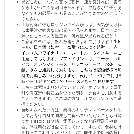
見どころは、なんと言って朝日！運が良ければ、雲海
から上がってくる朝日を拝めます。早起きが苦手なあ
なたでもお部屋からも見ることができますのでご安心
ください。
山頂付近に佇むロッジカウベルからは、天気が良けれ
ば太平洋や雄大な山の景色が見られます。日本一にも
輝いたことのある星空も、流れ星が見られるほど！
ご宿泊料金には、飲み放題が含まれております！
生ビ
ール、日本酒（如空）、焼酎（にんにく焼酎）、赤ワ
イン（八戸ワイナリー）、シードル、ウイスキーをご
用意しております。ソフトドリンクは、コーラ、カル
ピス、オレンジジュース、リンゴジュース、お茶、炭
酸、水をご用意しております。こちらは宿泊者様は無
料でお楽しみいただけますが、夜は
21：30
まで朝は
8
時から10時まで
の間のサービスとなっております。
こちらは素泊まりのプランですが、オプションで田子
町や青森県の特産品を使った朝食・夕食をご用意する
こともできます。ご希望の方は、オプションからご選
択ください。
自炊をされたい方は、無料のキッチンスペースを利用
してお客様自身で調理して食べていただくことも可能
です！IHコンロや鍋、電子レンジなど調理器具や食
器、調味料などは全て揃っておりますので、食材だけ
を持ってご利用ください！ 注）昨年まで厨房の貸し