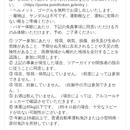
い。 （https://ponta.pointhoken.jp/entry ）
・ヘルメット、ゴーグルを無料でお貸し出しいたします。
・履物は、サンダルは不可です。運動靴など、運転に支障の
ない靴をご準備ください。
・バギー体験にあたり、下記の免責事項に同意いただける方
のみ体験いただけます。予め、ご了承ください。
① ツアー参加にあたり、怪我、病気、損傷、紛失及び生命の
危険があること、予期せぬ天候に左右されることや天災の危
険性があること、医療地域から離れた地域を走行することを
認識し、参加に同意します。
② 上記の事象が発生した場合、ツアーガイドや関係者の指示
に従うことに同意します。
③ 現在、怪我・病気はしていません。（程度によっては参加
できません。）
④ 現在、妊娠していません。（妊娠中の方は参加できませ
ん。）
⑤ お酒は飲んでいません。（場合によっては、アルコールチ
ェッカーで確認させていただきます。）
⑥ 体重は85kg以下です。（85キロ超の場合、十分なスピー
ドが出ない可能性がございます。
⑦ 年齢は18歳以上で、普通自動車運転免許または小型特殊・
原付免許を所持しています。