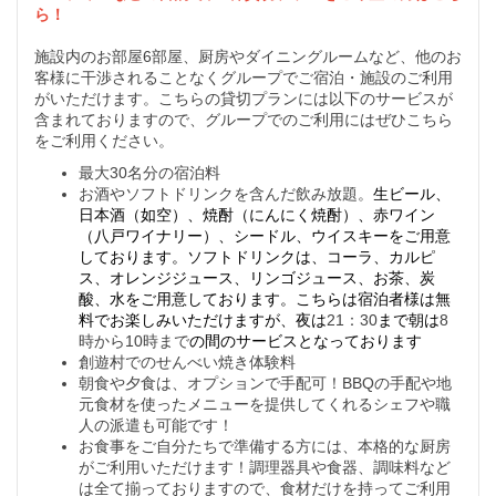
ら！
施設内のお部屋6部屋、厨房やダイニングルームなど、他のお
客様に干渉されることなくグループでご宿泊・施設のご利用
がいただけます。こちらの貸切プランには以下のサービスが
含まれておりますので、グループでのご利用にはぜひこちら
をご利用ください。
最大30名分の宿泊料
お酒やソフトドリンクを含んだ飲み放題。
生ビール、
日本酒（如空）、焼酎（にんにく焼酎）、赤ワイン
（八戸ワイナリー）、シードル、ウイスキーをご用意
しております。ソフトドリンクは、コーラ、カルピ
ス、オレンジジュース、リンゴジュース、お茶、炭
酸、水をご用意しております。こちらは宿泊者様は無
料でお楽しみいただけますが、夜は
21：30
まで朝は
8
時から10時まで
の間のサービスとなっております
創遊村でのせんべい焼き体験料
朝食や夕食は、オプションで手配可！BBQの手配や地
元食材を使ったメニューを提供してくれるシェフや職
人の派遣も可能です！
お食事をご自分たちで準備する方には、本格的な厨房
がご利用いただけます！調理器具や食器、調味料など
は全て揃っておりますので、食材だけを持ってご利用