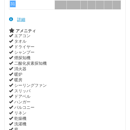
31
詳細
アメニティ
エアコン
タオル
ドライヤー
シャンプー
煙探知機
二酸化炭素探知機
消火器
暖炉
暖房
シーリングファン
スリッパ
ドアベル
ハンガー
バルコニー
リネン
乾燥機
洗濯機
庭