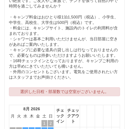
い絶景です。ご友人やご家族で、テントを張って自然の中で
時間を過ごしてみませんか？
・キャンプ料金はおひとり様1泊1,500円（税込）、小学生、
中学生、高校生、大学生は500円（税込）です。
・料金には、キャンプサイト、施設内のトイレの利用料が含
まれております。
・シャワーは基本ご利用いただけませんが、当日部屋に空き
があればご案内いたします。
・キャンプに必要な道具の貸し出しは行なっておりませんの
で、必要なものは持参いただけますようお願いいたします。
・16時チェックインとなっておりますが、キャンプご利用の
方は早めにきていただいても構いません。
・外用のコンセントもございます。電気をご使用されたい方
はスタッフまでお声掛けください。
選択した日程・部屋数では空室がございません。
8月 2026
チェ
チェッ
ック
クアウ
月
火
水
木
金
土
日
イン
ト
1
2