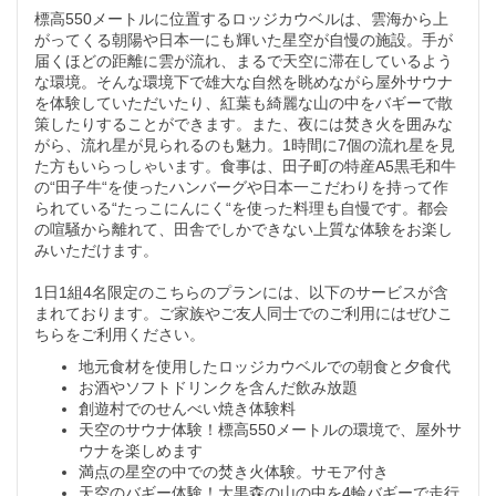
標高550メートルに位置するロッジカウベルは、雲海から上
がってくる朝陽や日本一にも輝いた星空が自慢の施設。手が
届くほどの距離に雲が流れ、まるで天空に滞在しているよう
な環境。そんな環境下で雄大な自然を眺めながら屋外サウナ
を体験していただいたり、紅葉も綺麗な山の中をバギーで散
策したりすることができます。また、夜には焚き火を囲みな
がら、流れ星が見られるのも魅力。1時間に7個の流れ星を見
た方もいらっしゃいます。食事は、田子町の特産A5黒毛和牛
の“田子牛“を使ったハンバーグや日本一こだわりを持って作
られている“たっこにんにく“を使った料理も自慢です。都会
の喧騒から離れて、田舎でしかできない上質な体験をお楽し
みいただけます。
1日1組4名限定のこちらのプランには、以下のサービスが含
まれております。ご家族やご友人同士でのご利用にはぜひこ
ちらをご利用ください。
地元食材を使用したロッジカウベルでの朝食と夕食代
お酒やソフトドリンクを含んだ飲み放題
創遊村でのせんべい焼き体験料
天空のサウナ体験！標高550メートルの環境で、屋外サ
ウナを楽しめます
満点の星空の中での焚き火体験。サモア付き
天空のバギー体験！大黒森の山の中を4輪バギーで走行