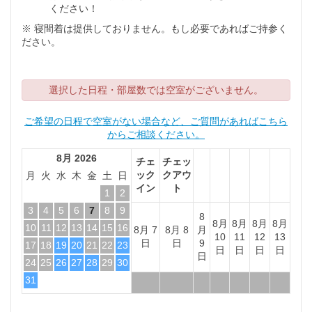
ください！
※ 寝間着は提供しておりません。もし必要であればご持参く
ださい。
選択した日程・部屋数では空室がございません。
ご希望の日程で空室がない場合など、ご質問があればこちら
からご相談ください。
8月 2026
チェ
チェッ
ック
クアウ
月
火
水
木
金
土
日
イン
ト
1
2
3
4
5
6
7
8
9
8
8月
8月
8月
8月
10
11
12
13
14
15
16
8月 7
8月 8
月
10
11
12
13
日
日
9
17
18
19
20
21
22
23
日
日
日
日
日
24
25
26
27
28
29
30
31