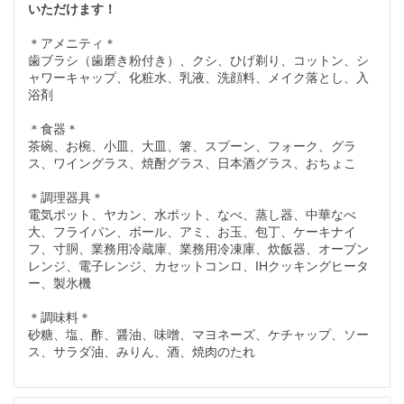
いただけます！
＊アメニティ＊
歯ブラシ（歯磨き粉付き）、クシ、ひげ剃り、コットン、シ
ャワーキャップ、化粧水、乳液、洗顔料、メイク落とし、入
浴剤
＊食器＊
茶碗、お椀、小皿、大皿、箸、スプーン、フォーク、グラ
ス、ワイングラス、焼酎グラス、日本酒グラス、おちょこ
＊調理器具＊
電気ポット、ヤカン、水ポット、なべ、蒸し器、中華なべ
大、フライパン、ボール、アミ、お玉、包丁、ケーキナイ
フ、寸胴、業務用冷蔵庫、業務用冷凍庫、炊飯器、オーブン
レンジ、電子レンジ、カセットコンロ、IHクッキングヒータ
ー、製氷機
＊調味料＊
砂糖、塩、酢、醤油、味噌、マヨネーズ、ケチャップ、ソー
ス、サラダ油、みりん、酒、焼肉のたれ