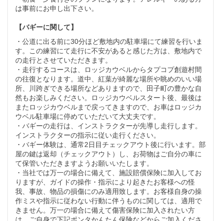
は事前にお申し出下さい。
【バギーに関して】
・公道に出る前に30分ほど敷地内の駐車場にて練習を行いま
す。この練習にて走行に不安があると感じた方は、敷地内で
の走行とさせていただきます。
・走行するコースは、ロッジカウベルからタプコプ創遊村間
の往復となります。道中、紅葉が綺麗な場所や眺めのいい場
所、川跨ぎできる場所などありますので、田子町の豊かな自
然もお楽しみください。ロッジカウベルスタート後、最後は
またロッジカウベルまで戻ってきますので、お車はロッジカ
ウベル駐車場に停めていただいて大丈夫です。
・バギーの走行は、インストラクターが先導し走行します。
インストラクターの指示に従い走行ください。
・バギー体験は、通常2日目チェックアウト後に行います。部
屋の鍵は返却（チェックアウト）し、お荷物はご自分の車に
て保管いただきますようお願いいたします。
・当社では万一の場合に備えて、施設賠償保険に加入してお
りますが、ガイドの操作・指示により起きたお客様への怪
我、事故、物品の損傷にのみ適用致します。お客様自身の操
作ミスや指示に従わない行動に伴うものに関しては、適用で
きません。万一の場合に備えて傷害保険に加入されたい方
は、ご自身で下記ポンタかんたん保険などからご加入くださ