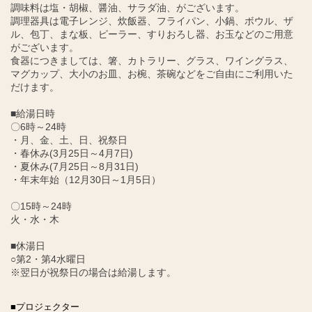
調味料は塩・胡椒、醤油、サラダ油、がございます。
調理器具は電子レンジ、炊飯器、フライパン、小鍋、ボウル、ザ
ル、包丁、まな板、ピーラー、すりおろし器、お玉などのご用意
がございます。
食器につきましては、箸、カトラリー、グラス、ワイングラス、
マグカップ、大小のお皿、お椀、茶碗などをご自由にご利用いた
だけます。
■給湯日時
〇6時～24時
・月、金、土、日、祝祭日
・春休み(3月25日～4月7日)
・夏休み(7月25日～8月31日)
・年末年始（12月30日～1月5日）
〇15時～24時
火・水・木
■休湯日
○第2・第4水曜日
※翌日が祝祭日の場合は給湯します。
■プロジェクター