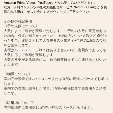
Amazon Prime Video、YouTubeなどをお楽しみいただけます。
なお、有料コンテンツや別の動画配信サービス(Netflix・Huluなど)を視
聴される際は、ゲスト様にてアカウントをご用意ください。
その他の特記事項
《予約人数について》
人数によって料金が変動いたします。ご予約の人数に変更があっ
た場合、必ずお知らせください。 予約いただいた人数と相違があ
った場合、違約金として人数差異の追加料金+全体の1.5倍の金額
をご請求します。
当宿はルームチャージ制ではありませんので、定員内であっても
人数に応じて金額が変動します。
人数の変更がある場合には、宿泊日前日までにご連絡をお願いい
たします。
《喫煙について》
室内完全禁煙です｡バルコニーまたは玄関の喫煙スペースでお願い
します。
室内での喫煙が発覚した場合、消臭や復帰に要する費用をご請求
します。
《駐車場について》
当宿敷地内に乗用車1台の専用駐車スペースがあります。