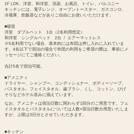
1F LDK、洋室、和洋室、洗面、お風呂、トイレ、バルコニー
キッチンには、電子レンジ、オーブントースター、ガスコンロ、
冷蔵庫、炊飯器などがありご自由にお使いいただけます。
■寝室
洋室 ダブルベット 1台（2名利用想定）
和洋室 シングルベッド 2台 / エアーマットレス
※5名利用でない場合、基本的には布団は押し入れに入れていま
す。4名以下で宿泊の場合で布団の利用をご希望の際は、事前にメ
ッセージにてご連絡ください。
合計5名で宿泊可能。
■アメニティ
ドライヤー、シャンプー、コンディショナー、ボディーソープ、
バスタオル、フェイスタオル、歯ブラシ、くし、コットン、ひげ
そりなどホテル並みに揃えています。
なお、アメニティは宿泊日数に関わらず1回分のご用意です。フェ
イスタオルとバスタオルについては人数×宿泊日数分用意いたしま
すが、上限は3日分とさせていただきます。
■キッチン