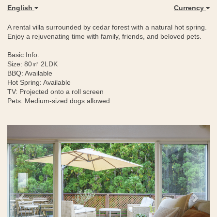
English
Currency
A rental villa surrounded by cedar forest with a natural hot spring.
Enjoy a rejuvenating time with family, friends, and beloved pets.
Basic Info:
Size: 80㎡ 2LDK
BBQ: Available
Hot Spring: Available
TV: Projected onto a roll screen
Pets: Medium-sized dogs allowed
Previous
Next