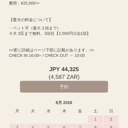
費用：¥25,000〜
【愛犬の料金について】
・ペット可（最大３頭まで）
※犬 2匹まで無料。3頭目【2,000円/1泊1頭】
<<更に詳細はページ下部に記載があります。>>
CHECK IN 16:00~ / CHECK OUT ～ 10:00
JPY
44,325
(
4,587
ZAR
)
8月 2026
月
火
水
木
金
土
日
1
2
3
4
5
6
7
8
9