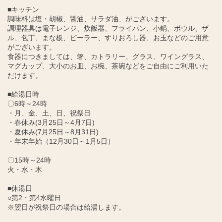
■キッチン
調味料は塩・胡椒、醤油、サラダ油、がございます。
調理器具は電子レンジ、炊飯器、フライパン、小鍋、ボウル、ザ
ル、包丁、まな板、ピーラー、すりおろし器、お玉などのご用意
がございます。
食器につきましては、箸、カトラリー、グラス、ワイングラス、
マグカップ、大小のお皿、お椀、茶碗などをご自由にご利用いた
だけます。
■給湯日時
〇6時～24時
・月、金、土、日、祝祭日
・春休み(3月25日～4月7日)
・夏休み(7月25日～8月31日)
・年末年始（12月30日～1月5日）
〇15時～24時
火・水・木
■休湯日
○第2・第4水曜日
※翌日が祝祭日の場合は給湯します。