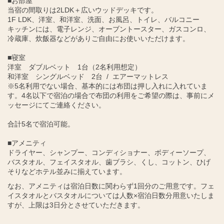
■お部屋
当宿の間取りは2LDK＋広いウッドデッキです。
1F LDK、洋室、和洋室、洗面、お風呂、トイレ、バルコニー
キッチンには、電子レンジ、オーブントースター、ガスコンロ、
冷蔵庫、炊飯器などがありご自由にお使いいただけます。
■寝室
洋室 ダブルベット 1台（2名利用想定）
和洋室 シングルベッド 2台 / エアーマットレス
※5名利用でない場合、基本的には布団は押し入れに入れていま
す。4名以下で宿泊の場合で布団の利用をご希望の際は、事前にメ
ッセージにてご連絡ください。
合計5名で宿泊可能。
■アメニティ
ドライヤー、シャンプー、コンディショナー、ボディーソープ、
バスタオル、フェイスタオル、歯ブラシ、くし、コットン、ひげ
そりなどホテル並みに揃えています。
なお、アメニティは宿泊日数に関わらず1回分のご用意です。フェ
イスタオルとバスタオルについては人数×宿泊日数分用意いたしま
すが、上限は3日分とさせていただきます。