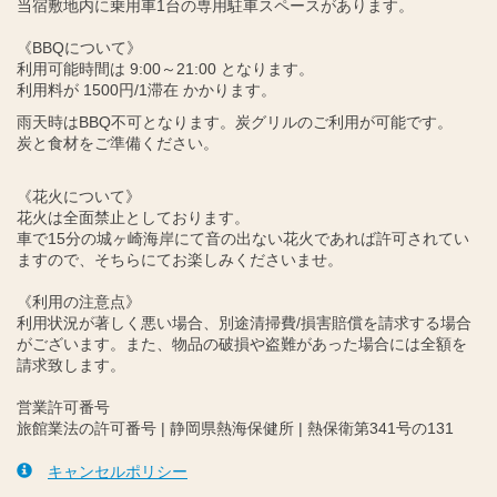
当宿敷地内に乗用車1台の専用駐車スペースがあります。
《BBQについて》
利用可能時間は 9:00～21:00 となります。
利用料が 1500円/1滞在 かかります。
雨天時はBBQ不可となります。炭グリルのご利用が可能です。
炭と食材をご準備ください。
《花火について》
花火は全面禁止としております。
車で15分の城ヶ崎海岸にて音の出ない花火であれば許可されてい
ますので、そちらにてお楽しみくださいませ。
《利用の注意点》
利用状況が著しく悪い場合、別途清掃費/損害賠償を請求する場合
がございます。また、物品の破損や盗難があった場合には全額を
請求致します。
営業許可番号
旅館業法の許可番号 | 静岡県熱海保健所 | 熱保衛第341号の131
キャンセルポリシー