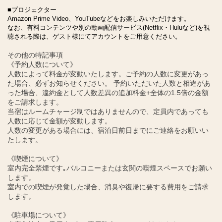
■プロジェクター
Amazon Prime Video、YouTubeなどをお楽しみいただけます。
なお、有料コンテンツや別の動画配信サービス(Netflix・Huluなど)を視
聴される際は、ゲスト様にてアカウントをご用意ください。
その他の特記事項
《予約人数について》
人数によって料金が変動いたします。ご予約の人数に変更があっ
た場合、必ずお知らせください。 予約いただいた人数と相違があ
った場合、違約金として人数差異の追加料金+全体の1.5倍の金額
をご請求します。
当宿はルームチャージ制ではありませんので、定員内であっても
人数に応じて金額が変動します。
人数の変更がある場合には、宿泊日前日までにご連絡をお願いい
たします。
《喫煙について》
室内完全禁煙です｡バルコニーまたは玄関の喫煙スペースでお願い
します。
室内での喫煙が発覚した場合、消臭や復帰に要する費用をご請求
します。
《駐車場について》