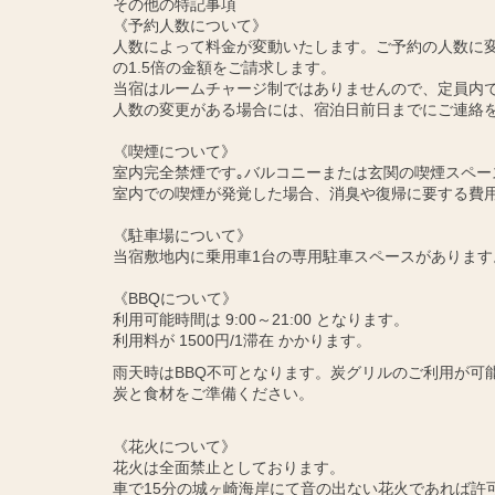
その他の特記事項
《予約人数について》
人数によって料金が変動いたします。ご予約の人数に変
の1.5倍の金額をご請求します。
当宿はルームチャージ制ではありませんので、定員内
人数の変更がある場合には、宿泊日前日までにご連絡
《喫煙について》
室内完全禁煙です｡バルコニーまたは玄関の喫煙スペー
室内での喫煙が発覚した場合、消臭や復帰に要する費
《駐車場について》
当宿敷地内に乗用車1台の専用駐車スペースがあります
《BBQについて》
利用可能時間は 9:00～21:00 となります。
利用料が 1500円/1滞在 かかります。
雨天時はBBQ不可となります。炭グリルのご利用が可
炭と食材をご準備ください。
《花火について》
花火は全面禁止としております。
車で15分の城ヶ崎海岸にて音の出ない花火であれば許