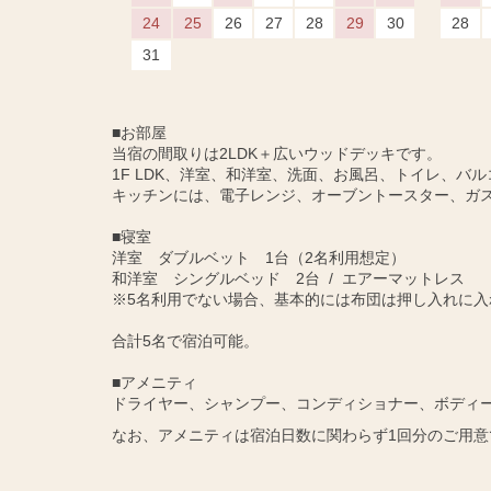
24
25
26
27
28
29
30
28
31
■お部屋
当宿の間取りは2LDK＋広いウッドデッキです。
1F LDK、洋室、和洋室、洗面、お風呂、トイレ、バル
キッチンには、電子レンジ、オーブントースター、ガ
■寝室
洋室 ダブルベット 1台（2名利用想定）
和洋室 シングルベッド 2台 / エアーマットレス
※5名利用でない場合、基本的には布団は押し入れに入
合計5名で宿泊可能。
■アメニティ
ドライヤー、シャンプー、コンディショナー、ボディ
なお、アメニティは宿泊日数に関わらず1回分のご用意