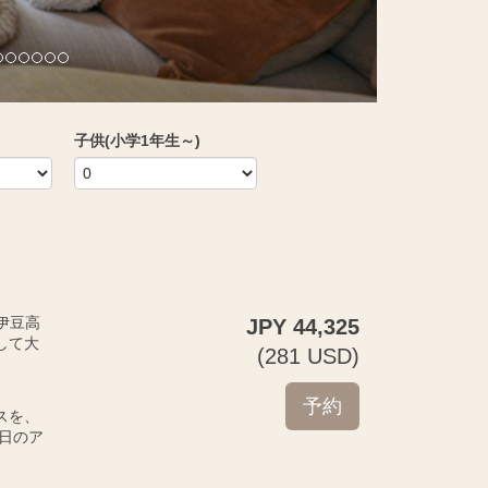
子供(小学1年生～)
の伊豆高
JPY
44,325
して大
(
281
USD
)
スを、
日のア