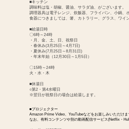
■キッチン
調味料は塩・胡椒、醤油、サラダ油、がございます。
調理器具は電子レンジ、炊飯器、フライパン、小鍋、
食器につきましては、箸、カトラリー、グラス、ワイ
■給湯日時
〇6時～24時
・月、金、土、日、祝祭日
・春休み(3月25日～4月7日)
・夏休み(7月25日～8月31日)
・年末年始（12月30日～1月5日）
〇15時～24時
火・水・木
■休湯日
○第2・第4水曜日
※翌日が祝祭日の場合は給湯します。
■プロジェクター
Amazon Prime Video、YouTubeなどをお楽しみいただけ
なお、有料コンテンツや別の動画配信サービス(Netflix・