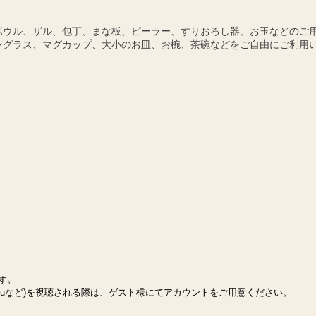
ボウル、ザル、包丁、まな板、ピーラー、すりおろし器、お玉などのご
ングラス、マグカップ、大小のお皿、お椀、茶碗などをご自由にご利用
ます。
Huluなど)を視聴される際は、ゲスト様にてアカウントをご用意ください。