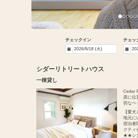
チェックイン
チェッ
シダーリトリートハウス
一棟貸し
Ceda
原に位
切なペ
【愛犬
地元に
宿泊者
クティ
★★シ