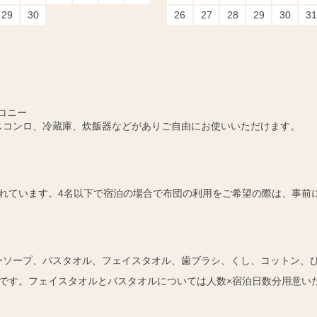
29
30
26
27
28
29
30
31
コニー
スコンロ、冷蔵庫、炊飯器などがありご自由にお使いいただけます。
れています。4名以下で宿泊の場合で布団の利用をご希望の際は、事前
ーソープ、バスタオル、フェイスタオル、歯ブラシ、くし、コットン、
です。フェイスタオルとバスタオルについては人数×宿泊日数分用意い