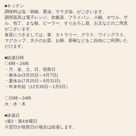
■キッチン
調味料は塩・胡椒、醤油、サラダ油、がございます。
調理器具は電子レンジ、炊飯器、フライパン、小鍋、ボウル、ザ
ル、包丁、まな板、ピーラー、すりおろし器、お玉などのご用意
がございます。
食器につきましては、箸、カトラリー、グラス、ワイングラス、
マグカップ、大小のお皿、お椀、茶碗などをご自由にご利用いた
だけます。
■給湯日時
〇6時～24時
・月、金、土、日、祝祭日
・春休み(3月25日～4月7日)
・夏休み(7月25日～8月31日)
・年末年始（12月30日～1月5日）
〇15時～24時
火・水・木
■休湯日
○第2・第4水曜日
※翌日が祝祭日の場合は給湯します。