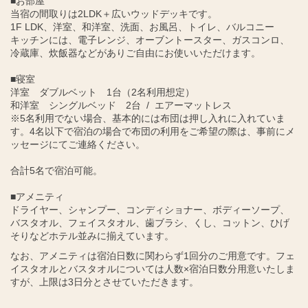
■お部屋
当宿の間取りは2LDK＋広いウッドデッキです。
1F LDK、洋室、和洋室、洗面、お風呂、トイレ、バルコニー
キッチンには、電子レンジ、オーブントースター、ガスコンロ、
冷蔵庫、炊飯器などがありご自由にお使いいただけます。
■寝室
洋室 ダブルベット 1台（2名利用想定）
和洋室 シングルベッド 2台 / エアーマットレス
※5名利用でない場合、基本的には布団は押し入れに入れていま
す。4名以下で宿泊の場合で布団の利用をご希望の際は、事前にメ
ッセージにてご連絡ください。
合計5名で宿泊可能。
■アメニティ
ドライヤー、シャンプー、コンディショナー、ボディーソープ、
バスタオル、フェイスタオル、歯ブラシ、くし、コットン、ひげ
そりなどホテル並みに揃えています。
なお、アメニティは宿泊日数に関わらず1回分のご用意です。フェ
イスタオルとバスタオルについては人数×宿泊日数分用意いたしま
すが、上限は3日分とさせていただきます。