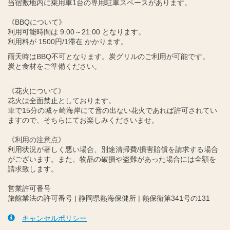
当宿敷地内に乗用車1台の専用駐車スペースがあります。
《BBQについて》
利用可能時間は 9:00～21:00 となります。
利用料が 1500円/1滞在 かかります。
雨天時はBBQ不可となります。炭グリルのご利用が可能です。
炭と食材をご準備ください。
《花火について》
花火は全面禁止としております。
車で15分の城ヶ崎海岸にて音の出ない花火であれば許可されてい
ますので、そちらにてお楽しみくださいませ。
《利用の注意点》
利用状況が著しく悪い場合、別途清掃費/損害賠償を請求する場合
がございます。また、物品の破損や盗難があった場合には全額を
請求致します。
営業許可番号
旅館業法の許可番号 | 静岡県熱海保健所 | 熱保衛第341号の131
キャンセルポリシー