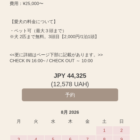
費用：¥25,000〜
【愛犬の料金について】
・ペット可（最大３頭まで）
※犬 2匹まで無料。3頭目【2,000円/1泊1頭】
<<更に詳細はページ下部に記載があります。>>
CHECK IN 16:00~ / CHECK OUT ～ 10:00
JPY
44,325
(
12,578
UAH
)
8月 2026
月
火
水
木
金
土
日
1
2
3
4
5
6
7
8
9