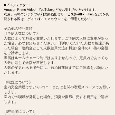
■プロジェクター
Amazon Prime Video、YouTubeなどをお楽しみいただけます。
なお、有料コンテンツや別の動画配信サービス(Netflix・Huluなど)を視
聴される際は、ゲスト様にてアカウントをご用意ください。
その他の特記事項
《予約人数について》
人数によって料金が変動いたします。ご予約の人数に変更があっ
た場合、必ずお知らせください。 予約いただいた人数と相違があ
った場合、違約金として人数差異の追加料金+全体の1.5倍の金額
をご請求します。
当宿はルームチャージ制ではありませんので、定員内であっても
人数に応じて金額が変動します。
人数の変更がある場合には、宿泊日前日までにご連絡をお願いい
たします。
《喫煙について》
室内完全禁煙です｡バルコニーまたは玄関の喫煙スペースでお願い
します。
室内での喫煙が発覚した場合、消臭や復帰に要する費用をご請求
します。
《駐車場について》