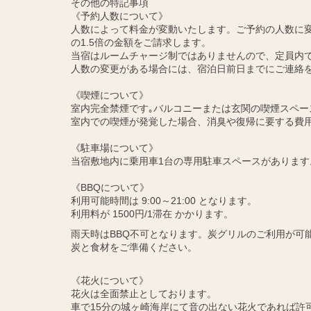
その他の特記事項
《予約人数について》
人数によって料金が変動いたします。ご予約の人数に変
の1.5倍の金額をご請求します。
当宿はルームチャージ制ではありませんので、定員内
人数の変更がある場合には、宿泊日前日までにご連絡
《喫煙について》
室内完全禁煙です｡バルコニーまたは玄関の喫煙スペー
室内での喫煙が発覚した場合、消臭や復帰に要する費
《駐車場について》
当宿敷地内に乗用車1台の専用駐車スペースがあります
《BBQについて》
利用可能時間は 9:00～21:00 となります。
利用料が 1500円/1滞在 かかります。
雨天時はBBQ不可となります。炭グリルのご利用が可
炭と食材をご準備ください。
《花火について》
花火は全面禁止としております。
車で15分の城ヶ崎海岸にて音の出ない花火であれば許