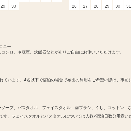
29
30
26
27
28
29
30
31
コニー
スコンロ、冷蔵庫、炊飯器などがありご自由にお使いいただけます。
れています。4名以下で宿泊の場合で布団の利用をご希望の際は、事前
ーソープ、バスタオル、フェイスタオル、歯ブラシ、くし、コットン、
です。フェイスタオルとバスタオルについては人数×宿泊日数分用意い