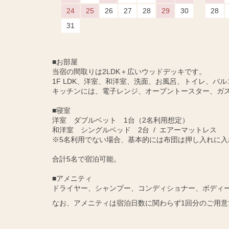
24
25
26
27
28
29
30
28
31
■お部屋
当宿の間取りは2LDK＋広いウッドデッキです。
1F LDK、洋室、和洋室、洗面、お風呂、トイレ、バル
キッチンには、電子レンジ、オーブントースター、ガ
■寝室
洋室 ダブルベット 1台（2名利用想定）
和洋室 シングルベッド 2台 / エアーマットレス
※5名利用でない場合、基本的には布団は押し入れに入
合計5名で宿泊可能。
■アメニティ
ドライヤー、シャンプー、コンディショナー、ボディ
なお、アメニティは宿泊日数に関わらず1回分のご用意