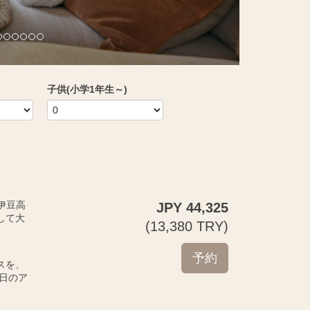
子供(小学1年生～)
の伊豆高
JPY
44,325
して大
(
13,380
TRY
)
スを、
日のア