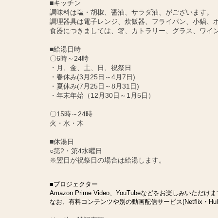
■キッチン
調味料は塩・胡椒、醤油、サラダ油、がございます。
調理器具は電子レンジ、炊飯器、フライパン、小鍋、
食器につきましては、箸、カトラリー、グラス、ワイ
■給湯日時
〇6時～24時
・月、金、土、日、祝祭日
・春休み(3月25日～4月7日)
・夏休み(7月25日～8月31日)
・年末年始（12月30日～1月5日）
〇15時～24時
火・水・木
■休湯日
○第2・第4水曜日
※翌日が祝祭日の場合は給湯します。
■プロジェクター
Amazon Prime Video、YouTubeなどをお楽しみいただけ
なお、有料コンテンツや別の動画配信サービス(Netflix・