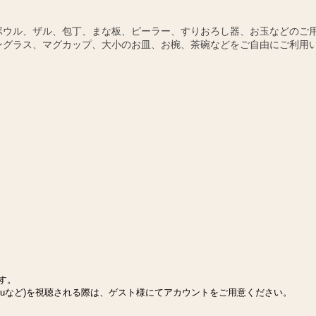
ボウル、ザル、包丁、まな板、ピーラー、すりおろし器、お玉などのご
ングラス、マグカップ、大小のお皿、お椀、茶碗などをご自由にご利用
ます。
Huluなど)を視聴される際は、ゲスト様にてアカウントをご用意ください。