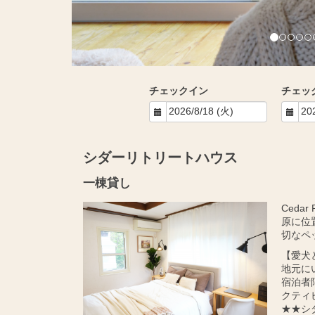
チェックイン
チェッ
シダーリトリートハウス
一棟貸し
Ceda
原に位
切なペ
【愛犬
地元に
宿泊者
クティ
★★シ