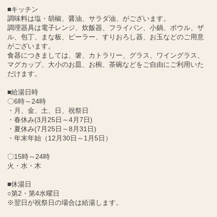
■キッチン
調味料は塩・胡椒、醤油、サラダ油、がございます。
調理器具は電子レンジ、炊飯器、フライパン、小鍋、ボウル、ザ
ル、包丁、まな板、ピーラー、すりおろし器、お玉などのご用意
がございます。
食器につきましては、箸、カトラリー、グラス、ワイングラス、
マグカップ、大小のお皿、お椀、茶碗などをご自由にご利用いた
だけます。
■給湯日時
〇6時～24時
・月、金、土、日、祝祭日
・春休み(3月25日～4月7日)
・夏休み(7月25日～8月31日)
・年末年始（12月30日～1月5日）
〇15時～24時
火・水・木
■休湯日
○第2・第4水曜日
※翌日が祝祭日の場合は給湯します。