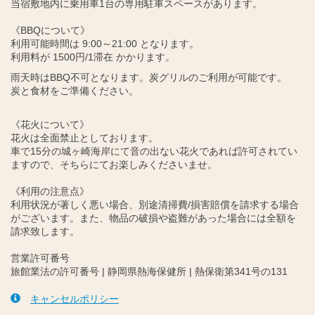
当宿敷地内に乗用車1台の専用駐車スペースがあります。
《BBQについて》
利用可能時間は 9:00～21:00 となります。
利用料が 1500円/1滞在 かかります。
雨天時はBBQ不可となります。炭グリルのご利用が可能です。
炭と食材をご準備ください。
《花火について》
花火は全面禁止としております。
車で15分の城ヶ崎海岸にて音の出ない花火であれば許可されてい
ますので、そちらにてお楽しみくださいませ。
《利用の注意点》
利用状況が著しく悪い場合、別途清掃費/損害賠償を請求する場合
がございます。また、物品の破損や盗難があった場合には全額を
請求致します。
営業許可番号
旅館業法の許可番号 | 静岡県熱海保健所 | 熱保衛第341号の131
キャンセルポリシー