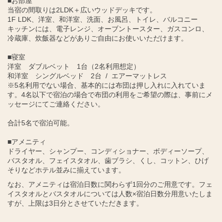
■お部屋
当宿の間取りは2LDK＋広いウッドデッキです。
1F LDK、洋室、和洋室、洗面、お風呂、トイレ、バルコニー
キッチンには、電子レンジ、オーブントースター、ガスコンロ、
冷蔵庫、炊飯器などがありご自由にお使いいただけます。
■寝室
洋室 ダブルベット 1台（2名利用想定）
和洋室 シングルベッド 2台 / エアーマットレス
※5名利用でない場合、基本的には布団は押し入れに入れていま
す。4名以下で宿泊の場合で布団の利用をご希望の際は、事前にメ
ッセージにてご連絡ください。
合計5名で宿泊可能。
■アメニティ
ドライヤー、シャンプー、コンディショナー、ボディーソープ、
バスタオル、フェイスタオル、歯ブラシ、くし、コットン、ひげ
そりなどホテル並みに揃えています。
なお、アメニティは宿泊日数に関わらず1回分のご用意です。フェ
イスタオルとバスタオルについては人数×宿泊日数分用意いたしま
すが、上限は3日分とさせていただきます。