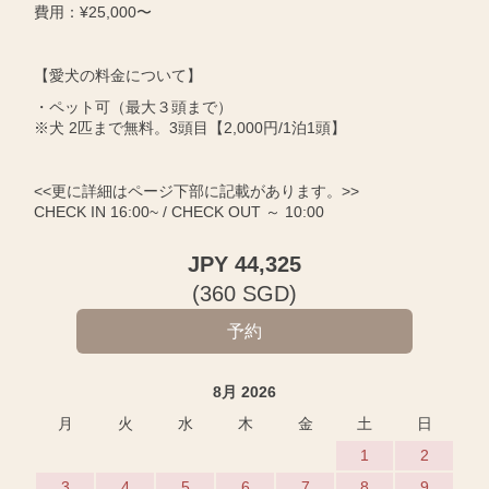
費用：¥25,000〜
【愛犬の料金について】
・ペット可（最大３頭まで）
※犬 2匹まで無料。3頭目【2,000円/1泊1頭】
<<更に詳細はページ下部に記載があります。>>
CHECK IN 16:00~ / CHECK OUT ～ 10:00
JPY
44,325
(
360
SGD
)
8月 2026
月
火
水
木
金
土
日
1
2
3
4
5
6
7
8
9