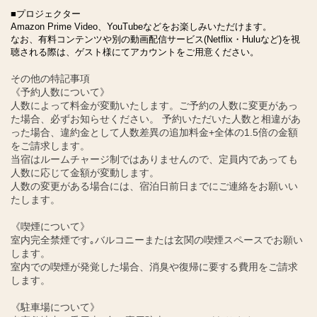
■プロジェクター
Amazon Prime Video、YouTubeなどをお楽しみいただけます。
なお、有料コンテンツや別の動画配信サービス(Netflix・Huluなど)を視
聴される際は、ゲスト様にてアカウントをご用意ください。
その他の特記事項
《予約人数について》
人数によって料金が変動いたします。ご予約の人数に変更があっ
た場合、必ずお知らせください。 予約いただいた人数と相違があ
った場合、違約金として人数差異の追加料金+全体の1.5倍の金額
をご請求します。
当宿はルームチャージ制ではありませんので、定員内であっても
人数に応じて金額が変動します。
人数の変更がある場合には、宿泊日前日までにご連絡をお願いい
たします。
《喫煙について》
室内完全禁煙です｡バルコニーまたは玄関の喫煙スペースでお願い
します。
室内での喫煙が発覚した場合、消臭や復帰に要する費用をご請求
します。
《駐車場について》