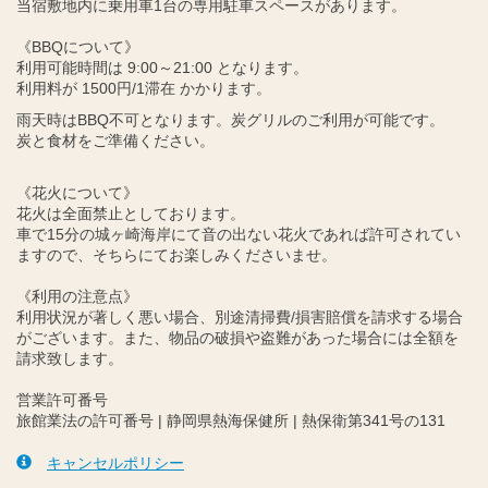
当宿敷地内に乗用車1台の専用駐車スペースがあります。
《BBQについて》
利用可能時間は 9:00～21:00 となります。
利用料が 1500円/1滞在 かかります。
雨天時はBBQ不可となります。炭グリルのご利用が可能です。
炭と食材をご準備ください。
《花火について》
花火は全面禁止としております。
車で15分の城ヶ崎海岸にて音の出ない花火であれば許可されてい
ますので、そちらにてお楽しみくださいませ。
《利用の注意点》
利用状況が著しく悪い場合、別途清掃費/損害賠償を請求する場合
がございます。また、物品の破損や盗難があった場合には全額を
請求致します。
営業許可番号
旅館業法の許可番号 | 静岡県熱海保健所 | 熱保衛第341号の131
キャンセルポリシー