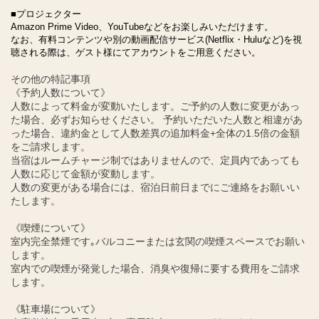
■プロジェクター
Amazon Prime Video、YouTubeなどをお楽しみいただけます。
なお、有料コンテンツや別の動画配信サービス(Netflix・Huluなど)を視
聴される際は、ゲスト様にてアカウントをご用意ください。
その他の特記事項
《予約人数について》
人数によって料金が変動いたします。ご予約の人数に変更があっ
た場合、必ずお知らせください。 予約いただいた人数と相違があ
った場合、違約金として人数差異の追加料金+全体の1.5倍の金額
をご請求します。
当宿はルームチャージ制ではありませんので、定員内であっても
人数に応じて金額が変動します。
人数の変更がある場合には、宿泊日前日までにご連絡をお願いい
たします。
《喫煙について》
室内完全禁煙です｡バルコニーまたは玄関の喫煙スペースでお願い
します。
室内での喫煙が発覚した場合、消臭や復帰に要する費用をご請求
します。
《駐車場について》