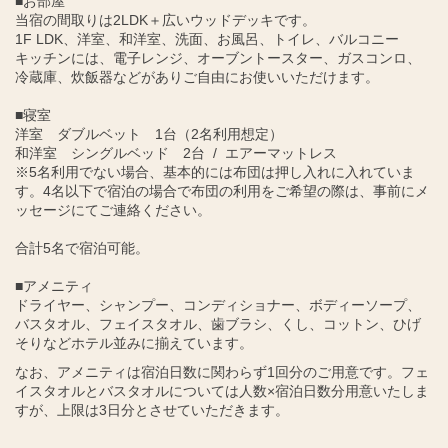
■お部屋
当宿の間取りは2LDK＋広いウッドデッキです。
1F LDK、洋室、和洋室、洗面、お風呂、トイレ、バルコニー
キッチンには、電子レンジ、オーブントースター、ガスコンロ、
冷蔵庫、炊飯器などがありご自由にお使いいただけます。
■寝室
洋室 ダブルベット 1台（2名利用想定）
和洋室 シングルベッド 2台 / エアーマットレス
※5名利用でない場合、基本的には布団は押し入れに入れていま
す。4名以下で宿泊の場合で布団の利用をご希望の際は、事前にメ
ッセージにてご連絡ください。
合計5名で宿泊可能。
■アメニティ
ドライヤー、シャンプー、コンディショナー、ボディーソープ、
バスタオル、フェイスタオル、歯ブラシ、くし、コットン、ひげ
そりなどホテル並みに揃えています。
なお、アメニティは宿泊日数に関わらず1回分のご用意です。フェ
イスタオルとバスタオルについては人数×宿泊日数分用意いたしま
すが、上限は3日分とさせていただきます。