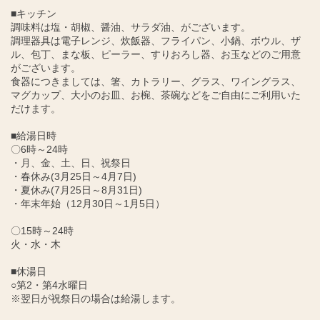
■キッチン
調味料は塩・胡椒、醤油、サラダ油、がございます。
調理器具は電子レンジ、炊飯器、フライパン、小鍋、ボウル、ザ
ル、包丁、まな板、ピーラー、すりおろし器、お玉などのご用意
がございます。
食器につきましては、箸、カトラリー、グラス、ワイングラス、
マグカップ、大小のお皿、お椀、茶碗などをご自由にご利用いた
だけます。
■給湯日時
〇6時～24時
・月、金、土、日、祝祭日
・春休み(3月25日～4月7日)
・夏休み(7月25日～8月31日)
・年末年始（12月30日～1月5日）
〇15時～24時
火・水・木
■休湯日
○第2・第4水曜日
※翌日が祝祭日の場合は給湯します。