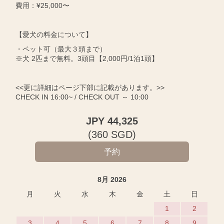
費用：¥25,000〜
【愛犬の料金について】
・ペット可（最大３頭まで）
※犬 2匹まで無料。3頭目【2,000円/1泊1頭】
<<更に詳細はページ下部に記載があります。>>
CHECK IN 16:00~ / CHECK OUT ～ 10:00
JPY
44,325
(
360
SGD
)
8月 2026
月
火
水
木
金
土
日
1
2
3
4
5
6
7
8
9