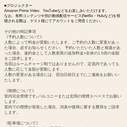
■プロジェクター
Amazon Prime Video、YouTubeなどをお楽しみいただけます。
なお、有料コンテンツや別の動画配信サービス(Netflix・Huluなど)を視
聴される際は、ゲスト様にてアカウントをご用意ください。
その他の特記事項
《予約人数について》
人数によって料金が変動いたします。ご予約の人数に変更があっ
た場合、必ずお知らせください。 予約いただいた人数と相違があ
った場合、違約金として人数差異の追加料金+全体の1.5倍の金額
をご請求します。
当宿はルームチャージ制ではありませんので、定員内であっても
人数に応じて金額が変動します。
人数の変更がある場合には、宿泊日前日までにご連絡をお願いい
たします。
《喫煙について》
室内完全禁煙です｡バルコニーまたは玄関の喫煙スペースでお願い
します。
室内での喫煙が発覚した場合、消臭や復帰に要する費用をご請求
します。
《駐車場について》