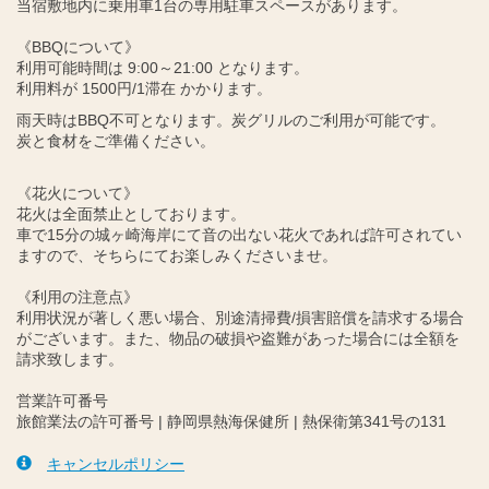
当宿敷地内に乗用車1台の専用駐車スペースがあります。
《BBQについて》
利用可能時間は 9:00～21:00 となります。
利用料が 1500円/1滞在 かかります。
雨天時はBBQ不可となります。炭グリルのご利用が可能です。
炭と食材をご準備ください。
《花火について》
花火は全面禁止としております。
車で15分の城ヶ崎海岸にて音の出ない花火であれば許可されてい
ますので、そちらにてお楽しみくださいませ。
《利用の注意点》
利用状況が著しく悪い場合、別途清掃費/損害賠償を請求する場合
がございます。また、物品の破損や盗難があった場合には全額を
請求致します。
営業許可番号
旅館業法の許可番号 | 静岡県熱海保健所 | 熱保衛第341号の131
キャンセルポリシー