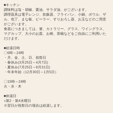
■キッチン
調味料は塩・胡椒、醤油、サラダ油、がございます。
調理器具は電子レンジ、炊飯器、フライパン、小鍋、ボウル、ザ
ル、包丁、まな板、ピーラー、すりおろし器、お玉などのご用意
がございます。
食器につきましては、箸、カトラリー、グラス、ワイングラス、
マグカップ、大小のお皿、お椀、茶碗などをご自由にご利用いた
だけます。
■給湯日時
〇6時～24時
・月、金、土、日、祝祭日
・春休み(3月25日～4月7日)
・夏休み(7月25日～8月31日)
・年末年始（12月30日～1月5日）
〇15時～24時
火・水・木
■休湯日
○第2・第4水曜日
※翌日が祝祭日の場合は給湯します。