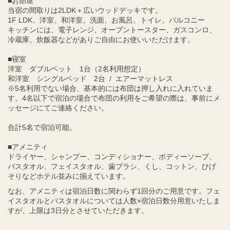
■お部屋
当宿の間取りは2LDK＋広いウッドデッキです。
1F LDK、洋室、和洋室、洗面、お風呂、トイレ、バルコニー
キッチンには、電子レンジ、オーブントースター、ガスコンロ、
冷蔵庫、炊飯器などがありご自由にお使いいただけます。
■寝室
洋室 ダブルベット 1台（2名利用想定）
和洋室 シングルベッド 2台 / エアーマットレス
※5名利用でない場合、基本的には布団は押し入れに入れていま
す。4名以下で宿泊の場合で布団の利用をご希望の際は、事前にメ
ッセージにてご連絡ください。
合計5名で宿泊可能。
■アメニティ
ドライヤー、シャンプー、コンディショナー、ボディーソープ、
バスタオル、フェイスタオル、歯ブラシ、くし、コットン、ひげ
そりなどホテル並みに揃えています。
なお、アメニティは宿泊日数に関わらず1回分のご用意です。フェ
イスタオルとバスタオルについては人数×宿泊日数分用意いたしま
すが、上限は3日分とさせていただきます。