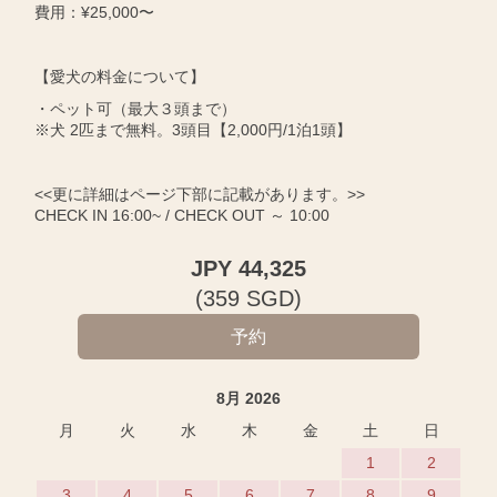
費用：¥25,000〜
【愛犬の料金について】
・ペット可（最大３頭まで）
※犬 2匹まで無料。3頭目【2,000円/1泊1頭】
<<更に詳細はページ下部に記載があります。>>
CHECK IN 16:00~ / CHECK OUT ～ 10:00
JPY
44,325
(
359
SGD
)
8月 2026
月
火
水
木
金
土
日
1
2
3
4
5
6
7
8
9