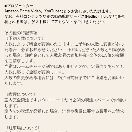
■プロジェクター
Amazon Prime Video、YouTubeなどをお楽しみいただけます。
なお、有料コンテンツや別の動画配信サービス(Netflix・Huluなど)を視
聴される際は、ゲスト様にてアカウントをご用意ください。
その他の特記事項
《予約人数について》
人数によって料金が変動いたします。ご予約の人数に変更があっ
た場合、必ずお知らせください。 予約いただいた人数と相違があ
った場合、違約金として人数差異の追加料金+全体の1.5倍の金額
をご請求します。
当宿はルームチャージ制ではありませんので、定員内であっても
人数に応じて金額が変動します。
人数の変更がある場合には、宿泊日前日までにご連絡をお願いい
たします。
《喫煙について》
室内完全禁煙です｡バルコニーまたは玄関の喫煙スペースでお願い
します。
室内での喫煙が発覚した場合、消臭や復帰に要する費用をご請求
します。
《駐車場について》