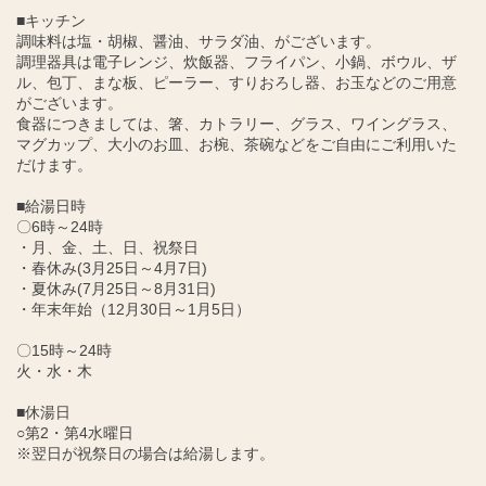
■キッチン
調味料は塩・胡椒、醤油、サラダ油、がございます。
調理器具は電子レンジ、炊飯器、フライパン、小鍋、ボウル、ザ
ル、包丁、まな板、ピーラー、すりおろし器、お玉などのご用意
がございます。
食器につきましては、箸、カトラリー、グラス、ワイングラス、
マグカップ、大小のお皿、お椀、茶碗などをご自由にご利用いた
だけます。
■給湯日時
〇6時～24時
・月、金、土、日、祝祭日
・春休み(3月25日～4月7日)
・夏休み(7月25日～8月31日)
・年末年始（12月30日～1月5日）
〇15時～24時
火・水・木
■休湯日
○第2・第4水曜日
※翌日が祝祭日の場合は給湯します。