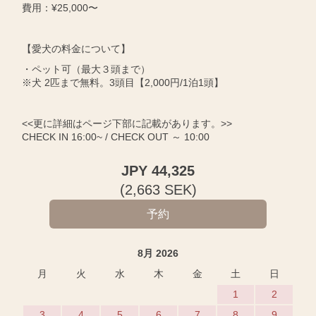
費用：¥25,000〜
【愛犬の料金について】
・ペット可（最大３頭まで）
※犬 2匹まで無料。3頭目【2,000円/1泊1頭】
<<更に詳細はページ下部に記載があります。>>
CHECK IN 16:00~ / CHECK OUT ～ 10:00
JPY
44,325
(
2,663
SEK
)
8月 2026
月
火
水
木
金
土
日
1
2
3
4
5
6
7
8
9