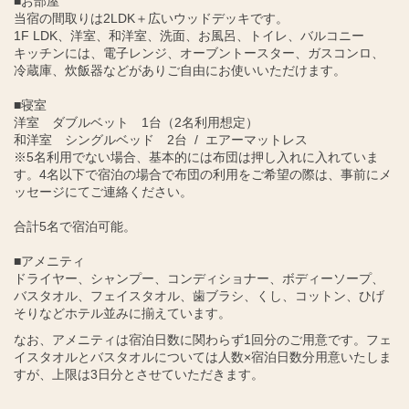
■お部屋
当宿の間取りは2LDK＋広いウッドデッキです。
1F LDK、洋室、和洋室、洗面、お風呂、トイレ、バルコニー
キッチンには、電子レンジ、オーブントースター、ガスコンロ、
冷蔵庫、炊飯器などがありご自由にお使いいただけます。
■寝室
洋室 ダブルベット 1台（2名利用想定）
和洋室 シングルベッド 2台 / エアーマットレス
※5名利用でない場合、基本的には布団は押し入れに入れていま
す。4名以下で宿泊の場合で布団の利用をご希望の際は、事前にメ
ッセージにてご連絡ください。
合計5名で宿泊可能。
■アメニティ
ドライヤー、シャンプー、コンディショナー、ボディーソープ、
バスタオル、フェイスタオル、歯ブラシ、くし、コットン、ひげ
そりなどホテル並みに揃えています。
なお、アメニティは宿泊日数に関わらず1回分のご用意です。フェ
イスタオルとバスタオルについては人数×宿泊日数分用意いたしま
すが、上限は3日分とさせていただきます。