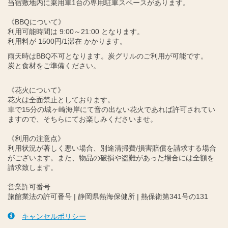
当宿敷地内に乗用車1台の専用駐車スペースがあります。
《BBQについて》
利用可能時間は 9:00～21:00 となります。
利用料が 1500円/1滞在 かかります。
雨天時はBBQ不可となります。炭グリルのご利用が可能です。
炭と食材をご準備ください。
《花火について》
花火は全面禁止としております。
車で15分の城ヶ崎海岸にて音の出ない花火であれば許可されてい
ますので、そちらにてお楽しみくださいませ。
《利用の注意点》
利用状況が著しく悪い場合、別途清掃費/損害賠償を請求する場合
がございます。また、物品の破損や盗難があった場合には全額を
請求致します。
営業許可番号
旅館業法の許可番号 | 静岡県熱海保健所 | 熱保衛第341号の131
キャンセルポリシー