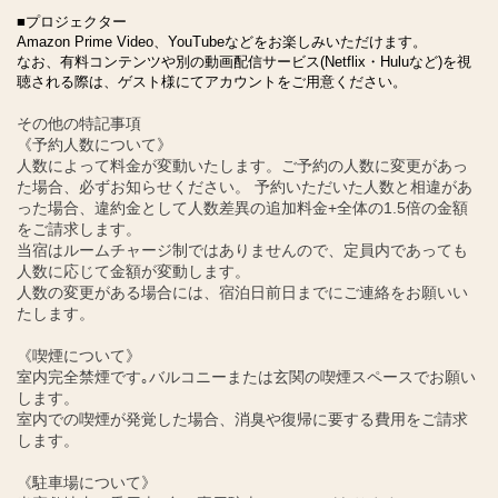
■プロジェクター
Amazon Prime Video、YouTubeなどをお楽しみいただけます。
なお、有料コンテンツや別の動画配信サービス(Netflix・Huluなど)を視
聴される際は、ゲスト様にてアカウントをご用意ください。
その他の特記事項
《予約人数について》
人数によって料金が変動いたします。ご予約の人数に変更があっ
た場合、必ずお知らせください。 予約いただいた人数と相違があ
った場合、違約金として人数差異の追加料金+全体の1.5倍の金額
をご請求します。
当宿はルームチャージ制ではありませんので、定員内であっても
人数に応じて金額が変動します。
人数の変更がある場合には、宿泊日前日までにご連絡をお願いい
たします。
《喫煙について》
室内完全禁煙です｡バルコニーまたは玄関の喫煙スペースでお願い
します。
室内での喫煙が発覚した場合、消臭や復帰に要する費用をご請求
します。
《駐車場について》