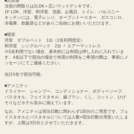
■お部屋
当宿の間取りは2LDK＋広いウッドデッキです。
1F LDK、洋室、和洋室、洗面、お風呂、トイレ、バルコニー
キッチンには、電子レンジ、オーブントースター、ガスコンロ、
冷蔵庫、炊飯器などがありご自由にお使いいただけます。
■寝室
洋室 ダブルベット 1台（2名利用想定）
和洋室 シングルベッド 2台 / エアーマットレス
※5名利用でない場合、基本的には布団は押し入れに入れていま
す。4名以下で宿泊の場合で布団の利用をご希望の際は、事前にメ
ッセージにてご連絡ください。
合計5名で宿泊可能。
■アメニティ
ドライヤー、シャンプー、コンディショナー、ボディーソープ、
バスタオル、フェイスタオル、歯ブラシ、くし、コットン、ひげ
そりなどホテル並みに揃えています。
なお、アメニティは宿泊日数に関わらず1回分のご用意です。フェ
イスタオルとバスタオルについては人数×宿泊日数分用意いたしま
すが、上限は3日分とさせていただきます。