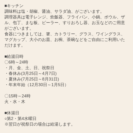
■キッチン
調味料は塩・胡椒、醤油、サラダ油、がございます。
調理器具は電子レンジ、炊飯器、フライパン、小鍋、ボウル、ザ
ル、包丁、まな板、ピーラー、すりおろし器、お玉などのご用意
がございます。
食器につきましては、箸、カトラリー、グラス、ワイングラス、
マグカップ、大小のお皿、お椀、茶碗などをご自由にご利用いた
だけます。
■給湯日時
〇6時～24時
・月、金、土、日、祝祭日
・春休み(3月25日～4月7日)
・夏休み(7月25日～8月31日)
・年末年始（12月30日～1月5日）
〇15時～24時
火・水・木
■休湯日
○第2・第4水曜日
※翌日が祝祭日の場合は給湯します。