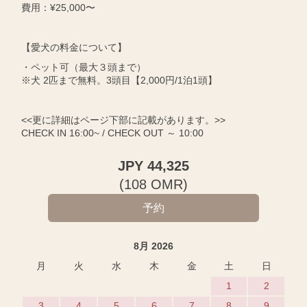
費用：¥25,000〜
【愛犬の料金について】
・ペット可（最大３頭まで）
※犬 2匹まで無料。3頭目【2,000円/1泊1頭】
<<更に詳細はページ下部に記載があります。>>
CHECK IN 16:00~ / CHECK OUT ～ 10:00
JPY
44,325
(
108
OMR
)
8月 2026
月
火
水
木
金
土
日
1
2
3
4
5
6
7
8
9