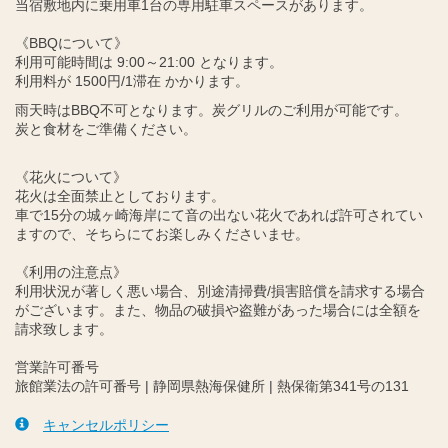
当宿敷地内に乗用車1台の専用駐車スペースがあります。
《BBQについて》
利用可能時間は 9:00～21:00 となります。
利用料が 1500円/1滞在 かかります。
雨天時はBBQ不可となります。炭グリルのご利用が可能です。
炭と食材をご準備ください。
《花火について》
花火は全面禁止としております。
車で15分の城ヶ崎海岸にて音の出ない花火であれば許可されてい
ますので、そちらにてお楽しみくださいませ。
《利用の注意点》
利用状況が著しく悪い場合、別途清掃費/損害賠償を請求する場合
がございます。また、物品の破損や盗難があった場合には全額を
請求致します。
営業許可番号
旅館業法の許可番号 | 静岡県熱海保健所 | 熱保衛第341号の131
キャンセルポリシー