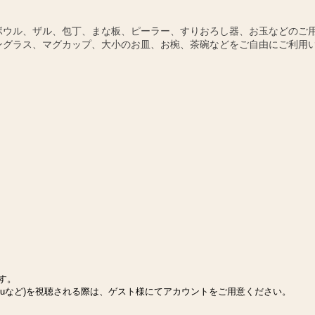
ボウル、ザル、包丁、まな板、ピーラー、すりおろし器、お玉などのご
ングラス、マグカップ、大小のお皿、お椀、茶碗などをご自由にご利用
ます。
Huluなど)を視聴される際は、ゲスト様にてアカウントをご用意ください。