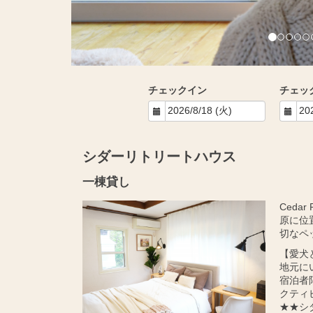
チェックイン
チェッ
シダーリトリートハウス
一棟貸し
Ceda
原に位
切なペ
【愛犬
地元に
宿泊者
クティ
★★シ