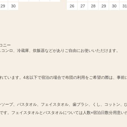
29
30
26
27
28
29
30
31
コニー
スコンロ、冷蔵庫、炊飯器などがありご自由にお使いいただけます。
れています。4名以下で宿泊の場合で布団の利用をご希望の際は、事前
ーソープ、バスタオル、フェイスタオル、歯ブラシ、くし、コットン、
です。フェイスタオルとバスタオルについては人数×宿泊日数分用意い