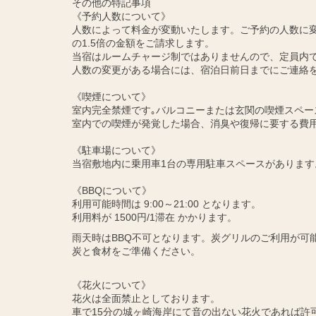
その他の特記事項
《予約人数について》
人数によって料金が変動いたします。ご予約の人数に変
の1.5倍の金額をご請求します。
当宿はルームチャージ制ではありませんので、定員内
人数の変更がある場合には、宿泊日前日までにご連絡
《喫煙について》
室内完全禁煙です｡バルコニーまたは玄関の喫煙スペー
室内での喫煙が発覚した場合、消臭や復帰に要する費
《駐車場について》
当宿敷地内に乗用車1台の専用駐車スペースがあります
《BBQについて》
利用可能時間は 9:00～21:00 となります。
利用料が 1500円/1滞在 かかります。
雨天時はBBQ不可となります。炭グリルのご利用が可
炭と食材をご準備ください。
《花火について》
花火は全面禁止としております。
車で15分の城ヶ崎海岸にて音の出ない花火であれば許