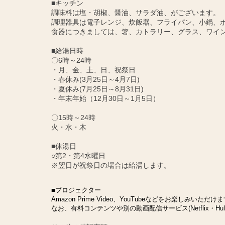
■キッチン
調味料は塩・胡椒、醤油、サラダ油、がございます。
調理器具は電子レンジ、炊飯器、フライパン、小鍋、
食器につきましては、箸、カトラリー、グラス、ワイ
■給湯日時
〇6時～24時
・月、金、土、日、祝祭日
・春休み(3月25日～4月7日)
・夏休み(7月25日～8月31日)
・年末年始（12月30日～1月5日）
〇15時～24時
火・水・木
■休湯日
○第2・第4水曜日
※翌日が祝祭日の場合は給湯します。
■プロジェクター
Amazon Prime Video、YouTubeなどをお楽しみいただけ
なお、有料コンテンツや別の動画配信サービス(Netflix・