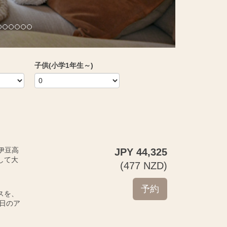
子供(小学1年生～)
の伊豆高
JPY
44,325
して大
(
477
NZD
)
スを、
日のア