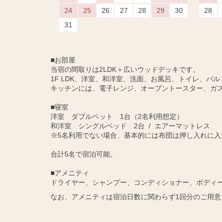
24
25
26
27
28
29
30
28
31
■お部屋
当宿の間取りは2LDK＋広いウッドデッキです。
1F LDK、洋室、和洋室、洗面、お風呂、トイレ、バル
キッチンには、電子レンジ、オーブントースター、ガ
■寝室
洋室 ダブルベット 1台（2名利用想定）
和洋室 シングルベッド 2台 / エアーマットレス
※5名利用でない場合、基本的には布団は押し入れに入
合計5名で宿泊可能。
■アメニティ
ドライヤー、シャンプー、コンディショナー、ボディ
なお、アメニティは宿泊日数に関わらず1回分のご用意