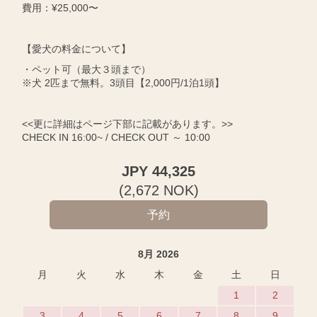
費用：¥25,000〜
【愛犬の料金について】
・ペット可（最大３頭まで）
※犬 2匹まで無料。3頭目【2,000円/1泊1頭】
<<更に詳細はページ下部に記載があります。>>
CHECK IN 16:00~ / CHECK OUT ～ 10:00
JPY
44,325
(
2,672
NOK
)
8月 2026
月
火
水
木
金
土
日
1
2
3
4
5
6
7
8
9