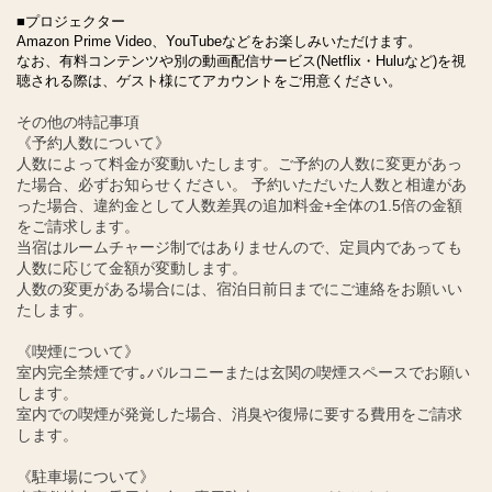
■プロジェクター
Amazon Prime Video、YouTubeなどをお楽しみいただけます。
なお、有料コンテンツや別の動画配信サービス(Netflix・Huluなど)を視
聴される際は、ゲスト様にてアカウントをご用意ください。
その他の特記事項
《予約人数について》
人数によって料金が変動いたします。ご予約の人数に変更があっ
た場合、必ずお知らせください。 予約いただいた人数と相違があ
った場合、違約金として人数差異の追加料金+全体の1.5倍の金額
をご請求します。
当宿はルームチャージ制ではありませんので、定員内であっても
人数に応じて金額が変動します。
人数の変更がある場合には、宿泊日前日までにご連絡をお願いい
たします。
《喫煙について》
室内完全禁煙です｡バルコニーまたは玄関の喫煙スペースでお願い
します。
室内での喫煙が発覚した場合、消臭や復帰に要する費用をご請求
します。
《駐車場について》