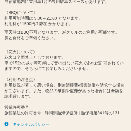
当宿敷地内に乗用車1台の専用駐車スペースがあります。
《BBQについて》
利用可能時間は 9:00～21:00 となります。
利用料が 1500円/1滞在 かかります。
雨天時はBBQ不可となります。炭グリルのご利用が可能です。
炭と食材をご準備ください。
《花火について》
花火は全面禁止としております。
車で15分の城ヶ崎海岸にて音の出ない花火であれば許可されてい
ますので、そちらにてお楽しみくださいませ。
《利用の注意点》
利用状況が著しく悪い場合、別途清掃費/損害賠償を請求する場合
がございます。また、物品の破損や盗難があった場合には全額を
請求致します。
営業許可番号
旅館業法の許可番号 | 静岡県熱海保健所 | 熱保衛第341号の131
キャンセルポリシー