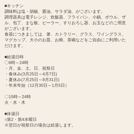
■キッチン
調味料は塩・胡椒、醤油、サラダ油、がございます。
調理器具は電子レンジ、炊飯器、フライパン、小鍋、ボウル、ザ
ル、包丁、まな板、ピーラー、すりおろし器、お玉などのご用意
がございます。
食器につきましては、箸、カトラリー、グラス、ワイングラス、
マグカップ、大小のお皿、お椀、茶碗などをご自由にご利用いた
だけます。
■給湯日時
〇6時～24時
・月、金、土、日、祝祭日
・春休み(3月25日～4月7日)
・夏休み(7月25日～8月31日)
・年末年始（12月30日～1月5日）
〇15時～24時
火・水・木
■休湯日
○第2・第4水曜日
※翌日が祝祭日の場合は給湯します。