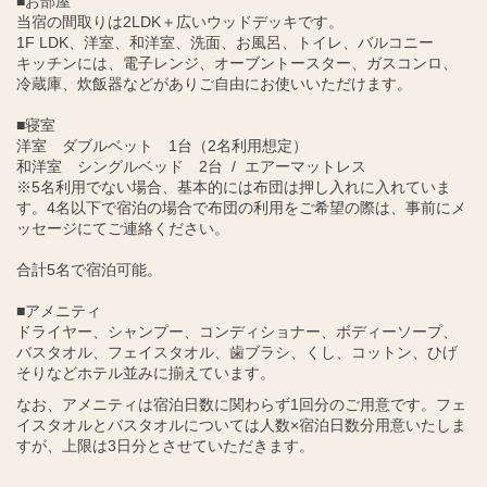
■お部屋
当宿の間取りは2LDK＋広いウッドデッキです。
1F LDK、洋室、和洋室、洗面、お風呂、トイレ、バルコニー
キッチンには、電子レンジ、オーブントースター、ガスコンロ、
冷蔵庫、炊飯器などがありご自由にお使いいただけます。
■寝室
洋室 ダブルベット 1台（2名利用想定）
和洋室 シングルベッド 2台 / エアーマットレス
※5名利用でない場合、基本的には布団は押し入れに入れていま
す。4名以下で宿泊の場合で布団の利用をご希望の際は、事前にメ
ッセージにてご連絡ください。
合計5名で宿泊可能。
■アメニティ
ドライヤー、シャンプー、コンディショナー、ボディーソープ、
バスタオル、フェイスタオル、歯ブラシ、くし、コットン、ひげ
そりなどホテル並みに揃えています。
なお、アメニティは宿泊日数に関わらず1回分のご用意です。フェ
イスタオルとバスタオルについては人数×宿泊日数分用意いたしま
すが、上限は3日分とさせていただきます。