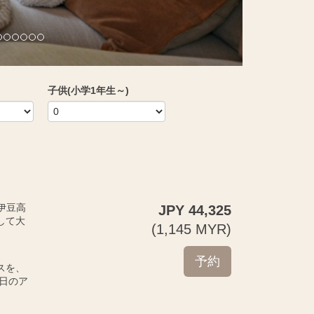
子供(小学1年生～)
の伊豆高
JPY
44,325
して大
(
1,145
MYR
)
スを、
日のア