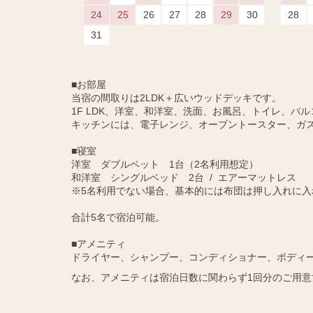
24
25
26
27
28
29
30
28
31
■お部屋
当宿の間取りは2LDK＋広いウッドデッキです。
1F LDK、洋室、和洋室、洗面、お風呂、トイレ、バル
キッチンには、電子レンジ、オーブントースター、ガ
■寝室
洋室 ダブルベット 1台（2名利用想定）
和洋室 シングルベッド 2台 / エアーマットレス
※5名利用でない場合、基本的には布団は押し入れに入
合計5名で宿泊可能。
■アメニティ
ドライヤー、シャンプー、コンディショナー、ボディ
なお、アメニティは宿泊日数に関わらず1回分のご用意