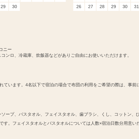
29
30
26
27
28
29
30
31
コニー
スコンロ、冷蔵庫、炊飯器などがありご自由にお使いいただけます。
れています。4名以下で宿泊の場合で布団の利用をご希望の際は、事前
ーソープ、バスタオル、フェイスタオル、歯ブラシ、くし、コットン、
です。フェイスタオルとバスタオルについては人数×宿泊日数分用意い