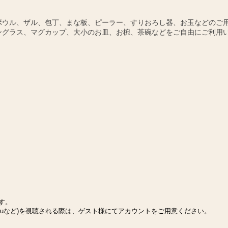
ボウル、ザル、包丁、まな板、ピーラー、すりおろし器、お玉などのご
ングラス、マグカップ、大小のお皿、お椀、茶碗などをご自由にご利用
ます。
Huluなど)を視聴される際は、ゲスト様にてアカウントをご用意ください。