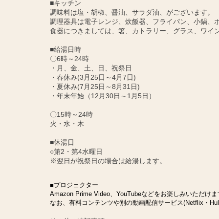
■キッチン
調味料は塩・胡椒、醤油、サラダ油、がございます。
調理器具は電子レンジ、炊飯器、フライパン、小鍋、
食器につきましては、箸、カトラリー、グラス、ワイ
■給湯日時
〇6時～24時
・月、金、土、日、祝祭日
・春休み(3月25日～4月7日)
・夏休み(7月25日～8月31日)
・年末年始（12月30日～1月5日）
〇15時～24時
火・水・木
■休湯日
○第2・第4水曜日
※翌日が祝祭日の場合は給湯します。
■プロジェクター
Amazon Prime Video、YouTubeなどをお楽しみいただけ
なお、有料コンテンツや別の動画配信サービス(Netflix・