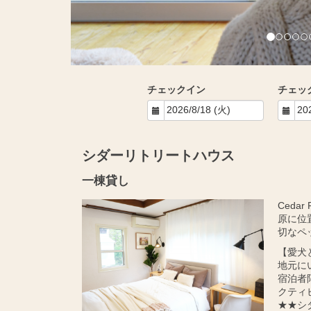
チェックイン
チェッ
シダーリトリートハウス
一棟貸し
Ceda
原に位
切なペ
【愛犬
地元に
宿泊者
クティ
★★シ