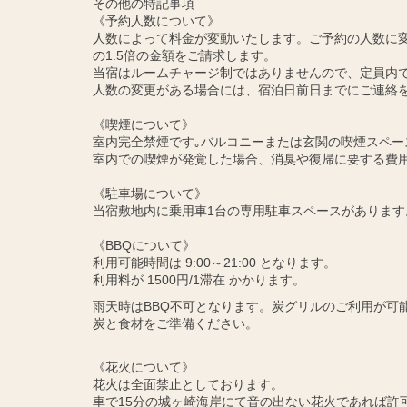
その他の特記事項
《予約人数について》
人数によって料金が変動いたします。ご予約の人数に変
の1.5倍の金額をご請求します。
当宿はルームチャージ制ではありませんので、定員内
人数の変更がある場合には、宿泊日前日までにご連絡
《喫煙について》
室内完全禁煙です｡バルコニーまたは玄関の喫煙スペー
室内での喫煙が発覚した場合、消臭や復帰に要する費
《駐車場について》
当宿敷地内に乗用車1台の専用駐車スペースがあります
《BBQについて》
利用可能時間は 9:00～21:00 となります。
利用料が 1500円/1滞在 かかります。
雨天時はBBQ不可となります。炭グリルのご利用が可
炭と食材をご準備ください。
《花火について》
花火は全面禁止としております。
車で15分の城ヶ崎海岸にて音の出ない花火であれば許