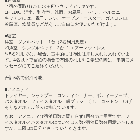
■お部屋
当宿の間取りは2LDK＋広いウッドデッキです。
1F LDK、洋室、和洋室、洗面、お風呂、トイレ、バルコニー
キッチンには、電子レンジ、オーブントースター、ガスコンロ、
冷蔵庫、炊飯器などがありご自由にお使いいただけます。
■寝室
洋室 ダブルベット 1台（2名利用想定）
和洋室 シングルベッド 2台 / エアーマットレス
※5名利用でない場合、基本的には布団は押し入れに入れていま
す。4名以下で宿泊の場合で布団の利用をご希望の際は、事前にメ
ッセージにてご連絡ください。
合計5名で宿泊可能。
■アメニティ
ドライヤー、シャンプー、コンディショナー、ボディーソープ、
バスタオル、フェイスタオル、歯ブラシ、くし、コットン、ひげ
そりなどホテル並みに揃えています。
なお、アメニティは宿泊日数に関わらず1回分のご用意です。フェ
イスタオルとバスタオルについては人数×宿泊日数分用意いたしま
すが、上限は3日分とさせていただきます。