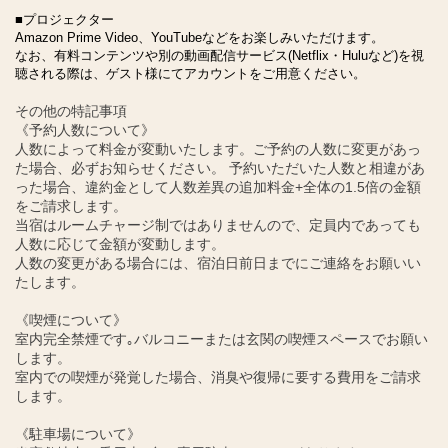
■プロジェクター
Amazon Prime Video、YouTubeなどをお楽しみいただけます。
なお、有料コンテンツや別の動画配信サービス(Netflix・Huluなど)を視
聴される際は、ゲスト様にてアカウントをご用意ください。
その他の特記事項
《予約人数について》
人数によって料金が変動いたします。ご予約の人数に変更があっ
た場合、必ずお知らせください。 予約いただいた人数と相違があ
った場合、違約金として人数差異の追加料金+全体の1.5倍の金額
をご請求します。
当宿はルームチャージ制ではありませんので、定員内であっても
人数に応じて金額が変動します。
人数の変更がある場合には、宿泊日前日までにご連絡をお願いい
たします。
《喫煙について》
室内完全禁煙です｡バルコニーまたは玄関の喫煙スペースでお願い
します。
室内での喫煙が発覚した場合、消臭や復帰に要する費用をご請求
します。
《駐車場について》