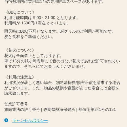
当宿敷地内に乗用車1台の専用駐車スペースがあります。
《BBQについて》
利用可能時間は 9:00～21:00 となります。
利用料が 1500円/1滞在 かかります。
雨天時はBBQ不可となります。炭グリルのご利用が可能です。
炭と食材をご準備ください。
《花火について》
花火は全面禁止としております。
車で15分の城ヶ崎海岸にて音の出ない花火であれば許可されてい
ますので、そちらにてお楽しみくださいませ。
《利用の注意点》
利用状況が著しく悪い場合、別途清掃費/損害賠償を請求する場合
がございます。また、物品の破損や盗難があった場合には全額を
請求致します。
営業許可番号
旅館業法の許可番号 | 静岡県熱海保健所 | 熱保衛第341号の131
キャンセルポリシー