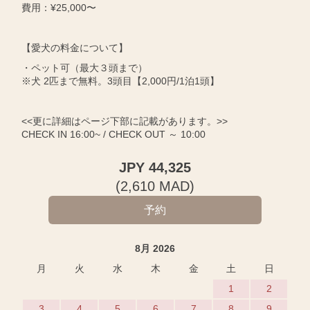
費用：¥25,000〜
【愛犬の料金について】
・ペット可（最大３頭まで）
※犬 2匹まで無料。3頭目【2,000円/1泊1頭】
<<更に詳細はページ下部に記載があります。>>
CHECK IN 16:00~ / CHECK OUT ～ 10:00
JPY
44,325
(
2,610
MAD
)
8月 2026
月
火
水
木
金
土
日
1
2
3
4
5
6
7
8
9