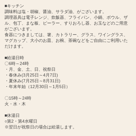
■キッチン
調味料は塩・胡椒、醤油、サラダ油、がございます。
調理器具は電子レンジ、炊飯器、フライパン、小鍋、ボウル、ザ
ル、包丁、まな板、ピーラー、すりおろし器、お玉などのご用意
がございます。
食器につきましては、箸、カトラリー、グラス、ワイングラス、
マグカップ、大小のお皿、お椀、茶碗などをご自由にご利用いた
だけます。
■給湯日時
〇6時～24時
・月、金、土、日、祝祭日
・春休み(3月25日～4月7日)
・夏休み(7月25日～8月31日)
・年末年始（12月30日～1月5日）
〇15時～24時
火・水・木
■休湯日
○第2・第4水曜日
※翌日が祝祭日の場合は給湯します。