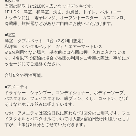
■お部屋
当宿の間取りは2LDK＋広いウッドデッキです。
1F LDK、洋室、和洋室、洗面、お風呂、トイレ、バルコニー
キッチンには、電子レンジ、オーブントースター、ガスコンロ、
冷蔵庫、炊飯器などがありご自由にお使いいただけます。
■寝室
洋室 ダブルベット 1台（2名利用想定）
和洋室 シングルベッド 2台 / エアーマットレス
※5名利用でない場合、基本的には布団は押し入れに入れていま
す。4名以下で宿泊の場合で布団の利用をご希望の際は、事前にメ
ッセージにてご連絡ください。
合計5名で宿泊可能。
■アメニティ
ドライヤー、シャンプー、コンディショナー、ボディーソープ、
バスタオル、フェイスタオル、歯ブラシ、くし、コットン、ひげ
そりなどホテル並みに揃えています。
なお、アメニティは宿泊日数に関わらず1回分のご用意です。フェ
イスタオルとバスタオルについては人数×宿泊日数分用意いたしま
すが、上限は3日分とさせていただきます。