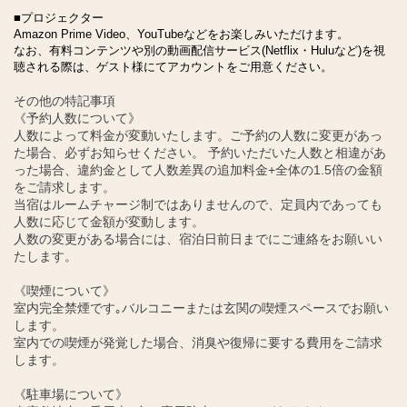
■プロジェクター
Amazon Prime Video、YouTubeなどをお楽しみいただけます。
なお、有料コンテンツや別の動画配信サービス(Netflix・Huluなど)を視
聴される際は、ゲスト様にてアカウントをご用意ください。
その他の特記事項
《予約人数について》
人数によって料金が変動いたします。ご予約の人数に変更があっ
た場合、必ずお知らせください。 予約いただいた人数と相違があ
った場合、違約金として人数差異の追加料金+全体の1.5倍の金額
をご請求します。
当宿はルームチャージ制ではありませんので、定員内であっても
人数に応じて金額が変動します。
人数の変更がある場合には、宿泊日前日までにご連絡をお願いい
たします。
《喫煙について》
室内完全禁煙です｡バルコニーまたは玄関の喫煙スペースでお願い
します。
室内での喫煙が発覚した場合、消臭や復帰に要する費用をご請求
します。
《駐車場について》