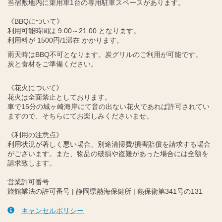
当宿敷地内に乗用車1台の専用駐車スペースがあります。
《BBQについて》
利用可能時間は 9:00～21:00 となります。
利用料が 1500円/1滞在 かかります。
雨天時はBBQ不可となります。炭グリルのご利用が可能です。
炭と食材をご準備ください。
《花火について》
花火は全面禁止としております。
車で15分の城ヶ崎海岸にて音の出ない花火であれば許可されてい
ますので、そちらにてお楽しみくださいませ。
《利用の注意点》
利用状況が著しく悪い場合、別途清掃費/損害賠償を請求する場合
がございます。また、物品の破損や盗難があった場合には全額を
請求致します。
営業許可番号
旅館業法の許可番号 | 静岡県熱海保健所 | 熱保衛第341号の131
キャンセルポリシー