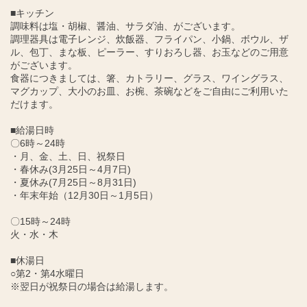
■キッチン
調味料は塩・胡椒、醤油、サラダ油、がございます。
調理器具は電子レンジ、炊飯器、フライパン、小鍋、ボウル、ザ
ル、包丁、まな板、ピーラー、すりおろし器、お玉などのご用意
がございます。
食器につきましては、箸、カトラリー、グラス、ワイングラス、
マグカップ、大小のお皿、お椀、茶碗などをご自由にご利用いた
だけます。
■給湯日時
〇6時～24時
・月、金、土、日、祝祭日
・春休み(3月25日～4月7日)
・夏休み(7月25日～8月31日)
・年末年始（12月30日～1月5日）
〇15時～24時
火・水・木
■休湯日
○第2・第4水曜日
※翌日が祝祭日の場合は給湯します。