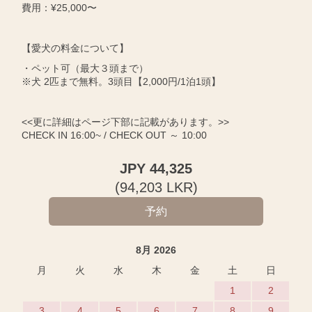
費用：¥25,000〜
【愛犬の料金について】
・ペット可（最大３頭まで）
※犬 2匹まで無料。3頭目【2,000円/1泊1頭】
<<更に詳細はページ下部に記載があります。>>
CHECK IN 16:00~ / CHECK OUT ～ 10:00
JPY
44,325
(
94,203
LKR
)
8月 2026
月
火
水
木
金
土
日
1
2
3
4
5
6
7
8
9