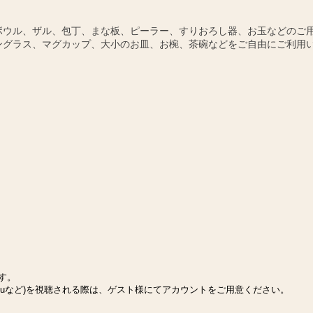
ボウル、ザル、包丁、まな板、ピーラー、すりおろし器、お玉などのご
ングラス、マグカップ、大小のお皿、お椀、茶碗などをご自由にご利用
ます。
Huluなど)を視聴される際は、ゲスト様にてアカウントをご用意ください。