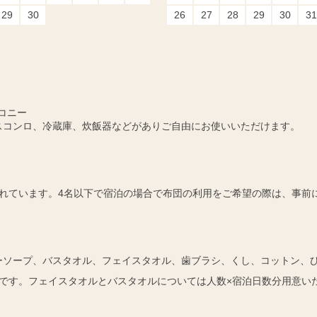
29
30
26
27
28
29
30
31
コニー
スコンロ、冷蔵庫、炊飯器などがありご自由にお使いいただけます。
れています。4名以下で宿泊の場合で布団の利用をご希望の際は、事前
ーソープ、バスタオル、フェイスタオル、歯ブラシ、くし、コットン、
です。フェイスタオルとバスタオルについては人数×宿泊日数分用意い