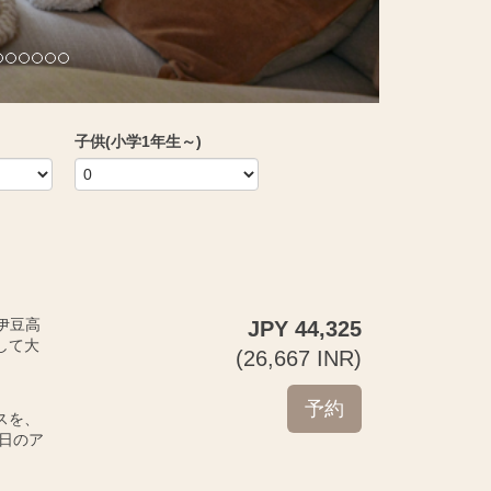
子供(小学1年生～)
の伊豆高
JPY
44,325
して大
(
26,667
INR
)
スを、
日のア