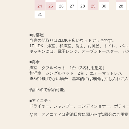
24
25
26
27
28
29
30
28
31
■お部屋
当宿の間取りは2LDK＋広いウッドデッキです。
1F LDK、洋室、和洋室、洗面、お風呂、トイレ、バル
キッチンには、電子レンジ、オーブントースター、ガ
■寝室
洋室 ダブルベット 1台（2名利用想定）
和洋室 シングルベッド 2台 / エアーマットレス
※5名利用でない場合、基本的には布団は押し入れに入
合計5名で宿泊可能。
■アメニティ
ドライヤー、シャンプー、コンディショナー、ボディ
なお、アメニティは宿泊日数に関わらず1回分のご用意