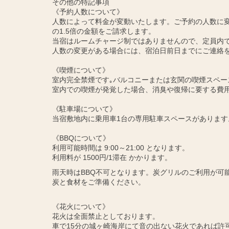
その他の特記事項
《予約人数について》
人数によって料金が変動いたします。ご予約の人数に変
の1.5倍の金額をご請求します。
当宿はルームチャージ制ではありませんので、定員内
人数の変更がある場合には、宿泊日前日までにご連絡
《喫煙について》
室内完全禁煙です｡バルコニーまたは玄関の喫煙スペー
室内での喫煙が発覚した場合、消臭や復帰に要する費
《駐車場について》
当宿敷地内に乗用車1台の専用駐車スペースがあります
《BBQについて》
利用可能時間は 9:00～21:00 となります。
利用料が 1500円/1滞在 かかります。
雨天時はBBQ不可となります。炭グリルのご利用が可
炭と食材をご準備ください。
《花火について》
花火は全面禁止としております。
車で15分の城ヶ崎海岸にて音の出ない花火であれば許