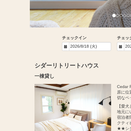
チェックイン
チェッ
シダーリトリートハウス
一棟貸し
Ceda
原に位
切なペ
【愛犬
地元に
宿泊者
クティ
★★シ