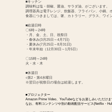
■キッチン
調味料は塩・胡椒、醤油、サラダ油、がございます。
調理器具は電子レンジ、炊飯器、フライパン、小鍋、
食器につきましては、箸、カトラリー、グラス、ワイ
■給湯日時
〇6時～24時
・月、金、土、日、祝祭日
・春休み(3月25日～4月7日)
・夏休み(7月25日～8月31日)
・年末年始（12月30日～1月5日）
〇15時～24時
火・水・木
■休湯日
○第2・第4水曜日
※翌日が祝祭日の場合は給湯します。
■プロジェクター
Amazon Prime Video、YouTubeなどをお楽しみいただけ
なお、有料コンテンツや別の動画配信サービス(Netflix・