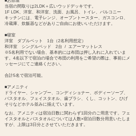
■お部屋
当宿の間取りは2LDK＋広いウッドデッキです。
1F LDK、洋室、和洋室、洗面、お風呂、トイレ、バルコニー
キッチンには、電子レンジ、オーブントースター、ガスコンロ、
冷蔵庫、炊飯器などがありご自由にお使いいただけます。
■寝室
洋室 ダブルベット 1台（2名利用想定）
和洋室 シングルベッド 2台 / エアーマットレス
※5名利用でない場合、基本的には布団は押し入れに入れていま
す。4名以下で宿泊の場合で布団の利用をご希望の際は、事前にメ
ッセージにてご連絡ください。
合計5名で宿泊可能。
■アメニティ
ドライヤー、シャンプー、コンディショナー、ボディーソープ、
バスタオル、フェイスタオル、歯ブラシ、くし、コットン、ひげ
そりなどホテル並みに揃えています。
なお、アメニティは宿泊日数に関わらず1回分のご用意です。フェ
イスタオルとバスタオルについては人数×宿泊日数分用意いたしま
すが、上限は3日分とさせていただきます。