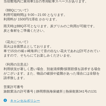
当宿敷地内に乗用車1台の専用駐車スペースがあります。
《BBQについて》
利用可能時間は 9:00～21:00 となります。
利用料が 1500円/1滞在 かかります。
雨天時はBBQ不可となります。炭グリルのご利用が可能です。
炭と食材をご準備ください。
《花火について》
花火は全面禁止としております。
車で15分の城ヶ崎海岸にて音の出ない花火であれば許可されてい
ますので、そちらにてお楽しみくださいませ。
《利用の注意点》
利用状況が著しく悪い場合、別途清掃費/損害賠償を請求する場合
がございます。また、物品の破損や盗難があった場合には全額を
請求致します。
営業許可番号
旅館業法の許可番号 | 静岡県熱海保健所 | 熱保衛第341号の131
キャンセルポリシー