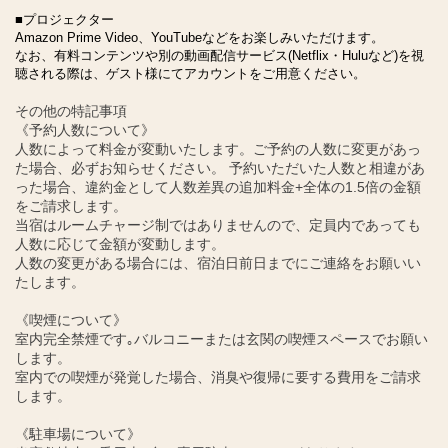
■プロジェクター
Amazon Prime Video、YouTubeなどをお楽しみいただけます。
なお、有料コンテンツや別の動画配信サービス(Netflix・Huluなど)を視
聴される際は、ゲスト様にてアカウントをご用意ください。
その他の特記事項
《予約人数について》
人数によって料金が変動いたします。ご予約の人数に変更があっ
た場合、必ずお知らせください。 予約いただいた人数と相違があ
った場合、違約金として人数差異の追加料金+全体の1.5倍の金額
をご請求します。
当宿はルームチャージ制ではありませんので、定員内であっても
人数に応じて金額が変動します。
人数の変更がある場合には、宿泊日前日までにご連絡をお願いい
たします。
《喫煙について》
室内完全禁煙です｡バルコニーまたは玄関の喫煙スペースでお願い
します。
室内での喫煙が発覚した場合、消臭や復帰に要する費用をご請求
します。
《駐車場について》