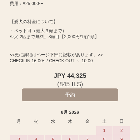
費用：¥25,000〜
【愛犬の料金について】
・ペット可（最大３頭まで）
※犬 2匹まで無料。3頭目【2,000円/1泊1頭】
<<更に詳細はページ下部に記載があります。>>
CHECK IN 16:00~ / CHECK OUT ～ 10:00
JPY
44,325
(
845
ILS
)
8月 2026
月
火
水
木
金
土
日
1
2
3
4
5
6
7
8
9