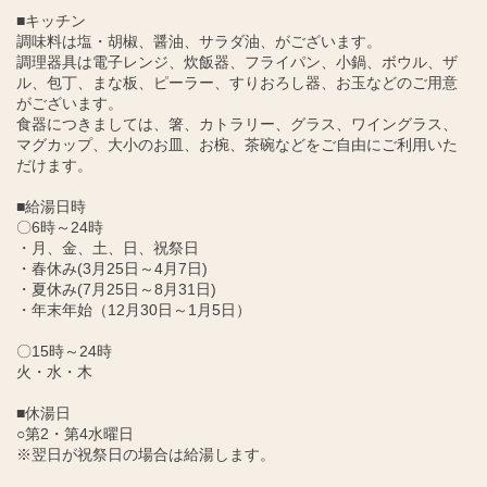
■キッチン
調味料は塩・胡椒、醤油、サラダ油、がございます。
調理器具は電子レンジ、炊飯器、フライパン、小鍋、ボウル、ザ
ル、包丁、まな板、ピーラー、すりおろし器、お玉などのご用意
がございます。
食器につきましては、箸、カトラリー、グラス、ワイングラス、
マグカップ、大小のお皿、お椀、茶碗などをご自由にご利用いた
だけます。
■給湯日時
〇6時～24時
・月、金、土、日、祝祭日
・春休み(3月25日～4月7日)
・夏休み(7月25日～8月31日)
・年末年始（12月30日～1月5日）
〇15時～24時
火・水・木
■休湯日
○第2・第4水曜日
※翌日が祝祭日の場合は給湯します。