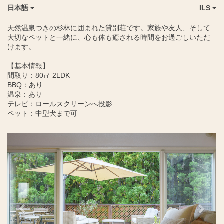
日本語
ILS
天然温泉つきの杉林に囲まれた貸別荘です。家族や友人、そして
大切なペットと一緒に、心も体も癒される時間をお過ごしいただ
けます。
【基本情報】
間取り：80㎡ 2LDK
BBQ：あり
温泉：あり
テレビ：ロールスクリーンへ投影
ペット：中型犬まで可
Previous
Next