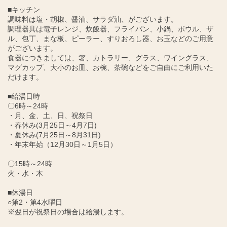
■キッチン
調味料は塩・胡椒、醤油、サラダ油、がございます。
調理器具は電子レンジ、炊飯器、フライパン、小鍋、ボウル、ザ
ル、包丁、まな板、ピーラー、すりおろし器、お玉などのご用意
がございます。
食器につきましては、箸、カトラリー、グラス、ワイングラス、
マグカップ、大小のお皿、お椀、茶碗などをご自由にご利用いた
だけます。
■給湯日時
〇6時～24時
・月、金、土、日、祝祭日
・春休み(3月25日～4月7日)
・夏休み(7月25日～8月31日)
・年末年始（12月30日～1月5日）
〇15時～24時
火・水・木
■休湯日
○第2・第4水曜日
※翌日が祝祭日の場合は給湯します。