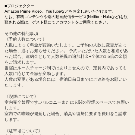
■プロジェクター
Amazon Prime Video、YouTubeなどをお楽しみいただけます。
なお、有料コンテンツや別の動画配信サービス(Netflix・Huluなど)を視
聴される際は、ゲスト様にてアカウントをご用意ください。
その他の特記事項
《予約人数について》
人数によって料金が変動いたします。ご予約の人数に変更があっ
た場合、必ずお知らせください。 予約いただいた人数と相違があ
った場合、違約金として人数差異の追加料金+全体の1.5倍の金額
をご請求します。
当宿はルームチャージ制ではありませんので、定員内であっても
人数に応じて金額が変動します。
人数の変更がある場合には、宿泊日前日までにご連絡をお願いい
たします。
《喫煙について》
室内完全禁煙です｡バルコニーまたは玄関の喫煙スペースでお願い
します。
室内での喫煙が発覚した場合、消臭や復帰に要する費用をご請求
します。
《駐車場について》