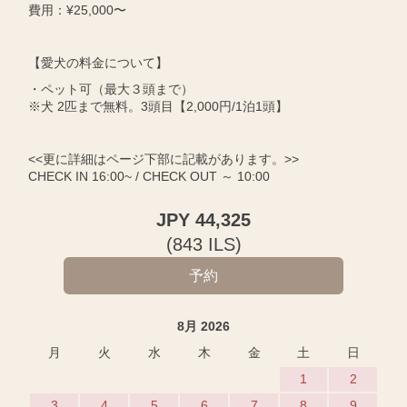
費用：¥25,000〜
【愛犬の料金について】
・ペット可（最大３頭まで）
※犬 2匹まで無料。3頭目【2,000円/1泊1頭】
<<更に詳細はページ下部に記載があります。>>
CHECK IN 16:00~ / CHECK OUT ～ 10:00
JPY
44,325
(
843
ILS
)
8月 2026
月
火
水
木
金
土
日
1
2
3
4
5
6
7
8
9