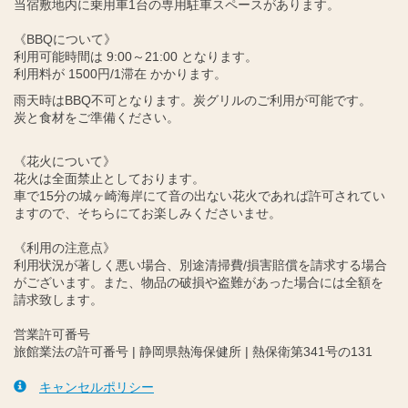
当宿敷地内に乗用車1台の専用駐車スペースがあります。
《BBQについて》
利用可能時間は 9:00～21:00 となります。
利用料が 1500円/1滞在 かかります。
雨天時はBBQ不可となります。炭グリルのご利用が可能です。
炭と食材をご準備ください。
《花火について》
花火は全面禁止としております。
車で15分の城ヶ崎海岸にて音の出ない花火であれば許可されてい
ますので、そちらにてお楽しみくださいませ。
《利用の注意点》
利用状況が著しく悪い場合、別途清掃費/損害賠償を請求する場合
がございます。また、物品の破損や盗難があった場合には全額を
請求致します。
営業許可番号
旅館業法の許可番号 | 静岡県熱海保健所 | 熱保衛第341号の131
キャンセルポリシー