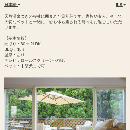
日本語
ILS
天然温泉つきの杉林に囲まれた貸別荘です。家族や友人、そして
大切なペットと一緒に、心も体も癒される時間をお過ごしいただ
けます。
【基本情報】
間取り：80㎡ 2LDK
BBQ：あり
温泉：あり
テレビ：ロールスクリーンへ投影
ペット：中型犬まで可
Previous
Next