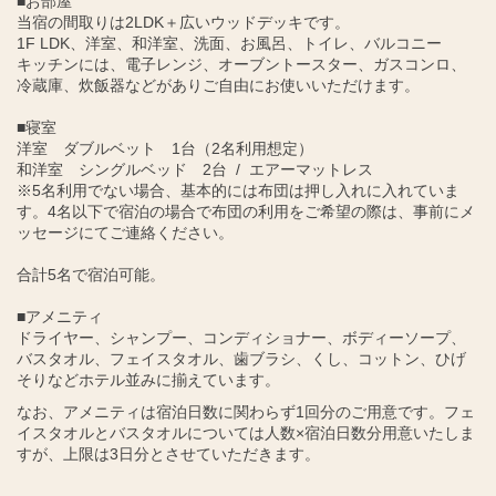
■お部屋
当宿の間取りは2LDK＋広いウッドデッキです。
1F LDK、洋室、和洋室、洗面、お風呂、トイレ、バルコニー
キッチンには、電子レンジ、オーブントースター、ガスコンロ、
冷蔵庫、炊飯器などがありご自由にお使いいただけます。
■寝室
洋室 ダブルベット 1台（2名利用想定）
和洋室 シングルベッド 2台 / エアーマットレス
※5名利用でない場合、基本的には布団は押し入れに入れていま
す。4名以下で宿泊の場合で布団の利用をご希望の際は、事前にメ
ッセージにてご連絡ください。
合計5名で宿泊可能。
■アメニティ
ドライヤー、シャンプー、コンディショナー、ボディーソープ、
バスタオル、フェイスタオル、歯ブラシ、くし、コットン、ひげ
そりなどホテル並みに揃えています。
なお、アメニティは宿泊日数に関わらず1回分のご用意です。フェ
イスタオルとバスタオルについては人数×宿泊日数分用意いたしま
すが、上限は3日分とさせていただきます。