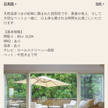
日本語
IDR
天然温泉つきの杉林に囲まれた貸別荘です。家族や友人、そして
大切なペットと一緒に、心も体も癒される時間をお過ごしいただ
けます。
【基本情報】
間取り：80㎡ 2LDK
BBQ：あり
温泉：あり
テレビ：ロールスクリーンへ投影
ペット：中型犬まで可
Previous
Next