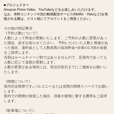
■プロジェクター
Amazon Prime Video、YouTubeなどをお楽しみいただけます。
なお、有料コンテンツや別の動画配信サービス(Netflix・Huluなど)を視
聴される際は、ゲスト様にてアカウントをご用意ください。
その他の特記事項
《予約人数について》
人数によって料金が変動いたします。ご予約の人数に変更があっ
た場合、必ずお知らせください。 予約いただいた人数と相違があ
った場合、違約金として人数差異の追加料金+全体の1.5倍の金額
をご請求します。
当宿はルームチャージ制ではありませんので、定員内であっても
人数に応じて金額が変動します。
人数の変更がある場合には、宿泊日前日までにご連絡をお願いい
たします。
《喫煙について》
室内完全禁煙です｡バルコニーまたは玄関の喫煙スペースでお願い
します。
室内での喫煙が発覚した場合、消臭や復帰に要する費用をご請求
します。
《駐車場について》