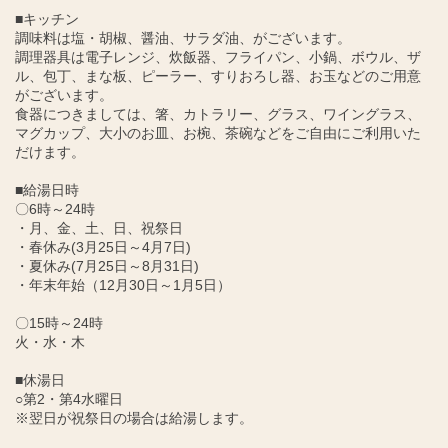
■キッチン
調味料は塩・胡椒、醤油、サラダ油、がございます。
調理器具は電子レンジ、炊飯器、フライパン、小鍋、ボウル、ザ
ル、包丁、まな板、ピーラー、すりおろし器、お玉などのご用意
がございます。
食器につきましては、箸、カトラリー、グラス、ワイングラス、
マグカップ、大小のお皿、お椀、茶碗などをご自由にご利用いた
だけます。
■給湯日時
〇6時～24時
・月、金、土、日、祝祭日
・春休み(3月25日～4月7日)
・夏休み(7月25日～8月31日)
・年末年始（12月30日～1月5日）
〇15時～24時
火・水・木
■休湯日
○第2・第4水曜日
※翌日が祝祭日の場合は給湯します。