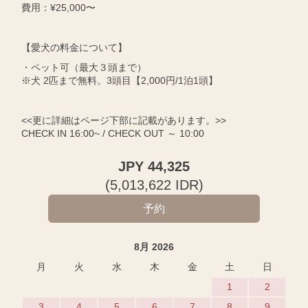
費用：¥25,000〜
【愛犬の料金について】
・ペット可（最大３頭まで）
※犬 2匹まで無料。3頭目【2,000円/1泊1頭】
<<更に詳細はページ下部に記載があります。>>
CHECK IN 16:00~ / CHECK OUT ～ 10:00
JPY
44,325
(
5,013,622
IDR
)
8月 2026
月
火
水
木
金
土
日
1
2
3
4
5
6
7
8
9