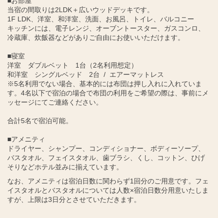
■お部屋
当宿の間取りは2LDK＋広いウッドデッキです。
1F LDK、洋室、和洋室、洗面、お風呂、トイレ、バルコニー
キッチンには、電子レンジ、オーブントースター、ガスコンロ、
冷蔵庫、炊飯器などがありご自由にお使いいただけます。
■寝室
洋室 ダブルベット 1台（2名利用想定）
和洋室 シングルベッド 2台 / エアーマットレス
※5名利用でない場合、基本的には布団は押し入れに入れていま
す。4名以下で宿泊の場合で布団の利用をご希望の際は、事前にメ
ッセージにてご連絡ください。
合計5名で宿泊可能。
■アメニティ
ドライヤー、シャンプー、コンディショナー、ボディーソープ、
バスタオル、フェイスタオル、歯ブラシ、くし、コットン、ひげ
そりなどホテル並みに揃えています。
なお、アメニティは宿泊日数に関わらず1回分のご用意です。フェ
イスタオルとバスタオルについては人数×宿泊日数分用意いたしま
すが、上限は3日分とさせていただきます。