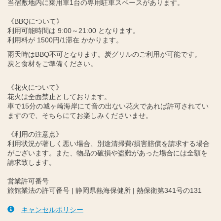
当宿敷地内に乗用車1台の専用駐車スペースがあります。
《BBQについて》
利用可能時間は 9:00～21:00 となります。
利用料が 1500円/1滞在 かかります。
雨天時はBBQ不可となります。炭グリルのご利用が可能です。
炭と食材をご準備ください。
《花火について》
花火は全面禁止としております。
車で15分の城ヶ崎海岸にて音の出ない花火であれば許可されてい
ますので、そちらにてお楽しみくださいませ。
《利用の注意点》
利用状況が著しく悪い場合、別途清掃費/損害賠償を請求する場合
がございます。また、物品の破損や盗難があった場合には全額を
請求致します。
営業許可番号
旅館業法の許可番号 | 静岡県熱海保健所 | 熱保衛第341号の131
キャンセルポリシー