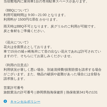
当宿敷地内に乗用車1台の専用駐車スペースがあります。
《BBQについて》
利用可能時間は 9:00～21:00 となります。
利用料が 1500円/1滞在 かかります。
雨天時はBBQ不可となります。炭グリルのご利用が可能です。
炭と食材をご準備ください。
《花火について》
花火は全面禁止としております。
車で15分の城ヶ崎海岸にて音の出ない花火であれば許可されてい
ますので、そちらにてお楽しみくださいませ。
《利用の注意点》
利用状況が著しく悪い場合、別途清掃費/損害賠償を請求する場合
がございます。また、物品の破損や盗難があった場合には全額を
請求致します。
営業許可番号
旅館業法の許可番号 | 静岡県熱海保健所 | 熱保衛第341号の131
キャンセルポリシー