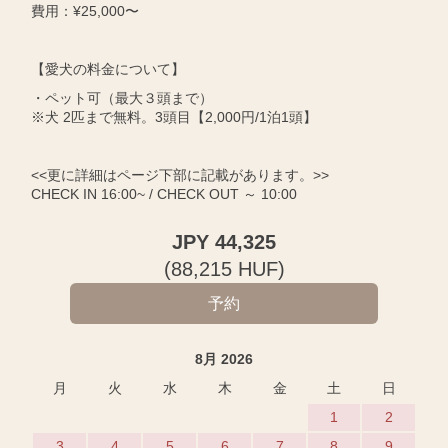
費用：¥25,000〜
【愛犬の料金について】
・ペット可（最大３頭まで）
※犬 2匹まで無料。3頭目【2,000円/1泊1頭】
<<更に詳細はページ下部に記載があります。>>
CHECK IN 16:00~ / CHECK OUT ～ 10:00
JPY
44,325
(
88,215
HUF
)
8月 2026
月
火
水
木
金
土
日
1
2
3
4
5
6
7
8
9