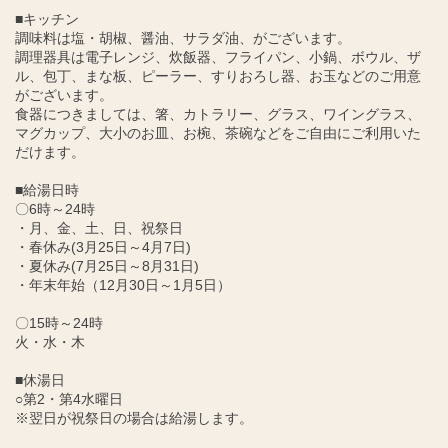
■キッチン
調味料は塩・胡椒、醤油、サラダ油、がございます。
調理器具は電子レンジ、炊飯器、フライパン、小鍋、ボウル、ザ
ル、包丁、まな板、ピーラー、すりおろし器、お玉などのご用意
がございます。
食器につきましては、箸、カトラリー、グラス、ワイングラス、
マグカップ、大小のお皿、お椀、茶碗などをご自由にご利用いた
だけます。
■給湯日時
〇6時～24時
・月、金、土、日、祝祭日
・春休み(3月25日～4月7日)
・夏休み(7月25日～8月31日)
・年末年始（12月30日～1月5日）
〇15時～24時
火・水・木
■休湯日
○第2・第4水曜日
※翌日が祝祭日の場合は給湯します。