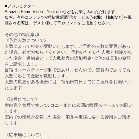
■プロジェクター
Amazon Prime Video、YouTubeなどをお楽しみいただけます。
なお、有料コンテンツや別の動画配信サービス(Netflix・Huluなど)を視
聴される際は、ゲスト様にてアカウントをご用意ください。
その他の特記事項
《予約人数について》
人数によって料金が変動いたします。ご予約の人数に変更があっ
た場合、必ずお知らせください。 予約いただいた人数と相違があ
った場合、違約金として人数差異の追加料金+全体の1.5倍の金額
をご請求します。
当宿はルームチャージ制ではありませんので、定員内であっても
人数に応じて金額が変動します。
人数の変更がある場合には、宿泊日前日までにご連絡をお願いい
たします。
《喫煙について》
室内完全禁煙です｡バルコニーまたは玄関の喫煙スペースでお願い
します。
室内での喫煙が発覚した場合、消臭や復帰に要する費用をご請求
します。
《駐車場について》