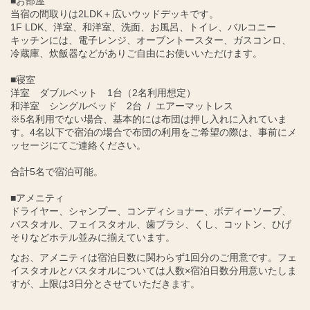
■お部屋
当宿の間取りは2LDK＋広いウッドデッキです。
1F LDK、洋室、和洋室、洗面、お風呂、トイレ、バルコニー
キッチンには、電子レンジ、オーブントースター、ガスコンロ、
冷蔵庫、炊飯器などがありご自由にお使いいただけます。
■寝室
洋室 ダブルベット 1台（2名利用想定）
和洋室 シングルベッド 2台 / エアーマットレス
※5名利用でない場合、基本的には布団は押し入れに入れていま
す。4名以下で宿泊の場合で布団の利用をご希望の際は、事前にメ
ッセージにてご連絡ください。
合計5名で宿泊可能。
■アメニティ
ドライヤー、シャンプー、コンディショナー、ボディーソープ、
バスタオル、フェイスタオル、歯ブラシ、くし、コットン、ひげ
そりなどホテル並みに揃えています。
なお、アメニティは宿泊日数に関わらず1回分のご用意です。フェ
イスタオルとバスタオルについては人数×宿泊日数分用意いたしま
すが、上限は3日分とさせていただきます。