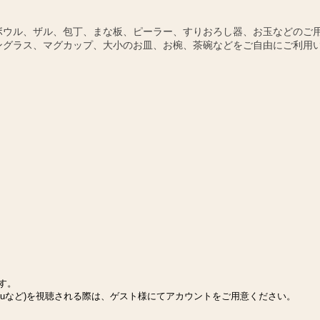
ボウル、ザル、包丁、まな板、ピーラー、すりおろし器、お玉などのご
ングラス、マグカップ、大小のお皿、お椀、茶碗などをご自由にご利用
ます。
Huluなど)を視聴される際は、ゲスト様にてアカウントをご用意ください。