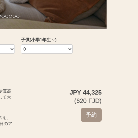
子供(小学1年生～)
の伊豆高
JPY
44,325
して大
(
620
FJD
)
スを、
日のア