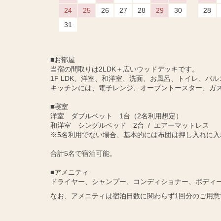
24
25
26
27
28
29
30
28
31
■お部屋
当宿の間取りは2LDK＋広いウッドデッキです。
1F LDK、洋室、和洋室、洗面、お風呂、トイレ、バル
キッチンには、電子レンジ、オーブントースター、ガ
■寝室
洋室 ダブルベット 1台（2名利用想定）
和洋室 シングルベッド 2台 / エアーマットレス
※5名利用でない場合、基本的には布団は押し入れに入
合計5名で宿泊可能。
■アメニティ
ドライヤー、シャンプー、コンディショナー、ボディ
なお、アメニティは宿泊日数に関わらず1回分のご用意