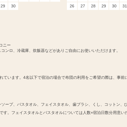
29
30
26
27
28
29
30
31
コニー
スコンロ、冷蔵庫、炊飯器などがありご自由にお使いいただけます。
れています。4名以下で宿泊の場合で布団の利用をご希望の際は、事前
ーソープ、バスタオル、フェイスタオル、歯ブラシ、くし、コットン、
です。フェイスタオルとバスタオルについては人数×宿泊日数分用意い