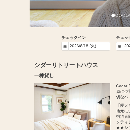
チェックイン
チェッ
シダーリトリートハウス
一棟貸し
Ceda
原に位
切なペ
【愛犬
地元に
宿泊者
クティ
★★シ