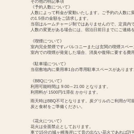
その他の特記事項
《予約人数について》
人数によって料金が変動いたします。ご予約の人数に変
の1.5倍の金額をご請求します。
当宿はルームチャージ制ではありませんので、定員内
人数の変更がある場合には、宿泊日前日までにご連絡
《喫煙について》
室内完全禁煙です｡バルコニーまたは玄関の喫煙スペー
室内での喫煙が発覚した場合、消臭や復帰に要する費
《駐車場について》
当宿敷地内に乗用車1台の専用駐車スペースがあります
《BBQについて》
利用可能時間は 9:00～21:00 となります。
利用料が 1500円/1滞在 かかります。
雨天時はBBQ不可となります。炭グリルのご利用が可
炭と食材をご準備ください。
《花火について》
花火は全面禁止としております。
車で15分の城ヶ崎海岸にて音の出ない花火であれば許