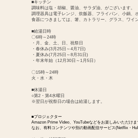
■キッチン
調味料は塩・胡椒、醤油、サラダ油、がございます。
調理器具は電子レンジ、炊飯器、フライパン、小鍋、
食器につきましては、箸、カトラリー、グラス、ワイ
■給湯日時
〇6時～24時
・月、金、土、日、祝祭日
・春休み(3月25日～4月7日)
・夏休み(7月25日～8月31日)
・年末年始（12月30日～1月5日）
〇15時～24時
火・水・木
■休湯日
○第2・第4水曜日
※翌日が祝祭日の場合は給湯します。
■プロジェクター
Amazon Prime Video、YouTubeなどをお楽しみいただけ
なお、有料コンテンツや別の動画配信サービス(Netflix・