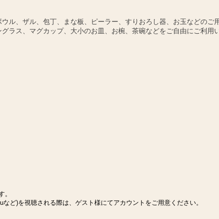
ボウル、ザル、包丁、まな板、ピーラー、すりおろし器、お玉などのご
ングラス、マグカップ、大小のお皿、お椀、茶碗などをご自由にご利用
ます。
Huluなど)を視聴される際は、ゲスト様にてアカウントをご用意ください。