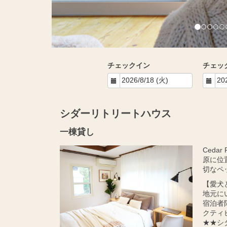
チェックイン
チェッ
シダーリトリートハウス
一棟貸し
Ceda
原に位
切なペ
【愛犬
地元に
宿泊者
クティ
★★シ