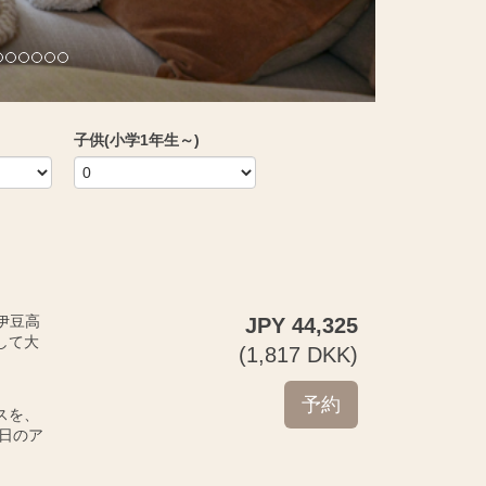
子供(小学1年生～)
の伊豆高
JPY
44,325
して大
(
1,817
DKK
)
スを、
日のア