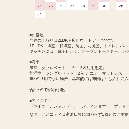
24
25
26
27
28
29
30
28
31
■お部屋
当宿の間取りは2LDK＋広いウッドデッキです。
1F LDK、洋室、和洋室、洗面、お風呂、トイレ、バル
キッチンには、電子レンジ、オーブントースター、ガ
■寝室
洋室 ダブルベット 1台（2名利用想定）
和洋室 シングルベッド 2台 / エアーマットレス
※5名利用でない場合、基本的には布団は押し入れに入
合計5名で宿泊可能。
■アメニティ
ドライヤー、シャンプー、コンディショナー、ボディ
なお、アメニティは宿泊日数に関わらず1回分のご用意