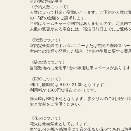
その他の特記事項
《予約人数について》
人数によって料金が変動いたします。ご予約の人数に変
の1.5倍の金額をご請求します。
当宿はルームチャージ制ではありませんので、定員内
人数の変更がある場合には、宿泊日前日までにご連絡
《喫煙について》
室内完全禁煙です｡バルコニーまたは玄関の喫煙スペー
室内での喫煙が発覚した場合、消臭や復帰に要する費
《駐車場について》
当宿敷地内に乗用車1台の専用駐車スペースがあります
《BBQについて》
利用可能時間は 9:00～21:00 となります。
利用料が 1500円/1滞在 かかります。
雨天時はBBQ不可となります。炭グリルのご利用が可
炭と食材をご準備ください。
《花火について》
花火は全面禁止としております。
車で15分の城ヶ崎海岸にて音の出ない花火であれば許