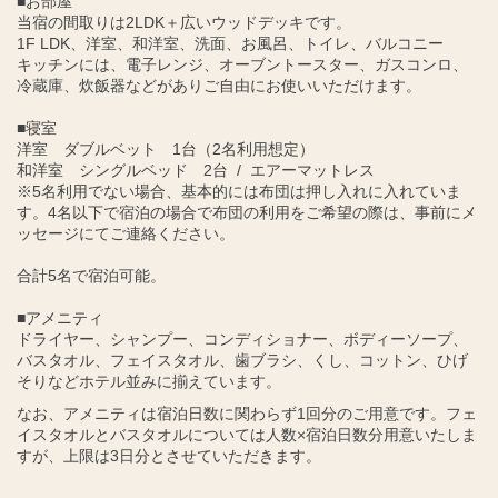
■お部屋
当宿の間取りは2LDK＋広いウッドデッキです。
1F LDK、洋室、和洋室、洗面、お風呂、トイレ、バルコニー
キッチンには、電子レンジ、オーブントースター、ガスコンロ、
冷蔵庫、炊飯器などがありご自由にお使いいただけます。
■寝室
洋室 ダブルベット 1台（2名利用想定）
和洋室 シングルベッド 2台 / エアーマットレス
※5名利用でない場合、基本的には布団は押し入れに入れていま
す。4名以下で宿泊の場合で布団の利用をご希望の際は、事前にメ
ッセージにてご連絡ください。
合計5名で宿泊可能。
■アメニティ
ドライヤー、シャンプー、コンディショナー、ボディーソープ、
バスタオル、フェイスタオル、歯ブラシ、くし、コットン、ひげ
そりなどホテル並みに揃えています。
なお、アメニティは宿泊日数に関わらず1回分のご用意です。フェ
イスタオルとバスタオルについては人数×宿泊日数分用意いたしま
すが、上限は3日分とさせていただきます。