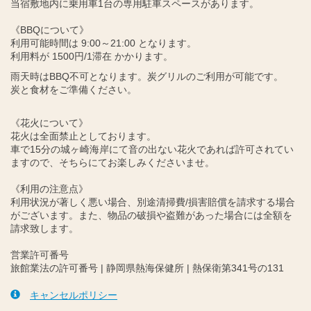
当宿敷地内に乗用車1台の専用駐車スペースがあります。
《BBQについて》
利用可能時間は 9:00～21:00 となります。
利用料が 1500円/1滞在 かかります。
雨天時はBBQ不可となります。炭グリルのご利用が可能です。
炭と食材をご準備ください。
《花火について》
花火は全面禁止としております。
車で15分の城ヶ崎海岸にて音の出ない花火であれば許可されてい
ますので、そちらにてお楽しみくださいませ。
《利用の注意点》
利用状況が著しく悪い場合、別途清掃費/損害賠償を請求する場合
がございます。また、物品の破損や盗難があった場合には全額を
請求致します。
営業許可番号
旅館業法の許可番号 | 静岡県熱海保健所 | 熱保衛第341号の131
キャンセルポリシー