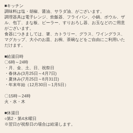
■キッチン
調味料は塩・胡椒、醤油、サラダ油、がございます。
調理器具は電子レンジ、炊飯器、フライパン、小鍋、ボウル、ザ
ル、包丁、まな板、ピーラー、すりおろし器、お玉などのご用意
がございます。
食器につきましては、箸、カトラリー、グラス、ワイングラス、
マグカップ、大小のお皿、お椀、茶碗などをご自由にご利用いた
だけます。
■給湯日時
〇6時～24時
・月、金、土、日、祝祭日
・春休み(3月25日～4月7日)
・夏休み(7月25日～8月31日)
・年末年始（12月30日～1月5日）
〇15時～24時
火・水・木
■休湯日
○第2・第4水曜日
※翌日が祝祭日の場合は給湯します。