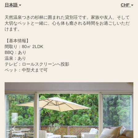
日本語
CHF
天然温泉つきの杉林に囲まれた貸別荘です。家族や友人、そして
大切なペットと一緒に、心も体も癒される時間をお過ごしいただ
けます。
【基本情報】
間取り：80㎡ 2LDK
BBQ：あり
温泉：あり
テレビ：ロールスクリーンへ投影
ペット：中型犬まで可
Previous
Next