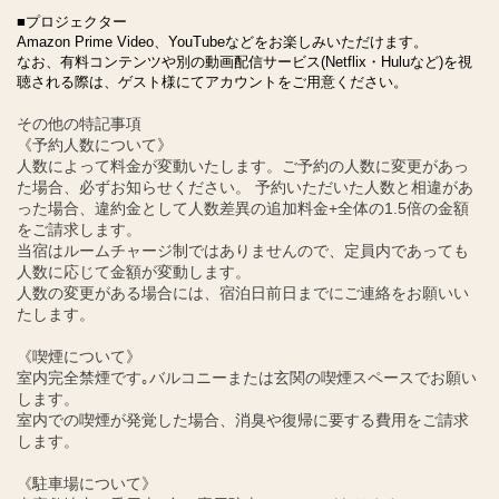
■プロジェクター
Amazon Prime Video、YouTubeなどをお楽しみいただけます。
なお、有料コンテンツや別の動画配信サービス(Netflix・Huluなど)を視
聴される際は、ゲスト様にてアカウントをご用意ください。
その他の特記事項
《予約人数について》
人数によって料金が変動いたします。ご予約の人数に変更があっ
た場合、必ずお知らせください。 予約いただいた人数と相違があ
った場合、違約金として人数差異の追加料金+全体の1.5倍の金額
をご請求します。
当宿はルームチャージ制ではありませんので、定員内であっても
人数に応じて金額が変動します。
人数の変更がある場合には、宿泊日前日までにご連絡をお願いい
たします。
《喫煙について》
室内完全禁煙です｡バルコニーまたは玄関の喫煙スペースでお願い
します。
室内での喫煙が発覚した場合、消臭や復帰に要する費用をご請求
します。
《駐車場について》