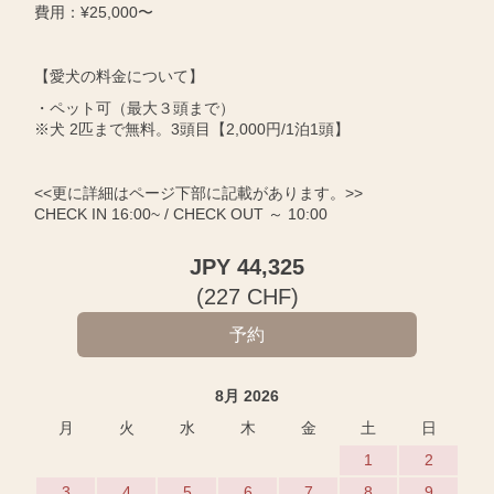
費用：¥25,000〜
【愛犬の料金について】
・ペット可（最大３頭まで）
※犬 2匹まで無料。3頭目【2,000円/1泊1頭】
<<更に詳細はページ下部に記載があります。>>
CHECK IN 16:00~ / CHECK OUT ～ 10:00
JPY
44,325
(
227
CHF
)
8月 2026
月
火
水
木
金
土
日
1
2
3
4
5
6
7
8
9