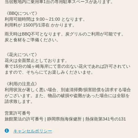
当宿敷地内に乗用車1台の専用駐車スペースがあります。
《BBQについて》
利用可能時間は 9:00～21:00 となります。
利用料が 1500円/1滞在 かかります。
雨天時はBBQ不可となります。炭グリルのご利用が可能です。
炭と食材をご準備ください。
《花火について》
花火は全面禁止としております。
車で15分の城ヶ崎海岸にて音の出ない花火であれば許可されてい
ますので、そちらにてお楽しみくださいませ。
《利用の注意点》
利用状況が著しく悪い場合、別途清掃費/損害賠償を請求する場合
がございます。また、物品の破損や盗難があった場合には全額を
請求致します。
営業許可番号
旅館業法の許可番号 | 静岡県熱海保健所 | 熱保衛第341号の131
キャンセルポリシー