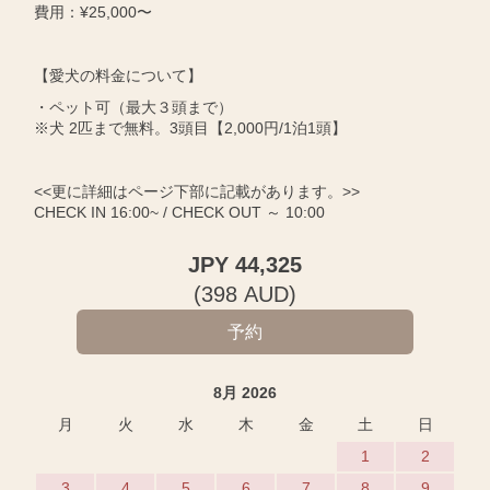
費用：¥25,000〜
【愛犬の料金について】
・ペット可（最大３頭まで）
※犬 2匹まで無料。3頭目【2,000円/1泊1頭】
<<更に詳細はページ下部に記載があります。>>
CHECK IN 16:00~ / CHECK OUT ～ 10:00
JPY
44,325
(
398
AUD
)
8月 2026
月
火
水
木
金
土
日
1
2
3
4
5
6
7
8
9