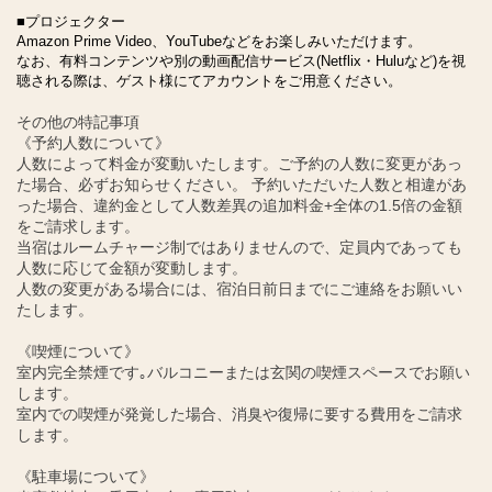
■プロジェクター
Amazon Prime Video、YouTubeなどをお楽しみいただけます。
なお、有料コンテンツや別の動画配信サービス(Netflix・Huluなど)を視
聴される際は、ゲスト様にてアカウントをご用意ください。
その他の特記事項
《予約人数について》
人数によって料金が変動いたします。ご予約の人数に変更があっ
た場合、必ずお知らせください。 予約いただいた人数と相違があ
った場合、違約金として人数差異の追加料金+全体の1.5倍の金額
をご請求します。
当宿はルームチャージ制ではありませんので、定員内であっても
人数に応じて金額が変動します。
人数の変更がある場合には、宿泊日前日までにご連絡をお願いい
たします。
《喫煙について》
室内完全禁煙です｡バルコニーまたは玄関の喫煙スペースでお願い
します。
室内での喫煙が発覚した場合、消臭や復帰に要する費用をご請求
します。
《駐車場について》