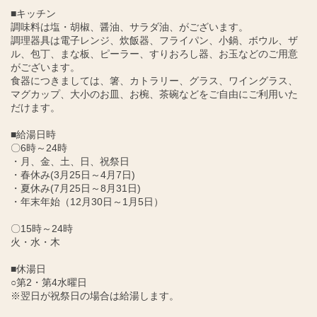
■キッチン
調味料は塩・胡椒、醤油、サラダ油、がございます。
調理器具は電子レンジ、炊飯器、フライパン、小鍋、ボウル、ザ
ル、包丁、まな板、ピーラー、すりおろし器、お玉などのご用意
がございます。
食器につきましては、箸、カトラリー、グラス、ワイングラス、
マグカップ、大小のお皿、お椀、茶碗などをご自由にご利用いた
だけます。
■給湯日時
〇6時～24時
・月、金、土、日、祝祭日
・春休み(3月25日～4月7日)
・夏休み(7月25日～8月31日)
・年末年始（12月30日～1月5日）
〇15時～24時
火・水・木
■休湯日
○第2・第4水曜日
※翌日が祝祭日の場合は給湯します。