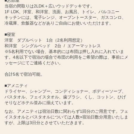
■お部屋
当宿の間取りは2LDK＋広いウッドデッキです。
1F LDK、洋室、和洋室、洗面、お風呂、トイレ、バルコニー
キッチンには、電子レンジ、オーブントースター、ガスコンロ、
冷蔵庫、炊飯器などがありご自由にお使いいただけます。
■寝室
洋室 ダブルベット 1台（2名利用想定）
和洋室 シングルベッド 2台 / エアーマットレス
※5名利用でない場合、基本的には布団は押し入れに入れていま
す。4名以下で宿泊の場合で布団の利用をご希望の際は、事前にメ
ッセージにてご連絡ください。
合計5名で宿泊可能。
■アメニティ
ドライヤー、シャンプー、コンディショナー、ボディーソープ、
バスタオル、フェイスタオル、歯ブラシ、くし、コットン、ひげ
そりなどホテル並みに揃えています。
なお、アメニティは宿泊日数に関わらず1回分のご用意です。フェ
イスタオルとバスタオルについては人数×宿泊日数分用意いたしま
すが、上限は3日分とさせていただきます。