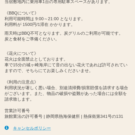
当宿敷地内に乗用車1台の専用駐車スペースがあります。
《BBQについて》
利用可能時間は 9:00～21:00 となります。
利用料が 1500円/1滞在 かかります。
雨天時はBBQ不可となります。炭グリルのご利用が可能です。
炭と食材をご準備ください。
《花火について》
花火は全面禁止としております。
車で15分の城ヶ崎海岸にて音の出ない花火であれば許可されてい
ますので、そちらにてお楽しみくださいませ。
《利用の注意点》
利用状況が著しく悪い場合、別途清掃費/損害賠償を請求する場合
がございます。また、物品の破損や盗難があった場合には全額を
請求致します。
営業許可番号
旅館業法の許可番号 | 静岡県熱海保健所 | 熱保衛第341号の131
キャンセルポリシー