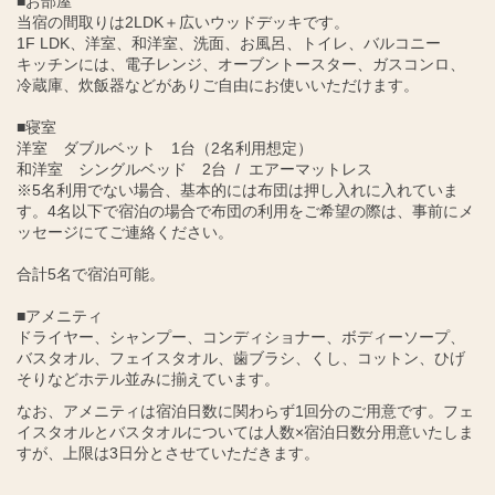
■お部屋
当宿の間取りは2LDK＋広いウッドデッキです。
1F LDK、洋室、和洋室、洗面、お風呂、トイレ、バルコニー
キッチンには、電子レンジ、オーブントースター、ガスコンロ、
冷蔵庫、炊飯器などがありご自由にお使いいただけます。
■寝室
洋室 ダブルベット 1台（2名利用想定）
和洋室 シングルベッド 2台 / エアーマットレス
※5名利用でない場合、基本的には布団は押し入れに入れていま
す。4名以下で宿泊の場合で布団の利用をご希望の際は、事前にメ
ッセージにてご連絡ください。
合計5名で宿泊可能。
■アメニティ
ドライヤー、シャンプー、コンディショナー、ボディーソープ、
バスタオル、フェイスタオル、歯ブラシ、くし、コットン、ひげ
そりなどホテル並みに揃えています。
なお、アメニティは宿泊日数に関わらず1回分のご用意です。フェ
イスタオルとバスタオルについては人数×宿泊日数分用意いたしま
すが、上限は3日分とさせていただきます。