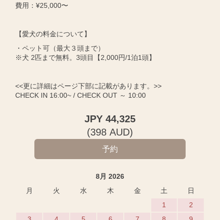
費用：¥25,000〜
【愛犬の料金について】
・ペット可（最大３頭まで）
※犬 2匹まで無料。3頭目【2,000円/1泊1頭】
<<更に詳細はページ下部に記載があります。>>
CHECK IN 16:00~ / CHECK OUT ～ 10:00
JPY
44,325
(
398
AUD
)
8月 2026
月
火
水
木
金
土
日
1
2
3
4
5
6
7
8
9