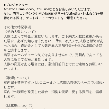
■プロジェクター
Amazon Prime Video、YouTubeなどをお楽しみいただけます。
なお、有料コンテンツや別の動画配信サービス(Netflix・Huluなど)を視
聴される際は、ゲスト様にてアカウントをご用意ください。
その他の特記事項
《予約人数について》
人数によって料金が変動いたします。ご予約の人数に変更があっ
た場合、必ずお知らせください。 予約いただいた人数と相違があ
った場合、違約金として人数差異の追加料金+全体の1.5倍の金額
をご請求します。
当宿はルームチャージ制ではありませんので、定員内であっても
人数に応じて金額が変動します。
人数の変更がある場合には、宿泊日前日までにご連絡をお願いい
たします。
《喫煙について》
室内完全禁煙です｡バルコニーまたは玄関の喫煙スペースでお願い
します。
室内での喫煙が発覚した場合、消臭や復帰に要する費用をご請求
します。
《駐車場について》