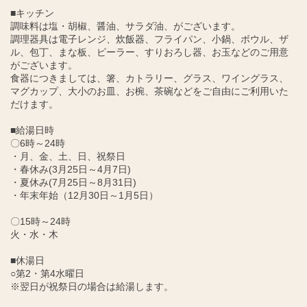
■キッチン
調味料は塩・胡椒、醤油、サラダ油、がございます。
調理器具は電子レンジ、炊飯器、フライパン、小鍋、ボウル、ザ
ル、包丁、まな板、ピーラー、すりおろし器、お玉などのご用意
がございます。
食器につきましては、箸、カトラリー、グラス、ワイングラス、
マグカップ、大小のお皿、お椀、茶碗などをご自由にご利用いた
だけます。
■給湯日時
〇6時～24時
・月、金、土、日、祝祭日
・春休み(3月25日～4月7日)
・夏休み(7月25日～8月31日)
・年末年始（12月30日～1月5日）
〇15時～24時
火・水・木
■休湯日
○第2・第4水曜日
※翌日が祝祭日の場合は給湯します。