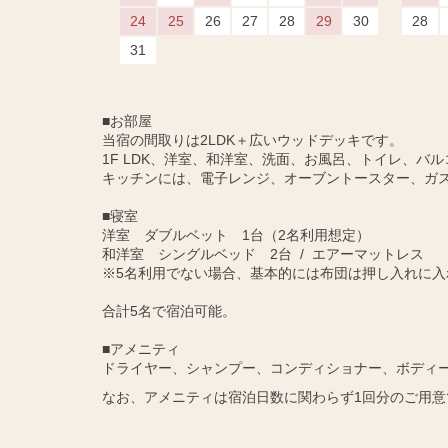
24
25
26
27
28
29
30
28
31
■お部屋
当宿の間取りは2LDK＋広いウッドデッキです。
1F LDK、洋室、和洋室、洗面、お風呂、トイレ、バル
キッチンには、電子レンジ、オーブントースター、ガ
■寝室
洋室 ダブルベット 1台（2名利用想定）
和洋室 シングルベッド 2台 / エアーマットレス
※5名利用でない場合、基本的には布団は押し入れに入
合計5名で宿泊可能。
■アメニティ
ドライヤー、シャンプー、コンディショナー、ボディ
なお、アメニティは宿泊日数に関わらず1回分のご用意