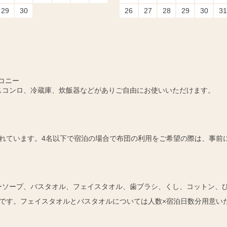
29
30
26
27
28
29
30
31
コニー
スコンロ、冷蔵庫、炊飯器などがありご自由にお使いいただけます。
れています。4名以下で宿泊の場合で布団の利用をご希望の際は、事前
ーソープ、バスタオル、フェイスタオル、歯ブラシ、くし、コットン、
です。フェイスタオルとバスタオルについては人数×宿泊日数分用意い