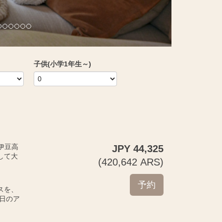
子供(小学1年生～)
の伊豆高
JPY
44,325
して大
(
420,642
ARS
)
スを、
日のア