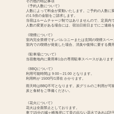
その他の特記事項
《予約人数について》
人数によって料金が変動いたします。ご予約の人数に変
の1.5倍の金額をご請求します。
当宿はルームチャージ制ではありませんので、定員内
人数の変更がある場合には、宿泊日前日までにご連絡
《喫煙について》
室内完全禁煙です｡バルコニーまたは玄関の喫煙スペー
室内での喫煙が発覚した場合、消臭や復帰に要する費
《駐車場について》
当宿敷地内に乗用車1台の専用駐車スペースがあります
《BBQについて》
利用可能時間は 9:00～21:00 となります。
利用料が 1500円/1滞在 かかります。
雨天時はBBQ不可となります。炭グリルのご利用が可
炭と食材をご準備ください。
《花火について》
花火は全面禁止としております。
車で15分の城ヶ崎海岸にて音の出ない花火であれば許