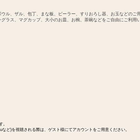
ボウル、ザル、包丁、まな板、ピーラー、すりおろし器、お玉などのご
ングラス、マグカップ、大小のお皿、お椀、茶碗などをご自由にご利用
ます。
Huluなど)を視聴される際は、ゲスト様にてアカウントをご用意ください。