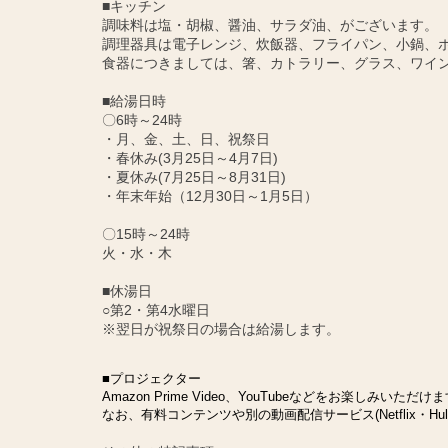
■キッチン
調味料は塩・胡椒、醤油、サラダ油、がございます。
調理器具は電子レンジ、炊飯器、フライパン、小鍋、
食器につきましては、箸、カトラリー、グラス、ワイ
■給湯日時
〇6時～24時
・月、金、土、日、祝祭日
・春休み(3月25日～4月7日)
・夏休み(7月25日～8月31日)
・年末年始（12月30日～1月5日）
〇15時～24時
火・水・木
■休湯日
○第2・第4水曜日
※翌日が祝祭日の場合は給湯します。
■プロジェクター
Amazon Prime Video、YouTubeなどをお楽しみいただけ
なお、有料コンテンツや別の動画配信サービス(Netflix・