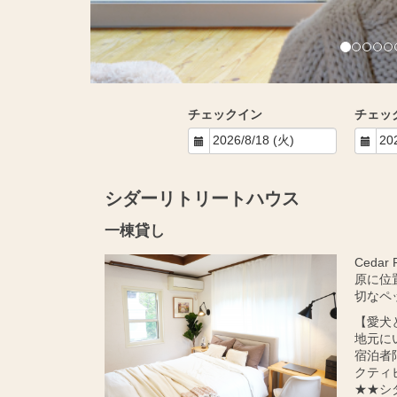
チェックイン
チェッ
シダーリトリートハウス
一棟貸し
Ceda
原に位
切なペ
【愛犬
地元に
宿泊者
クティ
★★シ