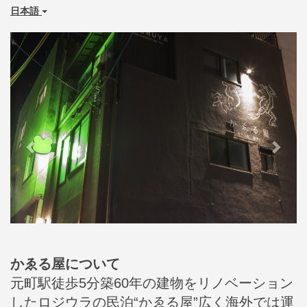
日本語
Previous
Next
かゑる屋について
元町駅徒歩5分築60年の建物をリノベーション
したロジウラの民泊“かゑる屋”広く海外では運