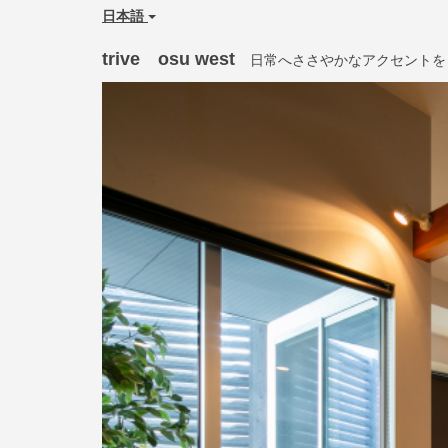
日本語
trive osu west
日常へささやかなアクセントを
Previous