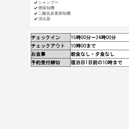
シャンプー
煙探知機
二酸化炭素探知機
消火器