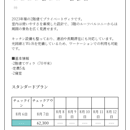
31
2023年築の2階建てプライベートヴィラです。
室内は使いやすさを重視した設計で、3階のルーフバルコニーからは
周囲の景色を広く見渡せます。
キッチン設備も整っており、連泊や長期滞在にも対応しています。
光回線とWi-Fiを完備しているため、ワーケーションでの利用も可能
です。
■基本情報
-2階建てヴィラ（70平米）
-定員5名
-2寝室
スタンダードプラン
チェックイ
チェックアウ
ン
ト
8月 8
8月 9
8月 10
8月 11
8月 12
8月 6日
8月 7日
日
日
日
日
日
- - -
62,300
- - -
- - -
- - -
- - -
- - -