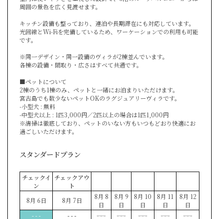
周囲の景色を広く見渡せます。
キッチン設備も整っており、連泊や長期滞在にも対応しています。
光回線とWi-Fiを完備しているため、ワーケーションでの利用も可能
です。
※同一デザイン・同一設備のヴィラが2棟並んでいます。
各棟の設備・間取り・広さはすべて共通です。
■ペットについて
2棟のうち1棟のみ、ペットと一緒にお泊まりいただけます。
宮古島でも数少ないペットOKのラグジュアリーヴィラです。
-小型犬 : 無料
-中型犬以上 : 1匹3,000円／2匹以上の場合は1匹1,000円
※清掃は徹底しており、ペットのいない方もいつもどおり快適にお
過ごしいただけます。
スタンダードプラン
チェックイ
チェックアウ
ン
ト
8月 8
8月 9
8月 10
8月 11
8月 12
8月 6日
8月 7日
日
日
日
日
日
- - -
- - -
- - -
- - -
- - -
- - -
- - -