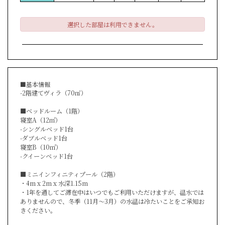
選択した部屋は利用できません。
■基本情報
-2階建てヴィラ（70
㎡
）
■ベッドルーム（1階）
寝室A（12㎡）
-シングルベッド1台
-ダブルベッド1台
寝室B（10㎡）
-クイーンベッド1台
■ミニインフィニティプール（2階）
・4m x 2m x 水深1.15m
・1年を通してご滞在中はいつでもご利用いただけますが、温水では
ありませんので、冬季（11月〜3月）の水温は冷たいことをご承知お
きください。