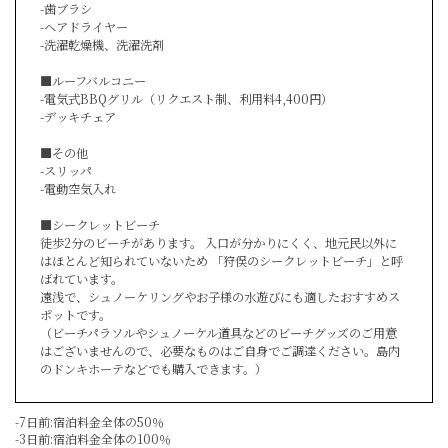
-歯ブラシ
-ヘアドライヤー
-洗濯乾燥機、洗濯洗剤
■ルーフバルコニー
-電気式BBQグリル（リクエスト制、利用料4,400円）
-デッキチェア
■その他
-スリッパ
-電動空気入れ
■シークレットビーチ
徒歩2分のビーチがあります。 入口が分かりにくく、地元民以外に
はほとんど知られていないため 「狩俣のシークレットビーチ」と呼
ばれています。
遠浅で、シュノーケリングやお子様の水遊びにも適したおすすめス
ポットです。
（ビーチパラソルやシュノーケル道具などのビーチグッズのご用意
はございませんので、必要なものはご自身でご調達ください。島内
のドンキホーテなどでも購入できます。）
-7日前:宿泊料金全体の50％
-3日前:宿泊料金全体の100％