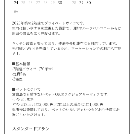
24
25
26
27
28
29
30
28
29
30
31
2023年築の2階建てプライベートヴィラです。
室内は使いやすさを重視した設計で、3階のルーフバルコニーからは
周囲の景色を広く見渡せます。
キッチン設備も整っており、連泊や長期滞在にも対応しています。
光回線とWi-Fiを完備しているため、ワーケーションでの利用も可能
です。
■基本情報
-2階建てヴィラ（70平米）
-定員5名
-2寝室
■ペットについて
宮古島でも数少ないペットOKのラグジュアリーヴィラです。
-小型犬 : 無料
-中型犬以上 : 1匹3,000円／2匹以上の場合は1匹1,000円
※清掃は徹底しており、ペットのいない方もいつもどおり快適にお
過ごしいただけます。
スタンダードプラン