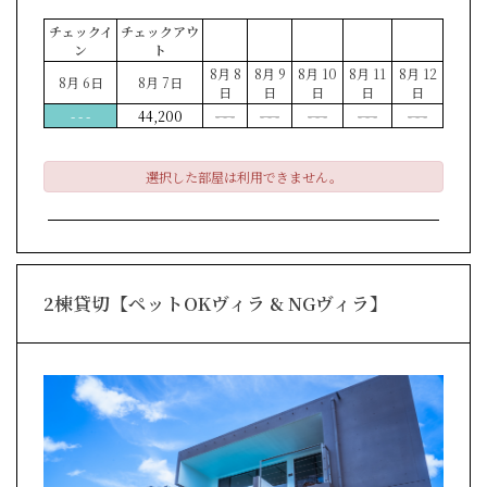
チェックイ
チェックアウ
ン
ト
8月 8
8月 9
8月 10
8月 11
8月 12
8月 6日
8月 7日
日
日
日
日
日
- - -
44,200
- - -
- - -
- - -
- - -
- - -
選択した部屋は利用できません。
2棟貸切【ペットOKヴィラ & NGヴィラ】