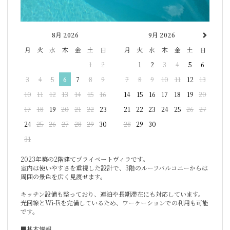
8月 2026
9月 2026
月
火
水
木
金
土
日
月
火
水
木
金
土
日
1
2
1
2
3
4
5
6
3
4
5
6
7
8
9
7
8
9
10
11
12
13
10
11
12
13
14
15
16
14
15
16
17
18
19
20
17
18
19
20
21
22
23
21
22
23
24
25
26
27
24
25
26
27
28
29
30
28
29
30
31
2023年築の2階建てプライベートヴィラです。
室内は使いやすさを重視した設計で、3階のルーフバルコニーからは
周囲の景色を広く見渡せます。
キッチン設備も整っており、連泊や長期滞在にも対応しています。
光回線とWi-Fiを完備しているため、ワーケーションでの利用も可能
です。
■基本情報