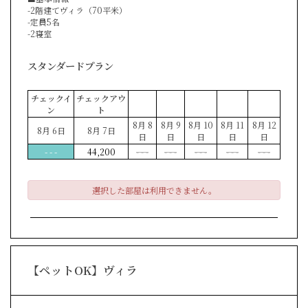
-2階建てヴィラ（70平米）
-定員5名
-2寝室
スタンダードプラン
チェックイ
チェックアウ
ン
ト
8月 8
8月 9
8月 10
8月 11
8月 12
8月 6日
8月 7日
日
日
日
日
日
- - -
44,200
- - -
- - -
- - -
- - -
- - -
選択した部屋は利用できません。
【ペットOK】ヴィラ