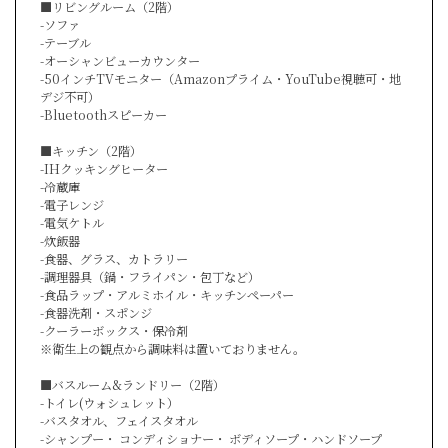
■リビングルーム（2階）
-ソファ
-テーブル
-オーシャンビューカウンター
-50インチTVモニター（Amazonプライム・YouTube視聴可・地
デジ不可）
-Bluetoothスピーカー
■キッチン（2階）
-IHクッキングヒーター
-冷蔵庫
-電子レンジ
-電気ケトル
-炊飯器
-食器、グラス、カトラリー
-調理器具（鍋・フライパン・包丁など）
-食品ラップ・アルミホイル・キッチンペーパー
-食器洗剤・スポンジ
-クーラーボックス・保冷剤
※衛生上の観点から調味料は置いておりません。
■バスルーム&ランドリー（2階）
-トイレ(ウォシュレット）
-バスタオル、フェイスタオル
-シャンプー・ コンディショナー・ ボディソープ・ハンドソープ