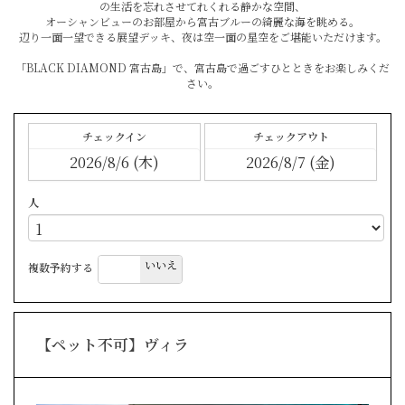
の生活を忘れさせてれくれる静かな空間、
オーシャンビューのお部屋から宮古ブルーの綺麗な海を眺める。
辺り一面一望できる展望デッキ、夜は空一面の星空をご堪能いただけます。
「BLACK DIAMOND 宮古島」で、宮古島で過ごすひとときをお楽しみくだ
さい。
チェックイン
チェックアウト
人
はい
いいえ
複数予約する
【ペット不可】ヴィラ