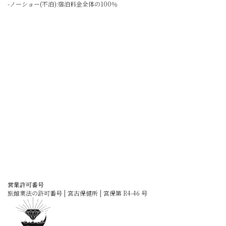
-ノーショー(不泊):宿泊料金全体の100％
営業許可番号
旅館業法の許可番号 | 宮古保健所 | 宮保第 R4-46 号