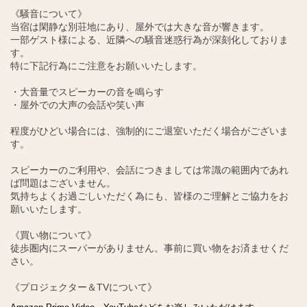
《騒音について》
当宿は閑静な別荘地にあり、屋外では大きな音が響きます。
一部ゲスト様による、近隣への騒音迷惑行為が深刻化しておりま
す。
特に下記行為にご注意をお願いいたします。
・大音量でスピーカーの音を鳴らす
・屋外での大声の会話や笑い声
程度がひどい場合には、強制的にご退室いただく場合がございま
す。
スピーカーのご利用や、会話につきましては常識の範囲内であれ
ば問題はございません。
気持ちよくお過ごしいただく為にも、皆様のご理解とご協力をお
願いいたします。
《買い物について》
徒歩圏内にスーパーがありません。事前に買い物をお済ませくだ
さい。
《プロジェクター＆TVについて》