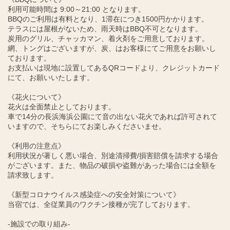
利用可能時間は 9:00～21:00 となります。
BBQのご利用は有料となり、1滞在につき1500円かかります。
テラスには屋根がないため、雨天時はBBQ不可となります。
炭用のグリル、チャッカマン、着火剤をご用意しております。
網、トングはございますが、炭、はお客様にてご用意をお願いし
ております。
お支払いは現地に設置してあるQRコードより、クレジットカード
にて、お願いいたします。
《花火について》
花火は全面禁止としております。
車で14分の長浜海浜公園にて音の出ない花火であれば許可されて
いますので、そちらにてお楽しみくださいませ。
《利用の注意点》
利用状況が著しく悪い場合、別途清掃費/損害賠償を請求する場合
がございます。また、物品の破損や盗難があった場合には全額を
請求致します。
《新型コロナウイルス感染症への安全対策について》
当宿では、全従業員のワクチン接種が完了しております。
-施設での取り組み-