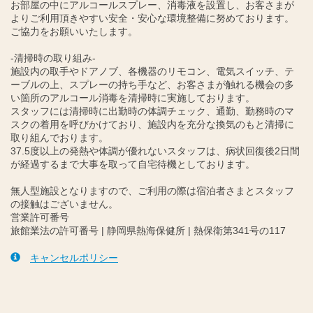
お部屋の中にアルコールスプレー、消毒液を設置し、お客さまが
よりご利用頂きやすい安全・安心な環境整備に努めております。
ご協力をお願いいたします。
-清掃時の取り組み-
施設内の取手やドアノブ、各機器のリモコン、電気スイッチ、テ
ーブルの上、スプレーの持ち手など、お客さまが触れる機会の多
い箇所のアルコール消毒を清掃時に実施しております。
スタッフには清掃時に出勤時の体調チェック、通勤、勤務時のマ
スクの着用を呼びかけており、施設内を充分な換気のもと清掃に
取り組んでおります。
37.5度以上の発熱や体調が優れないスタッフは、病状回復後2日間
が経過するまで大事を取って自宅待機としております。
無人型施設となりますので、ご利用の際は宿泊者さまとスタッフ
の接触はございません。
営業許可番号
旅館業法の許可番号 | 静岡県熱海保健所 | 熱保衛第341号の117
キャンセルポリシー