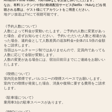
Amazon Prime Video、YouTubeなどをお楽しみいただけます。
なお、有料コンテンツや別の動画配信サービス(Netflix・Huluなど)を視
聴される際は、ゲスト様にてアカウントをご用意ください。
地デジ放送はTVにて視聴可能です。
《予約人数について》
人数によって料金が変動いたします。ご予約の人数に変更があっ
た場合、必ずお知らせください。 予約いただいた人数と相違があ
った場合、違約金として人数差異の追加料金+全体の1.5倍の金額
をご請求します。
当宿はルームチャージ制ではありませんので、定員内であっても
人数に応じて金額が変動します。
人数の変更がある場合には、宿泊日前日までにご連絡をお願いい
たします。
《喫煙について》
室内完全禁煙です｡バルコニーの喫煙スペースでお願いします。
室内での喫煙が発覚した場合、消臭や復帰に要する費用をご請求
します。
《駐車場について》
乗用車3台の駐車スペースがあります。
《BBQについて》