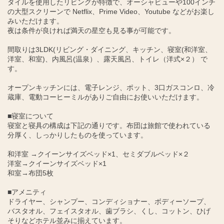
タイルを使用したリビングが特徴で、オーシャビューや100インチ
の大型スクリーンで Netflix、Prime Video、Youtube などがお楽し
みいただけます。
夜は条件が良ければ満天の星空も見る事が可能です。
間取りは3LDK(リビング・ダイニング、キッチン、寝室(和洋室、
洋室、和室)、内風呂(温泉）、露天風呂、トイレ（洋式×２） で
す。
オープンキッチンには、電子レンジ、ポット、3口ガスコンロ、冷
蔵庫、電動コーヒーミルがありご自由にお使いいただけます。
■寝室について
寝室と寝具の構成は下記の通りです。布団は旅館で使われている
分厚く、しっかりしたものを使っています。
和洋室 →クイーンサイズベッド×1、セミダブルベッド×２
洋室→クイーンサイズベッド×1
和室→布団5枚
■アメニティ
ドライヤー、シャンプー、コンディショナー、ボディーソープ、
バスタオル、フェイスタオル、歯ブラシ、くし、コットン、ひげ
そりなどホテル並みに揃えています。