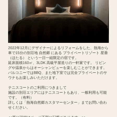
2022年12月にデザイナーによるリフォームをした、熱海から
車で15分の別荘地 自然郷 にある プライベートリゾート 星垂
（ほたる） という一日一組限定の宿です。
延床面積160㎡、3LDK 高級平屋造りの一軒家です。 リビン
グや温泉からはオーシャンビューを楽しむことができます。
バルコニーではBBQ、また地下室では完全プライベートのサ
ウナもお楽しみいただけます。
テニスコートのご利用につきまして
施設の別荘エリアにはテニスコートもあり、一般利用も可能
です。（有料）
詳しくは「熱海自然郷カスタマーセンター」までお問い合わ
せください。