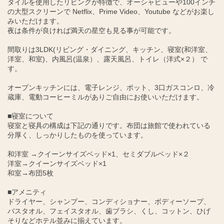
タイルを使用したリビングが特徴で、オーシャビューや100インチ
の大型スクリーンで Netflix、Prime Video、Youtube などがお楽し
みいただけます。
夜は条件が良ければ満天の星空も見る事が可能です。
間取りは3LDK(リビング・ダイニング、キッチン、寝室(和洋室、
洋室、和室)、内風呂(温泉）、露天風呂、トイレ（洋式×２） で
す。
オープンキッチンには、電子レンジ、ポット、3口ガスコンロ、冷
蔵庫、電動コーヒーミルがありご自由にお使いいただけます。
■寝室について
寝室と寝具の構成は下記の通りです。布団は旅館で使われている
分厚く、しっかりしたものを使っています。
和洋室 →クイーンサイズベッド×1、セミダブルベッド×２
洋室→クイーンサイズベッド×1
和室→布団5枚
■アメニティ
ドライヤー、シャンプー、コンディショナー、ボディーソープ、
バスタオル、フェイスタオル、歯ブラシ、くし、コットン、ひげ
そりなどホテル並みに揃えています。