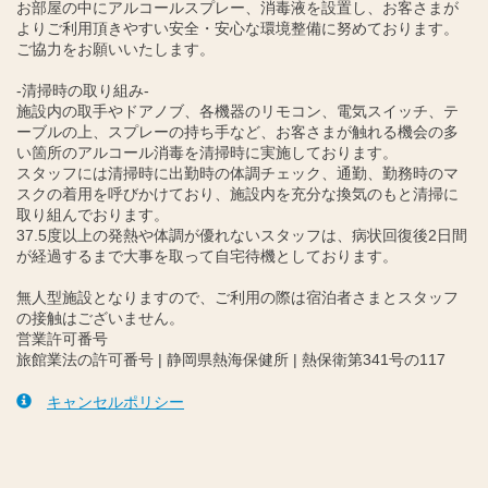
お部屋の中にアルコールスプレー、消毒液を設置し、お客さまが
よりご利用頂きやすい安全・安心な環境整備に努めております。
ご協力をお願いいたします。
-清掃時の取り組み-
施設内の取手やドアノブ、各機器のリモコン、電気スイッチ、テ
ーブルの上、スプレーの持ち手など、お客さまが触れる機会の多
い箇所のアルコール消毒を清掃時に実施しております。
スタッフには清掃時に出勤時の体調チェック、通勤、勤務時のマ
スクの着用を呼びかけており、施設内を充分な換気のもと清掃に
取り組んでおります。
37.5度以上の発熱や体調が優れないスタッフは、病状回復後2日間
が経過するまで大事を取って自宅待機としております。
無人型施設となりますので、ご利用の際は宿泊者さまとスタッフ
の接触はございません。
営業許可番号
旅館業法の許可番号 | 静岡県熱海保健所 | 熱保衛第341号の117
キャンセルポリシー