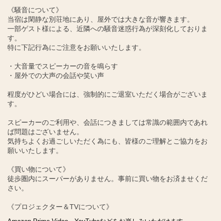
《騒音について》
当宿は閑静な別荘地にあり、屋外では大きな音が響きます。
一部ゲスト様による、近隣への騒音迷惑行為が深刻化しておりま
す。
特に下記行為にご注意をお願いいたします。
・大音量でスピーカーの音を鳴らす
・屋外での大声の会話や笑い声
程度がひどい場合には、強制的にご退室いただく場合がございま
す。
スピーカーのご利用や、会話につきましては常識の範囲内であれ
ば問題はございません。
気持ちよくお過ごしいただく為にも、皆様のご理解とご協力をお
願いいたします。
《買い物について》
徒歩圏内にスーパーがありません。事前に買い物をお済ませくだ
さい。
《プロジェクター＆TVについて》