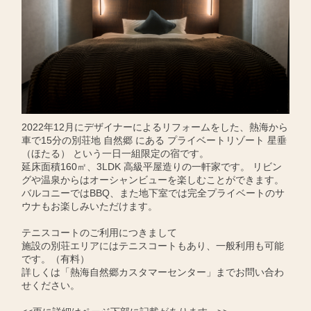
2022年12月にデザイナーによるリフォームをした、熱海から
車で15分の別荘地 自然郷 にある プライベートリゾート 星垂
（ほたる） という一日一組限定の宿です。
延床面積160㎡、3LDK 高級平屋造りの一軒家です。 リビン
グや温泉からはオーシャンビューを楽しむことができます。
バルコニーではBBQ、また地下室では完全プライベートのサ
ウナもお楽しみいただけます。
テニスコートのご利用につきまして
施設の別荘エリアにはテニスコートもあり、一般利用も可能
です。（有料）
詳しくは「熱海自然郷カスタマーセンター」までお問い合わ
せください。