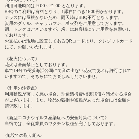
利用可能時間は 9:00～21:00 となります。
BBQのご利用は有料となり、1滞在につき1500円かかります。
テラスには屋根がないため、雨天時はBBQ不可となります。
炭用のグリル、チャッカマン、着火剤をご用意しております。
網、トングはございますが、炭、はお客様にてご用意をお願いし
ております。
お支払いは現地に設置してあるQRコードより、クレジットカード
にて、お願いいたします。
《花火について》
花火は全面禁止としております。
車で14分の長浜海浜公園にて音の出ない花火であれば許可されて
いますので、そちらにてお楽しみくださいませ。
《利用の注意点》
利用状況が著しく悪い場合、別途清掃費/損害賠償を請求する場合
がございます。また、物品の破損や盗難があった場合には全額を
請求致します。
《新型コロナウイルス感染症への安全対策について》
当宿では、全従業員のワクチン接種が完了しております。
-施設での取り組み-