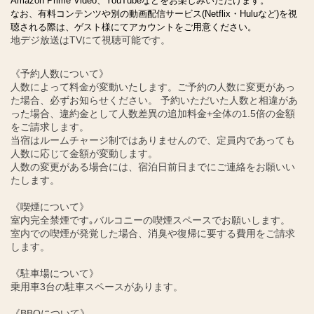
Amazon Prime Video、YouTubeなどをお楽しみいただけます。
なお、有料コンテンツや別の動画配信サービス(Netflix・Huluなど)を視
聴される際は、ゲスト様にてアカウントをご用意ください。
地デジ放送はTVにて視聴可能です。
《予約人数について》
人数によって料金が変動いたします。ご予約の人数に変更があっ
た場合、必ずお知らせください。 予約いただいた人数と相違があ
った場合、違約金として人数差異の追加料金+全体の1.5倍の金額
をご請求します。
当宿はルームチャージ制ではありませんので、定員内であっても
人数に応じて金額が変動します。
人数の変更がある場合には、宿泊日前日までにご連絡をお願いい
たします。
《喫煙について》
室内完全禁煙です｡バルコニーの喫煙スペースでお願いします。
室内での喫煙が発覚した場合、消臭や復帰に要する費用をご請求
します。
《駐車場について》
乗用車3台の駐車スペースがあります。
《BBQについて》