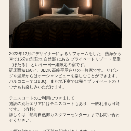
2022年12月にデザイナーによるリフォームをした、熱海から
車で15分の別荘地 自然郷 にある プライベートリゾート 星垂
（ほたる） という一日一組限定の宿です。
延床面積160㎡、3LDK 高級平屋造りの一軒家です。 リビン
グや温泉からはオーシャンビューを楽しむことができます。
バルコニーではBBQ、また地下室では完全プライベートのサ
ウナもお楽しみいただけます。
テニスコートのご利用につきまして
施設の別荘エリアにはテニスコートもあり、一般利用も可能
です。（有料）
詳しくは「熱海自然郷カスタマーセンター」までお問い合わ
せください。