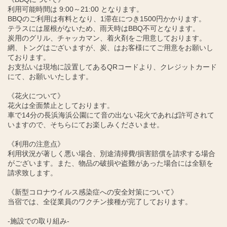
利用可能時間は 9:00～21:00 となります。
BBQのご利用は有料となり、1滞在につき1500円かかります。
テラスには屋根がないため、雨天時はBBQ不可となります。
炭用のグリル、チャッカマン、着火剤をご用意しております。
網、トングはございますが、炭、はお客様にてご用意をお願いし
ております。
お支払いは現地に設置してあるQRコードより、クレジットカード
にて、お願いいたします。
《花火について》
花火は全面禁止としております。
車で14分の長浜海浜公園にて音の出ない花火であれば許可されて
いますので、そちらにてお楽しみくださいませ。
《利用の注意点》
利用状況が著しく悪い場合、別途清掃費/損害賠償を請求する場合
がございます。また、物品の破損や盗難があった場合には全額を
請求致します。
《新型コロナウイルス感染症への安全対策について》
当宿では、全従業員のワクチン接種が完了しております。
-施設での取り組み-