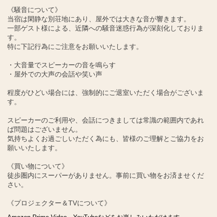
《騒音について》
当宿は閑静な別荘地にあり、屋外では大きな音が響きます。
一部ゲスト様による、近隣への騒音迷惑行為が深刻化しておりま
す。
特に下記行為にご注意をお願いいたします。
・大音量でスピーカーの音を鳴らす
・屋外での大声の会話や笑い声
程度がひどい場合には、強制的にご退室いただく場合がございま
す。
スピーカーのご利用や、会話につきましては常識の範囲内であれ
ば問題はございません。
気持ちよくお過ごしいただく為にも、皆様のご理解とご協力をお
願いいたします。
《買い物について》
徒歩圏内にスーパーがありません。事前に買い物をお済ませくだ
さい。
《プロジェクター＆TVについて》