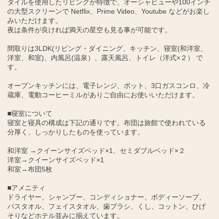
タイルを使用したリビングが特徴で、オーシャビューや100インチ
の大型スクリーンで Netflix、Prime Video、Youtube などがお楽し
みいただけます。
夜は条件が良ければ満天の星空も見る事が可能です。
間取りは3LDK(リビング・ダイニング、キッチン、寝室(和洋室、
洋室、和室)、内風呂(温泉）、露天風呂、トイレ（洋式×２） で
す。
オープンキッチンには、電子レンジ、ポット、3口ガスコンロ、冷
蔵庫、電動コーヒーミルがありご自由にお使いいただけます。
■寝室について
寝室と寝具の構成は下記の通りです。布団は旅館で使われている
分厚く、しっかりしたものを使っています。
和洋室 →クイーンサイズベッド×1、セミダブルベッド×２
洋室→クイーンサイズベッド×1
和室→布団5枚
■アメニティ
ドライヤー、シャンプー、コンディショナー、ボディーソープ、
バスタオル、フェイスタオル、歯ブラシ、くし、コットン、ひげ
そりなどホテル並みに揃えています。