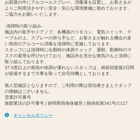
お部屋の中にアルコールスプレー、消毒液を設置し、お客さまが
よりご利用頂きやすい安全・安心な環境整備に努めております。
ご協力をお願いいたします。
-清掃時の取り組み-
施設内の取手やドアノブ、各機器のリモコン、電気スイッチ、テ
ーブルの上、スプレーの持ち手など、お客さまが触れる機会の多
い箇所のアルコール消毒を清掃時に実施しております。
スタッフには清掃時に出勤時の体調チェック、通勤、勤務時のマ
スクの着用を呼びかけており、施設内を充分な換気のもと清掃に
取り組んでおります。
37.5度以上の発熱や体調が優れないスタッフは、病状回復後2日間
が経過するまで大事を取って自宅待機としております。
無人型施設となりますので、ご利用の際は宿泊者さまとスタッフ
の接触はございません。
営業許可番号
旅館業法の許可番号 | 静岡県熱海保健所 | 熱保衛第341号の117
キャンセルポリシー