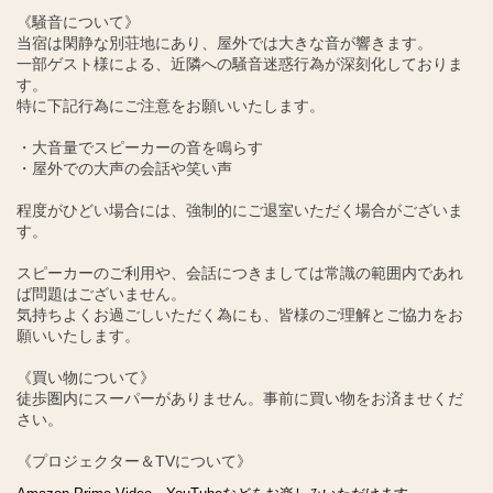
《騒音について》
当宿は閑静な別荘地にあり、屋外では大きな音が響きます。
一部ゲスト様による、近隣への騒音迷惑行為が深刻化しておりま
す。
特に下記行為にご注意をお願いいたします。
・大音量でスピーカーの音を鳴らす
・屋外での大声の会話や笑い声
程度がひどい場合には、強制的にご退室いただく場合がございま
す。
スピーカーのご利用や、会話につきましては常識の範囲内であれ
ば問題はございません。
気持ちよくお過ごしいただく為にも、皆様のご理解とご協力をお
願いいたします。
《買い物について》
徒歩圏内にスーパーがありません。事前に買い物をお済ませくだ
さい。
《プロジェクター＆TVについて》