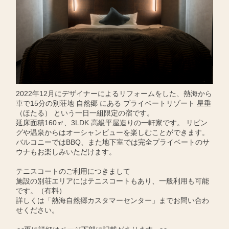
2022年12月にデザイナーによるリフォームをした、熱海から
車で15分の別荘地 自然郷 にある プライベートリゾート 星垂
（ほたる） という一日一組限定の宿です。
延床面積160㎡、3LDK 高級平屋造りの一軒家です。 リビン
グや温泉からはオーシャンビューを楽しむことができます。
バルコニーではBBQ、また地下室では完全プライベートのサ
ウナもお楽しみいただけます。
テニスコートのご利用につきまして
施設の別荘エリアにはテニスコートもあり、一般利用も可能
です。（有料）
詳しくは「熱海自然郷カスタマーセンター」までお問い合わ
せください。