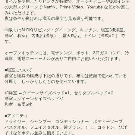
タイルを使用したリビングが特徴で、オーシャビューや100インチ
の大型スクリーンで Netflix、Prime Video、Youtube などがお楽し
みいただけます。
夜は条件が良ければ満天の星空も見る事が可能です。
間取りは3LDK(リビング・ダイニング、キッチン、寝室(和洋室、
洋室、和室)、内風呂(温泉）、露天風呂、トイレ（洋式×２） で
す。
オープンキッチンには、電子レンジ、ポット、3口ガスコンロ、冷
蔵庫、電動コーヒーミルがありご自由にお使いいただけます。
■寝室について
寝室と寝具の構成は下記の通りです。布団は旅館で使われている
分厚く、しっかりしたものを使っています。
和洋室 →クイーンサイズベッド×1、セミダブルベッド×２
洋室→クイーンサイズベッド×1
和室→布団5枚
■アメニティ
ドライヤー、シャンプー、コンディショナー、ボディーソープ、
バスタオル、フェイスタオル、歯ブラシ、くし、コットン、ひげ
そりなどホテル並みに揃えています。