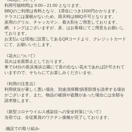
利用可能時間は 9:00～21:00 となります。
BBQのご利用は有料となり、1滞在につき1500円かかります。
テラスには屋根がないため、雨天時はBBQ不可となります。
炭用のグリル、チャッカマン、着火剤をご用意しております。
網、トングはございますが、炭、はお客様にてご用意をお願いし
ております。
お支払いは現地に設置してあるQRコードより、クレジットカード
にて、お願いいたします。
《花火について》
花火は全面禁止としております。
車で14分の長浜海浜公園にて音の出ない花火であれば許可されて
いますので、そちらにてお楽しみくださいませ。
《利用の注意点》
利用状況が著しく悪い場合、別途清掃費/損害賠償を請求する場合
がございます。また、物品の破損や盗難があった場合には全額を
請求致します。
《新型コロナウイルス感染症への安全対策について》
当宿では、全従業員のワクチン接種が完了しております。
-施設での取り組み-