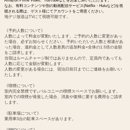
Amazon Prime Video、YouTubeなどをお楽しみいただけます。
なお、有料コンテンツや別の動画配信サービス(Netflix・Huluなど)を視
聴される際は、ゲスト様にてアカウントをご用意ください。
地デジ放送はTVにて視聴可能です。
《予約人数について》
人数によって料金が変動いたします。ご予約の人数に変更があっ
た場合、必ずお知らせください。 予約いただいた人数と相違があ
った場合、違約金として人数差異の追加料金+全体の1.5倍の金額
をご請求します。
当宿はルームチャージ制ではありませんので、定員内であっても
人数に応じて金額が変動します。
人数の変更がある場合には、宿泊日前日までにご連絡をお願いい
たします。
《喫煙について》
室内完全禁煙です｡バルコニーの喫煙スペースでお願いします。
室内での喫煙が発覚した場合、消臭や復帰に要する費用をご請求
します。
《駐車場について》
乗用車3台の駐車スペースがあります。
《BBQについて》