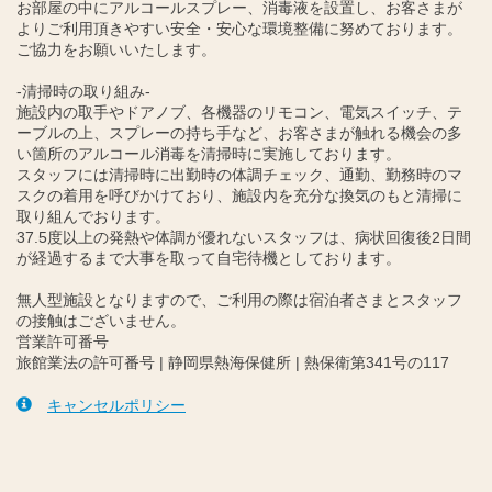
お部屋の中にアルコールスプレー、消毒液を設置し、お客さまが
よりご利用頂きやすい安全・安心な環境整備に努めております。
ご協力をお願いいたします。
-清掃時の取り組み-
施設内の取手やドアノブ、各機器のリモコン、電気スイッチ、テ
ーブルの上、スプレーの持ち手など、お客さまが触れる機会の多
い箇所のアルコール消毒を清掃時に実施しております。
スタッフには清掃時に出勤時の体調チェック、通勤、勤務時のマ
スクの着用を呼びかけており、施設内を充分な換気のもと清掃に
取り組んでおります。
37.5度以上の発熱や体調が優れないスタッフは、病状回復後2日間
が経過するまで大事を取って自宅待機としております。
無人型施設となりますので、ご利用の際は宿泊者さまとスタッフ
の接触はございません。
営業許可番号
旅館業法の許可番号 | 静岡県熱海保健所 | 熱保衛第341号の117
キャンセルポリシー