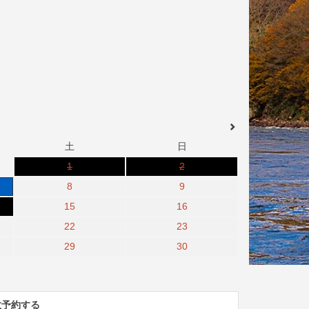
土
日
1
2
8
9
15
16
22
23
29
30
数予約する