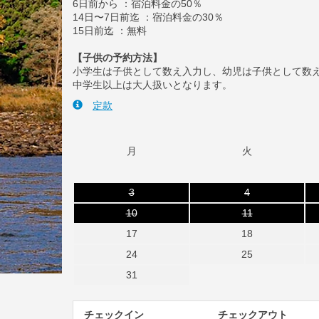
6日前から ：宿泊料金の50％
14日〜7日前迄 ：宿泊料金の30％
15日前迄 ：無料
【子供の予約方法】
小学生は子供として数え入力し、幼児は子供として数
中学生以上は大人扱いとなります。
定款
月
火
3
4
10
11
17
18
24
25
31
チェックイン
チェックアウト