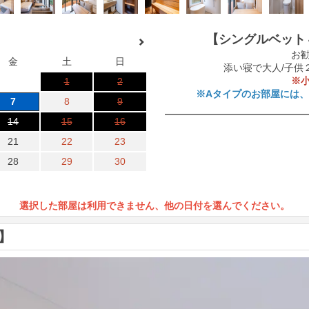
【シングルベット
お勧
金
土
日
添い寝で大人/子供２
※
1
2
※Aタイプのお部屋には
7
8
9
14
15
16
21
22
23
28
29
30
選択した部屋は利用できません、他の日付を選んでください。
】