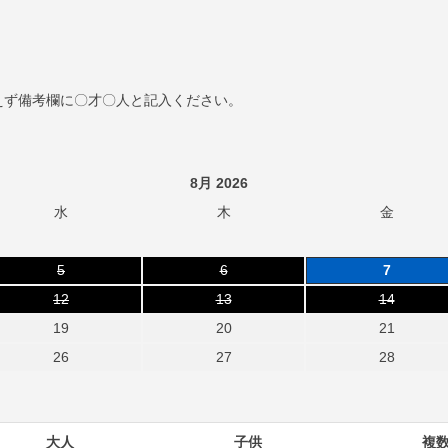
えず備考欄に〇才〇人と記入ください。
8月 2026
水
木
金
5
6
7
12
13
14
19
20
21
26
27
28
大人
子供
複