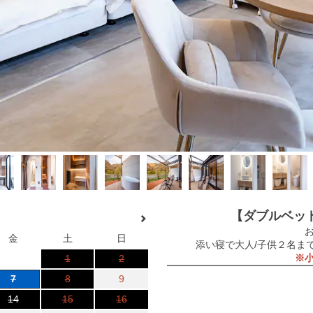
【ダブルベッ
お
金
土
日
添い寝で大人/子供２名まで
※
1
2
7
8
9
14
15
16