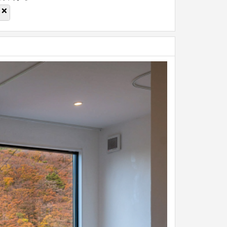
❌
Next