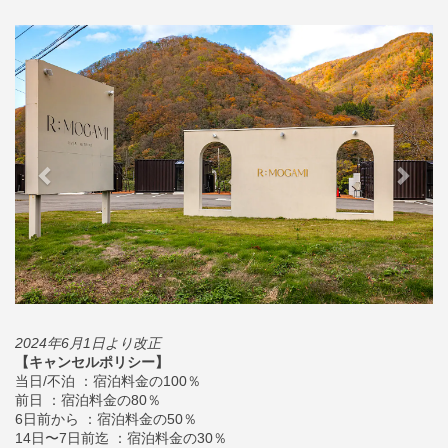
Previous
Next
2024年6月1日より改正
【キャンセルポリシー】
当日/不泊 ：宿泊料金の100％
前日 ：宿泊料金の80％
6日前から ：宿泊料金の50％
14日〜7日前迄 ：宿泊料金の30％