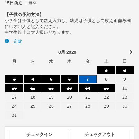
15日前迄 ：無料
【子供の予約方法】
小学生は子供として数え入力し、幼児は子供として数えず備考欄
に〇才〇人と記入ください。
中学生以上は大人扱いとなります。
定款
8月 2026
月
火
水
木
金
土
日
1
2
3
4
5
6
7
8
9
10
11
12
13
14
15
16
17
18
19
20
21
22
23
24
25
26
27
28
29
30
31
チェックイン
チェックアウト