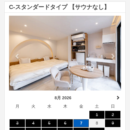
C-スタンダードタイプ 【サウナなし】
Previous
Next
8月 2026
月
火
水
木
金
土
日
1
2
3
4
5
6
7
8
9