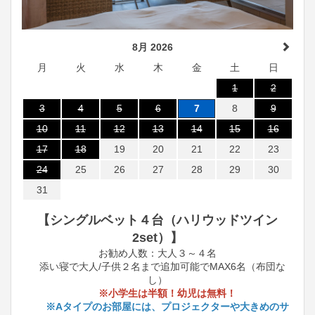
8月 2026
月
火
水
木
金
土
日
1
2
3
4
5
6
7
8
9
10
11
12
13
14
15
16
17
18
19
20
21
22
23
24
25
26
27
28
29
30
31
【シングルベット４台（ハリウッドツイン
2set）】
お勧め人数：大人３～４名
添い寝で大人/子供２名まで追加可能でMAX6名（布団な
し）
※小学生は半額！幼児は無料！
※Aタイプのお部屋には、プロジェクターや大きめのサ