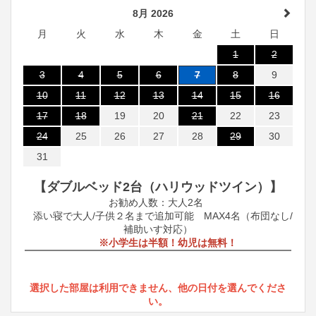
8月 2026
月
火
水
木
金
土
日
1
2
3
4
5
6
7
8
9
10
11
12
13
14
15
16
17
18
19
20
21
22
23
24
25
26
27
28
29
30
31
【ダブルベッド2台（ハリウッドツイン）】
お勧め人数：大人2名
添い寝で大人/子供２名まで追加可能 MAX4名（布団なし/
補助いす対応）
※小学生は半額！幼児は無料！
選択した部屋は利用できません、他の日付を選んでくださ
い。