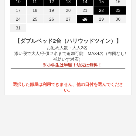
10
11
12
13
14
15
16
17
18
19
20
21
22
23
24
25
26
27
28
29
30
31
【ダブルベッド2台（ハリウッドツイン）】
お勧め人数：大人2名
添い寝で大人/子供２名まで追加可能 MAX4名（布団なし/
補助いす対応）
※小学生は半額！幼児は無料！
選択した部屋は利用できません、他の日付を選んでくださ
い。