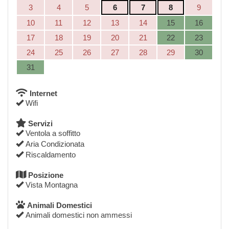
3
4
5
6
7
8
9
10
11
12
13
14
15
16
17
18
19
20
21
22
23
24
25
26
27
28
29
30
31
Internet
Wifi
Servizi
Ventola a soffitto
Aria Condizionata
Riscaldamento
Posizione
Vista Montagna
Animali Domestici
Animali domestici non ammessi