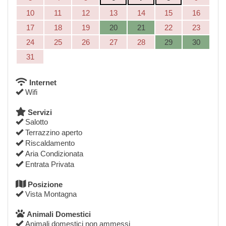
10
11
12
13
14
15
16
17
18
19
20
21
22
23
24
25
26
27
28
29
30
31
Internet
Wifi
Servizi
Salotto
Terrazzino aperto
Riscaldamento
Aria Condizionata
Entrata Privata
Posizione
Vista Montagna
Animali Domestici
Animali domestici non ammessi