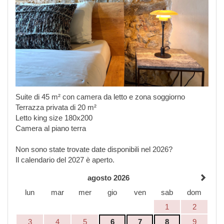
Suite di 45 m² con camera da letto e zona soggiorno
Terrazza privata di 20 m²
Letto king size 180x200
Camera al piano terra
Non sono state trovate date disponibili nel 2026?
Il calendario del 2027 è aperto.
agosto 2026
lun
mar
mer
gio
ven
sab
dom
1
2
3
4
5
6
7
8
9