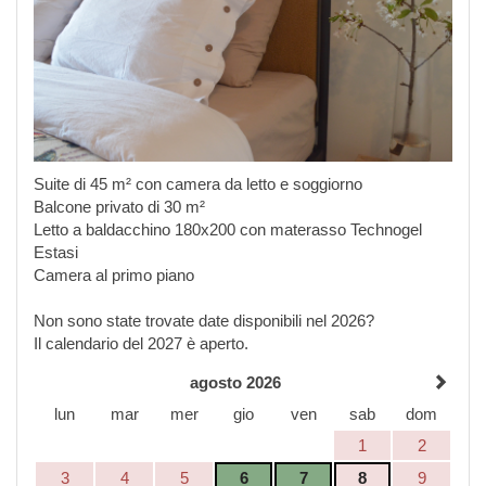
Suite di 45 m² con camera da letto e soggiorno
Balcone privato di 30 m²
Letto a baldacchino 180x200 con materasso Technogel
Estasi
Camera al primo piano
Non sono state trovate date disponibili nel 2026?
Il calendario del 2027 è aperto.
agosto 2026
lun
mar
mer
gio
ven
sab
dom
1
2
3
4
5
6
7
8
9