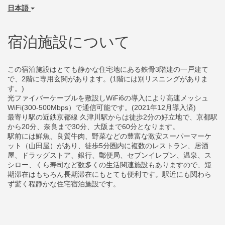
日本語
宿泊施設について
この宿泊施設はとても静かな住宅地にある鉄骨3階建の一戸建て
で、2階に専用玄関があります。(1階には別リスニングがありま
す。)
光ファイバーケーブルを敷設しWiFi6の導入により高速メッシュ
WiFi(300-500Mbps）で通信可能です。(2021年12月導入済)
最寄り駅の近鉄京都線 久津川駅からは徒歩2分の好立地で、京都駅
から20分、奈良まで30分、大阪まで60分となります。
駅前には鮮魚、良質牛肉、野菜などの豊富な激安スーパーマーケ
ット（山田屋）があり、徒歩5分圏内に複数のレストラン、居酒
屋、ドラッグストア、銀行、郵便局、セブンイレブン、温泉、ス
シロー、くら寿司など数多くの生活関連施設もありますので、短
期滞在はもちろん長期滞在にもとても便利です。駅近にも関わら
ず驚く程静かな住宅宿泊施設です。