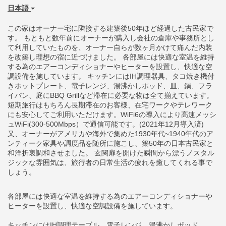
日本語
この家はオーナー宅に隣接する建築後50年ほど経過した古民家で
す。 もともと数年前にオーナーが購入し会社の倉庫や事務所とし
て利用していたものを、オーナー自らが数ヶ月かけて痛んだ内装
を改築し理想の宿に近づけました。 各部屋には快適な室温を維持
する為のエアーコンディショナーやヒーターを設置し、快適な空
調設備を施しています。 キッチンにはIH調理器具、タコ焼き機付
きホットプレート、電子レンジ、湯沸かしポッド、皿、鍋、フラ
イパン、庭にBBQ Grillなど滞在に必要な物は全て揃えています。
短期旅行はもちろん長期滞在のお客様、在宅ワークやテレワーク
にも安心してご利用いただけます。WiFi6の導入により高速メッシ
ュWiFi(300-500Mbps）で通信可能です。(2021年12月導入済)
又、オーナーがアメリカや海外で集めた1930年代~1940年代のア
ンティーク家具や調度品を随所に施こし、築50年の日本古民家と
和洋折衷調和させました。 玄関扉を開けた瞬間から漂うノスタル
ジックな雰囲気は、旅行者の日常生活の疲れを癒してくれる事で
しょう。
各部屋には快適な室温を維持する為のエアーコンディショナーや
ヒーターを設置し、快適な空調設備を施しています。
キッチンにはIH調理テーブル、電子レンジ、湯沸かしポッド、