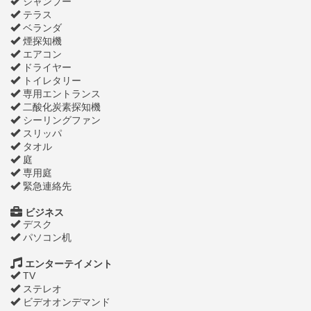
シャンプー
テラス
ベランダ
煙探知機
エアコン
ドライヤー
トイレタリー
専用エントランス
二酸化炭素探知機
シーリングファン
スリッパ
タオル
庭
専用庭
緊急連絡先
ビジネス
デスク
パソコン机
エンターテイメント
TV
ステレオ
ビデオオンデマンド