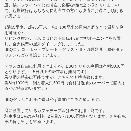
皿、鍋、フライパンなど滞在に必要な物は全て揃えていますの
で、短期旅行はもちろん長期滞在の方にも快適にお過ごし頂ける
と思います。
1階65平米、2階35平米、合計100平米の屋内と庭を全て貸切で利
用可能です。
リビング横のテラスにはビストロ風4.5ｍ大型オーニングを設置
し、全天候型の屋外ダイニングにしました。
BBQコンロ・ホットプレート・グラス・皿・調理器具・屋外用キ
ッチンなどを常設しています。
テラスは自由に利用できますが、BBQグリルの利用は有料5000円
となります。（5日以上の滞在者は無料です）
炭や網の持参は可能ですが、こちらでも準備致します。
炭3kg1000円 網と着火剤500円（食材は近隣のスーパーで購入す
るかご持参願います。）
BBQグリルご利用の際は必ず事前にご予約願います。
庭に設置しているカフェテーブルは全て利用可能です。
駐車場は1台のみ無料、2台目から1000円/泊となります。無料自転
車の貸し出しも御座います。