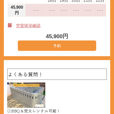
18日
19日
20日
21日
22日
45,900
- - -
- - -
- - -
- - -
- - -
- - -
円
空室状況確認
45,900
円
よくある質問！
①BBQ＆焚火レンタル可能！