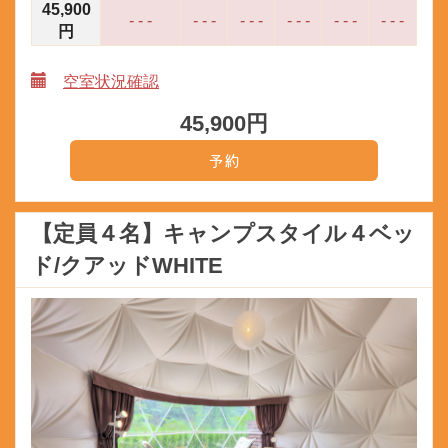
45,900
- - -
- - -
- - -
- - -
- - -
- - -
円
空室状況確認
45,900
円
【定員４名】キャンプスタイル４ベッ
ド/クアッドWHITE