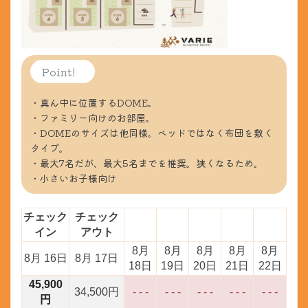
Point!
・真ん中に位置するDOME。
・ファミリー向けのお部屋。
・DOMEのサイズは他同様。ベッドではなく布団を敷く
タイプ。
・最大7名だが、最大5名までを推奨。狭くなるため。
・小さいお子様向け
チェック
チェック
イン
アウト
8月
8月
8月
8月
8月
8月 16日
8月 17日
18日
19日
20日
21日
22日
45,900
34,500
円
- - -
- - -
- - -
- - -
- - -
円