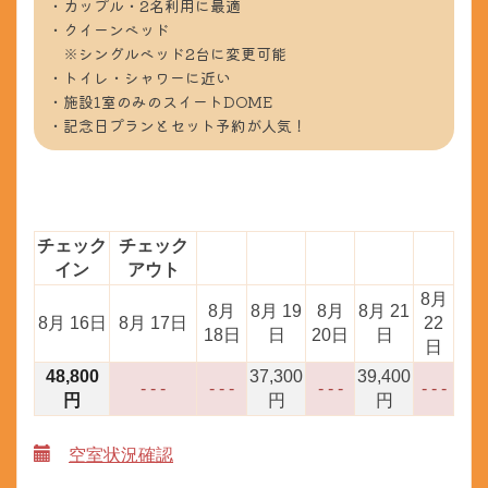
・カップル・2名利用に最適
・クイーンベッド
※シングルベッド2台に変更可能
・トイレ・シャワーに近い
・施設1室のみのスイートDOME
・記念日プランとセット予約が人気！
チェック
チェック
イン
アウト
8月
8月
8月 19
8月
8月 21
8月 16日
8月 17日
22
18日
日
20日
日
日
48,800
37,300
39,400
- - -
- - -
- - -
- - -
円
円
円
空室状況確認