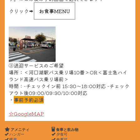
クリック➡
③送迎サービスのご希望
場所：＜河口湖駅バス乗り場10番＞OR＜富士急ハイ
ランド高速バス乗り場前＞
時間：-チェックイン前 15:30～18:00対応 -チェック
アウト後09:00/09:30/10:00対応
・
事前予約必須
☆GoogleMAP
アメニティ
食事と飲み物
ハンガー
夕食可
暖房
食事可