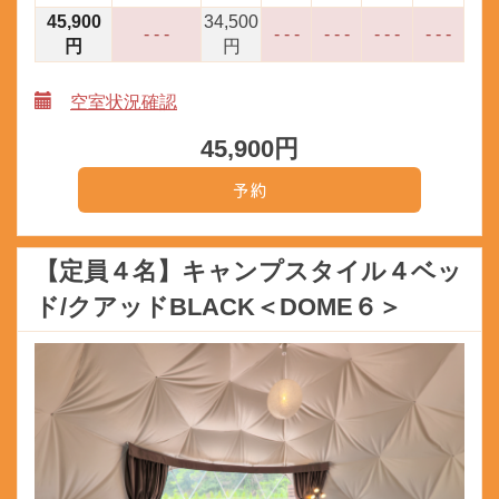
45,900
34,500
- - -
- - -
- - -
- - -
- - -
円
円
空室状況確認
45,900
円
【定員４名】キャンプスタイル４ベッ
ド/クアッドBLACK＜DOME６＞