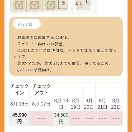
Point!
・駐車場側に位置するDOME。
・ファミリー向けのお部屋。
・DOMEのサイズは他同様。ベッドではなく布団を敷く
タイプ。
・最大7名だが、最大5名までを推奨。狭くなるため。
・小さいお子様向け。
チェック
チェック
イン
アウト
8月 18
8月
8月
8月
8月
8月 16日
8月 17日
日
19日
20日
21日
22日
45,900
34,500
- - -
- - -
- - -
- - -
- - -
円
円