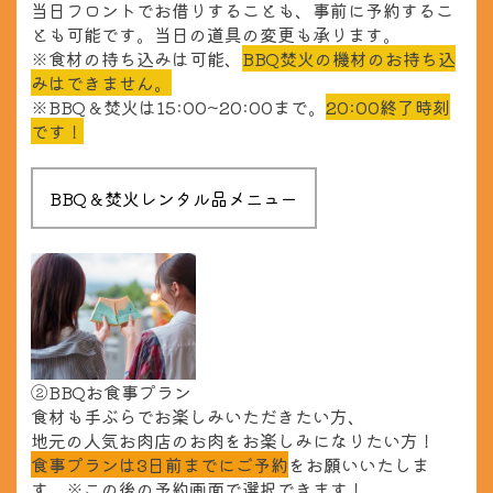
当日フロントでお借りすることも、事前に予約するこ
とも可能です。当日の道具の変更も承ります。
※食材の持ち込みは可能、
BBQ焚火の機材のお持ち込
みはできません。
※BBQ＆焚火は15:00~20:00まで。
20:00終了時刻
です！
②BBQお食事プラン
食材も手ぶらでお楽しみいただきたい方、
地元の人気お肉店のお肉をお楽しみになりたい方！
食事プランは3日前までにご予約
をお願いいたしま
す。
※この後の予約画面で選択できます！