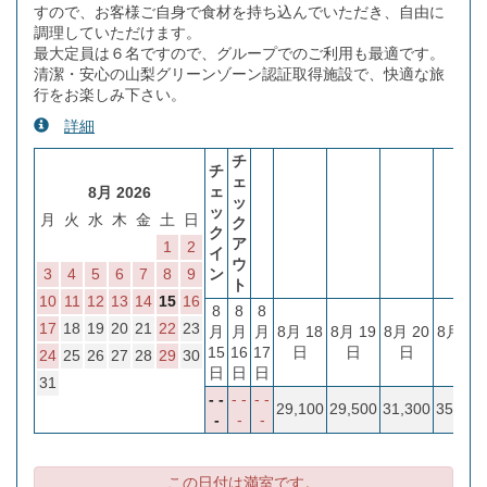
すので、お客様ご自身で食材を持ち込んでいただき、自由に
調理していただけます。
最大定員は６名ですので、グループでのご利用も最適です。
清潔・安心の山梨グリーンゾーン認証取得施設で、快適な旅
行をお楽しみ下さい。
詳細
チ
チ
ェ
ェ
8月 2026
ッ
ッ
月
火
水
木
金
土
日
ク
ク
ア
1
2
イ
ウ
3
4
5
6
7
8
9
ン
ト
10
11
12
13
14
15
16
8
8
8
17
18
19
20
21
22
23
月
月
月
8月 18
8月 19
8月 20
8月 21
15
16
17
日
日
日
日
24
25
26
27
28
29
30
日
日
日
31
- -
- -
- -
29,100
29,500
31,300
35,100
-
-
-
この日付は満室です。