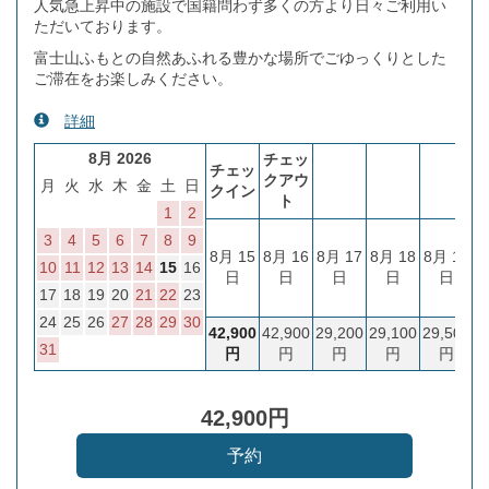
人気急上昇中の施設で国籍問わず多くの方より日々ご利用い
ただいております。
富士山ふもとの自然あふれる豊かな場所でごゆっくりとした
ご滞在をお楽しみください。
詳細
8月 2026
チェッ
チェッ
クアウ
月
火
水
木
金
土
日
クイン
ト
1
2
3
4
5
6
7
8
9
8月 15
8月 16
8月 17
8月 18
8月 19
8
10
11
12
13
14
15
16
日
日
日
日
日
17
18
19
20
21
22
23
24
25
26
27
28
29
30
42,900
42,900
29,200
29,100
29,500
3
31
円
円
円
円
円
42,900
円