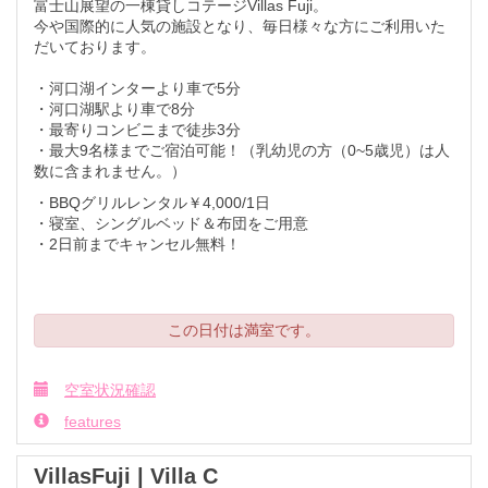
富士山展望の一棟貸しコテージVillas Fuji。
今や国際的に人気の施設となり、毎日様々な方にご利用いた
だいております。
・河口湖インターより車で5分
・河口湖駅より車で8分
・最寄りコンビニまで徒歩3分
・最大9名様までご宿泊可能！（乳幼児の方（0~5歳児）は人
数に含まれません。）
・BBQグリルレンタル￥4,000/1日
・寝室、シングルベッド＆布団をご用意
​​​​​​​・2日前までキャンセル無料！
この日付は満室です。
空室状況確認
features
VillasFuji | Villa C