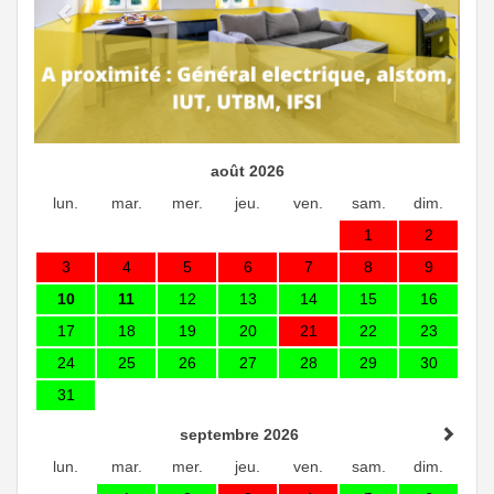
août 2026
lun.
mar.
mer.
jeu.
ven.
sam.
dim.
1
2
3
4
5
6
7
8
9
10
11
12
13
14
15
16
17
18
19
20
21
22
23
24
25
26
27
28
29
30
31
septembre 2026
lun.
mar.
mer.
jeu.
ven.
sam.
dim.