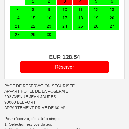
1
2
3
4
5
6
7
8
9
10
11
12
13
14
15
16
17
18
19
20
21
22
23
24
25
26
27
28
29
30
EUR
128
,54
PAGE DE RESERVATION SECURISEE
APPART'HOTEL DE LA ROSERAIE
202 AVENUE JEAN JAURES
90000 BELFORT
APPARTEMENT PRIVE DE 60 M²
Pour réserver, c'est très simple :
1. Sélectionnez vos dates.